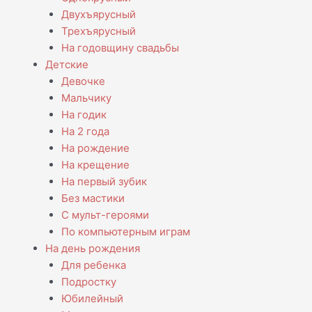
Двухъярусный
Трехъярусный
На годовщину свадьбы
Детские
Девочке
Мальчику
На годик
На 2 года
На рождение
На крещение
На первый зубик
Без мастики
С мульт-героями
По компьютерным играм
На день рождения
Для ребенка
Подростку
Юбилейный