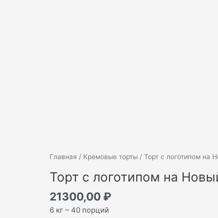
Количество
Главная
/
Кремовые торты
/ Торт с логотипом на 
товара
Торт с логотипом на Новы
Торт
с
21300,00
₽
логотипом
6 кг – 40 порций
на