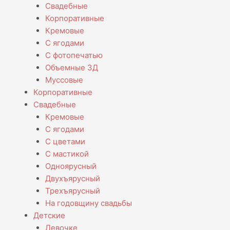
Свадебные
Корпоративные
Кремовые
С ягодами
С фотопечатью
Объемные 3Д
Муссовые
Корпоративные
Свадебные
Кремовые
С ягодами
С цветами
С мастикой
Одноярусный
Двухъярусный
Трехъярусный
На годовщину свадьбы
Детские
Девочке