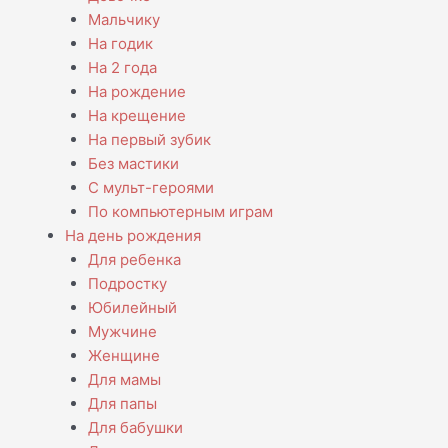
Мальчику
На годик
На 2 года
На рождение
На крещение
На первый зубик
Без мастики
С мульт-героями
По компьютерным играм
На день рождения
Для ребенка
Подростку
Юбилейный
Мужчине
Женщине
Для мамы
Для папы
Для бабушки