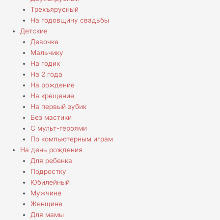
Трехъярусный
На годовщину свадьбы
Детские
Девочке
Мальчику
На годик
На 2 года
На рождение
На крещение
На первый зубик
Без мастики
С мульт-героями
По компьютерным играм
На день рождения
Для ребенка
Подростку
Юбилейный
Мужчине
Женщине
Для мамы