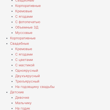
Свадебные
Корпоративные
Кремовые
С ягодами
С фотопечатью
Объемные 3Д
Муссовые
Корпоративные
Свадебные
Кремовые
С ягодами
С цветами
С мастикой
Одноярусный
Двухъярусный
Трехъярусный
На годовщину свадьбы
Детские
Девочке
Мальчику
На годик