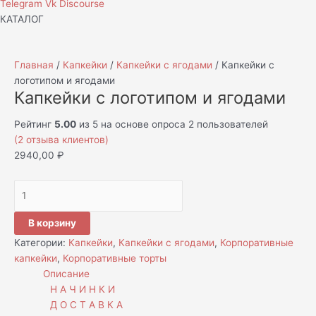
Telegram
Vk
Discourse
КАТАЛОГ
Главная
/
Капкейки
/
Капкейки с ягодами
/ Капкейки с
логотипом и ягодами
Капкейки с логотипом и ягодами
Рейтинг
5.00
из 5 на основе опроса
2
пользователей
(
2
отзыва клиентов)
2940,00
₽
В корзину
Категории:
Капкейки
,
Капкейки с ягодами
,
Корпоративные
капкейки
,
Корпоративные торты
Описание
Н А Ч И Н К И
Д О С Т А В К А