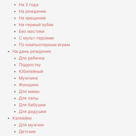
На 2 года
На рождение
На крещение
На первый зубик
Без мастики
С мульт-героями
По компьютерным играм
На день рождения
Для ребенка
Подростку
Юбилейный
Мужчине
Женщине
Для мамы
Для папы
Для бабушки
Для дедушки
Капкейки
Для мужчин
Детские