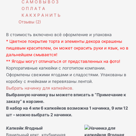
С А М О В Ы В О З
О П Л А Т А
К А К Х Р А Н И Т Ь
Отзывы (2)
В стоимость включено всё оформление и упаковка
* Цветное покрытие торта и элементы декора окрашены
пищевым красителем, он может окрасить руки и язык, но в
дальнейшем смывается!
** Ягоды могут отличаться от представленных на фото!
Корпоративные капкейки с логотипом компании.
Оформлены свежими ягодами и сладостями. Упакованы в
коробку с ячейками и перевязаны лентой.
Выбрать начинку для капкейков.
Выбранную начинку вы можете вписать в “Примечание к
заказу” в корзине.
В набор на 4 или 6 капкейков возможна 1 начинка, 9 или 12
шт – можно выбрать 2 начинки.
Капкейк Ягодный
Ванильный кекс, клубничная