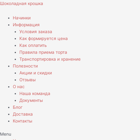
Перейти
Количество
Шоколадная крошка
к
товара
содержимому
Капкейки
Начинки
с
Информация
логотипом
Условия заказа
и
Как формируется цена
ягодами
Как оплатить
Правила приема торта
Транспортировка и хранение
Полезности
Акции и скидки
Отзывы
О нас
Наша команда
Документы
Блог
Доставка
Контакты
Menu