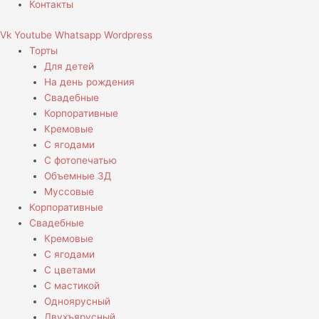
Контакты
Vk
Youtube
Whatsapp
Wordpress
Торты
Для детей
На день рождения
Свадебные
Корпоративные
Кремовые
С ягодами
С фотопечатью
Объемные 3Д
Муссовые
Корпоративные
Свадебные
Кремовые
С ягодами
С цветами
С мастикой
Одноярусный
Двухъярусный