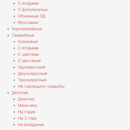
С ягодами
С фотопечатью
Объемные 3Д
Муссовые
Корпоративные
Свадебные
Кремовые
С ягодами
С цветами
С мастикой
Одноярусный
Двухъярусный
Трехъярусный
На годовщину свадьбы
Детские
Девочке
Мальчику
На годик
На 2 года
На рождение