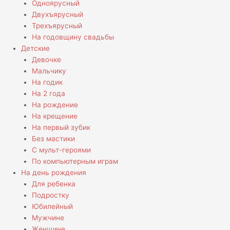
Одноярусный
Двухъярусный
Трехъярусный
На годовщину свадьбы
Детские
Девочке
Мальчику
На годик
На 2 года
На рождение
На крещение
На первый зубик
Без мастики
С мульт-героями
По компьютерным играм
На день рождения
Для ребенка
Подростку
Юбилейный
Мужчине
Женщине