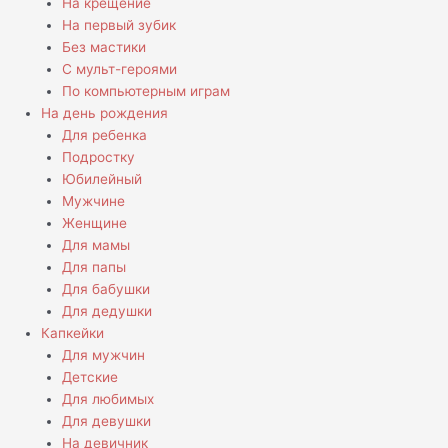
На крещение
На первый зубик
Без мастики
С мульт-героями
По компьютерным играм
На день рождения
Для ребенка
Подростку
Юбилейный
Мужчине
Женщине
Для мамы
Для папы
Для бабушки
Для дедушки
Капкейки
Для мужчин
Детские
Для любимых
Для девушки
На девичник