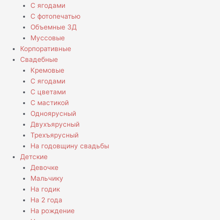
С ягодами
С фотопечатью
Объемные 3Д
Муссовые
Корпоративные
Свадебные
Кремовые
С ягодами
С цветами
С мастикой
Одноярусный
Двухъярусный
Трехъярусный
На годовщину свадьбы
Детские
Девочке
Мальчику
На годик
На 2 года
На рождение