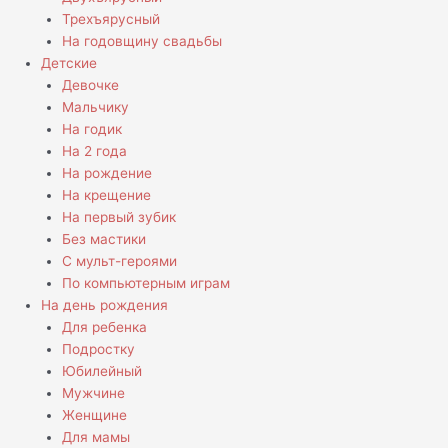
Трехъярусный
На годовщину свадьбы
Детские
Девочке
Мальчику
На годик
На 2 года
На рождение
На крещение
На первый зубик
Без мастики
С мульт-героями
По компьютерным играм
На день рождения
Для ребенка
Подростку
Юбилейный
Мужчине
Женщине
Для мамы