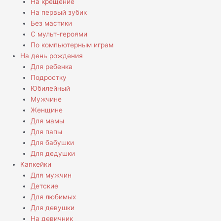
На крещение
На первый зубик
Без мастики
С мульт-героями
По компьютерным играм
На день рождения
Для ребенка
Подростку
Юбилейный
Мужчине
Женщине
Для мамы
Для папы
Для бабушки
Для дедушки
Капкейки
Для мужчин
Детские
Для любимых
Для девушки
На девичник