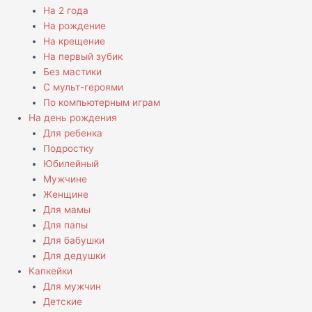
На 2 года
На рождение
На крещение
На первый зубик
Без мастики
С мульт-героями
По компьютерным играм
На день рождения
Для ребенка
Подростку
Юбилейный
Мужчине
Женщине
Для мамы
Для папы
Для бабушки
Для дедушки
Капкейки
Для мужчин
Детские