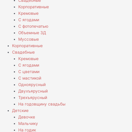
Свадебные
Корпоративные
Кремовые
С ягодами
С фотопечатью
Объемные 3Д
Муссовые
Корпоративные
Свадебные
Кремовые
С ягодами
С цветами
С мастикой
Одноярусный
Двухъярусный
Трехъярусный
На годовщину свадьбы
Детские
Девочке
Мальчику
На годик