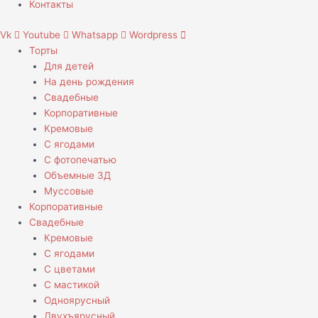
Контакты
Vk
Youtube
Whatsapp
Wordpress
Торты
Для детей
На день рождения
Свадебные
Корпоративные
Кремовые
С ягодами
С фотопечатью
Объемные 3Д
Муссовые
Корпоративные
Свадебные
Кремовые
С ягодами
С цветами
С мастикой
Одноярусный
Двухъярусный