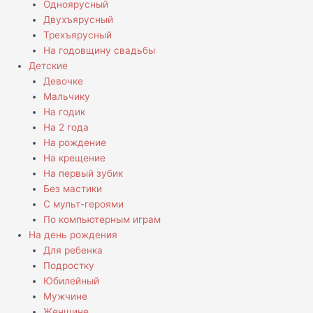
Одноярусный
Двухъярусный
Трехъярусный
На годовщину свадьбы
Детские
Девочке
Мальчику
На годик
На 2 года
На рождение
На крещение
На первый зубик
Без мастики
С мульт-героями
По компьютерным играм
На день рождения
Для ребенка
Подростку
Юбилейный
Мужчине
Женщине