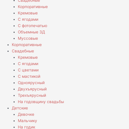
Свадебные
Корпоративные
Кремовые
С ягодами
С фотопечатью
Объемные 3Д
Муссовые
Корпоративные
Свадебные
Кремовые
С ягодами
С цветами
С мастикой
Одноярусный
Двухъярусный
Трехъярусный
На годовщину свадьбы
Детские
Девочке
Мальчику
На годик