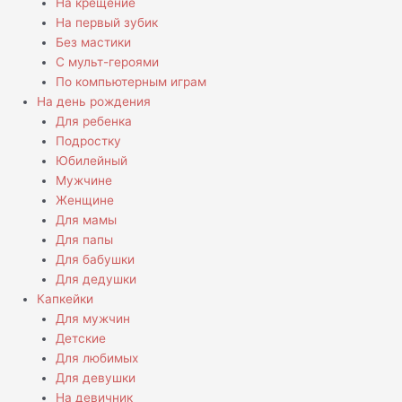
На крещение
На первый зубик
Без мастики
С мульт-героями
По компьютерным играм
На день рождения
Для ребенка
Подростку
Юбилейный
Мужчине
Женщине
Для мамы
Для папы
Для бабушки
Для дедушки
Капкейки
Для мужчин
Детские
Для любимых
Для девушки
На девичник