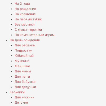
На 2 года
На рождение
На крещение
На первый зубик
Без мастики
С мульт-героями
По компьютерным играм
На день рождения
Для ребенка
Подростку
Юбилейный
Мужчине
Женщине
Для мамы
Для папы
Для бабушки
Для дедушки
Капкейки
Для мужчин
Детские