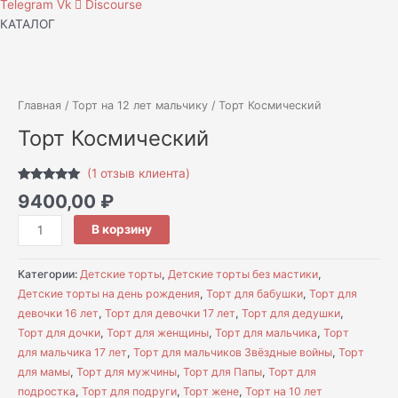
Telegram
Vk
Discourse
КАТАЛОГ
Количество
товара
Торт
Главная
/
Торт на 12 лет мальчику
/ Торт Космический
Космический
Торт Космический
(
1
отзыв клиента)
Рейтинг
1
9400,00
₽
5.00
из 5 на
основе
опроса
В корзину
пользователя
Категории:
Детские торты
,
Детские торты без мастики
,
Детские торты на день рождения
,
Торт для бабушки
,
Торт для
девочки 16 лет
,
Торт для девочки 17 лет
,
Торт для дедушки
,
Торт для дочки
,
Торт для женщины
,
Торт для мальчика
,
Торт
для мальчика 17 лет
,
Торт для мальчиков Звёздные войны
,
Торт
для мамы
,
Торт для мужчины
,
Торт для Папы
,
Торт для
подростка
,
Торт для подруги
,
Торт жене
,
Торт на 10 лет