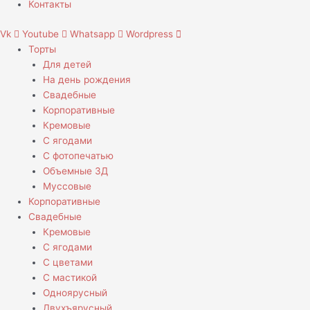
Контакты
Vk
Youtube
Whatsapp
Wordpress
Торты
Для детей
На день рождения
Свадебные
Корпоративные
Кремовые
С ягодами
С фотопечатью
Объемные 3Д
Муссовые
Корпоративные
Свадебные
Кремовые
С ягодами
С цветами
С мастикой
Одноярусный
Двухъярусный