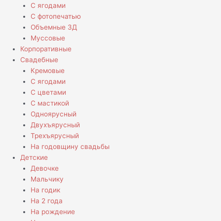
С ягодами
С фотопечатью
Объемные 3Д
Муссовые
Корпоративные
Свадебные
Кремовые
С ягодами
С цветами
С мастикой
Одноярусный
Двухъярусный
Трехъярусный
На годовщину свадьбы
Детские
Девочке
Мальчику
На годик
На 2 года
На рождение