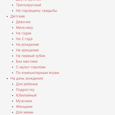
Трехъярусный
На годовщину свадьбы
Детские
Девочке
Мальчику
На годик
На 2 года
На рождение
На крещение
На первый зубик
Без мастики
С мульт-героями
По компьютерным играм
На день рождения
Для ребенка
Подростку
Юбилейный
Мужчине
Женщине
Для мамы