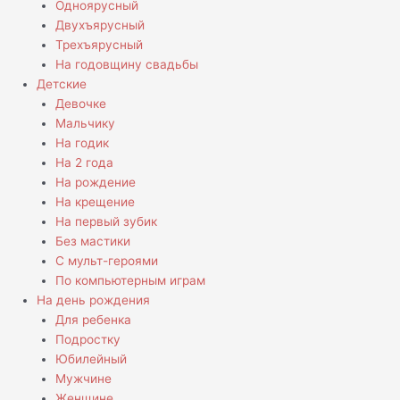
Одноярусный
Двухъярусный
Трехъярусный
На годовщину свадьбы
Детские
Девочке
Мальчику
На годик
На 2 года
На рождение
На крещение
На первый зубик
Без мастики
С мульт-героями
По компьютерным играм
На день рождения
Для ребенка
Подростку
Юбилейный
Мужчине
Женщине