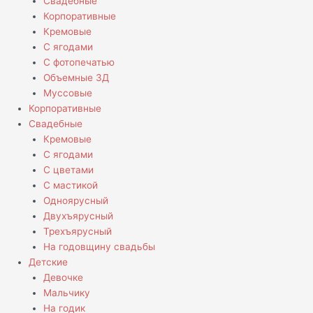
Свадебные
Корпоративные
Кремовые
С ягодами
С фотопечатью
Объемные 3Д
Муссовые
Корпоративные
Свадебные
Кремовые
С ягодами
С цветами
С мастикой
Одноярусный
Двухъярусный
Трехъярусный
На годовщину свадьбы
Детские
Девочке
Мальчику
На годик