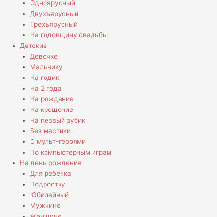
Одноярусный
Двухъярусный
Трехъярусный
На годовщину свадьбы
Детские
Девочке
Мальчику
На годик
На 2 года
На рождение
На крещение
На первый зубик
Без мастики
С мульт-героями
По компьютерным играм
На день рождения
Для ребенка
Подростку
Юбилейный
Мужчине
Женщине