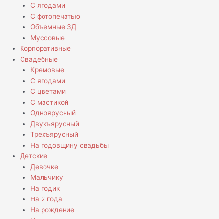
С ягодами
С фотопечатью
Объемные 3Д
Муссовые
Корпоративные
Свадебные
Кремовые
С ягодами
С цветами
С мастикой
Одноярусный
Двухъярусный
Трехъярусный
На годовщину свадьбы
Детские
Девочке
Мальчику
На годик
На 2 года
На рождение