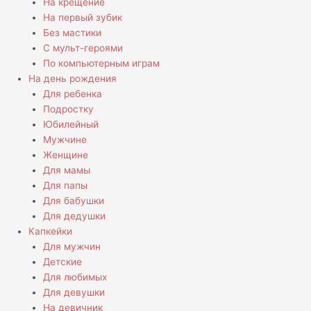
На крещение
На первый зубик
Без мастики
С мульт-героями
По компьютерным играм
На день рождения
Для ребенка
Подростку
Юбилейный
Мужчине
Женщине
Для мамы
Для папы
Для бабушки
Для дедушки
Капкейки
Для мужчин
Детские
Для любимых
Для девушки
На девичник