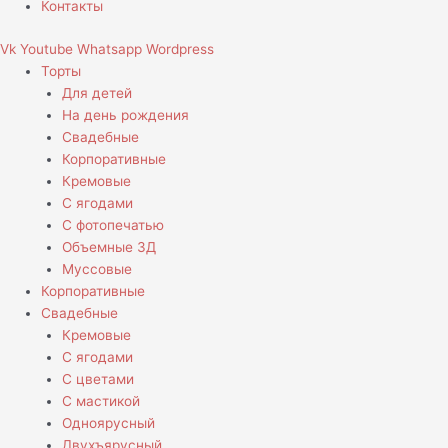
Контакты
Vk
Youtube
Whatsapp
Wordpress
Торты
Для детей
На день рождения
Свадебные
Корпоративные
Кремовые
С ягодами
С фотопечатью
Объемные 3Д
Муссовые
Корпоративные
Свадебные
Кремовые
С ягодами
С цветами
С мастикой
Одноярусный
Двухъярусный