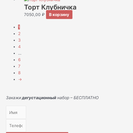
Торт Клубничка
7050,00
₽
В корзину
1
2
3
4
…
6
7
8
→
Закажи
дегустационный
набор – БЕСПЛАТНО