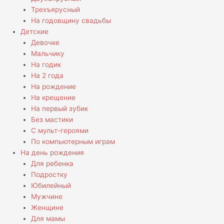
Трехъярусный
На годовщину свадьбы
Детские
Девочке
Мальчику
На годик
На 2 года
На рождение
На крещение
На первый зубик
Без мастики
С мульт-героями
По компьютерным играм
На день рождения
Для ребенка
Подростку
Юбилейный
Мужчине
Женщине
Для мамы