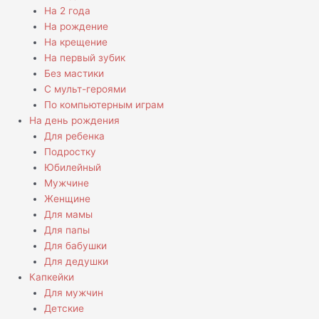
На 2 года
На рождение
На крещение
На первый зубик
Без мастики
С мульт-героями
По компьютерным играм
На день рождения
Для ребенка
Подростку
Юбилейный
Мужчине
Женщине
Для мамы
Для папы
Для бабушки
Для дедушки
Капкейки
Для мужчин
Детские