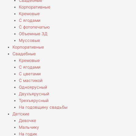
Свадебные
Корпоративные
Кремовые
С ягодами
С фотопечатью
Объемные 3Д
Муссовые
Корпоративные
Свадебные
Кремовые
С ягодами
С цветами
С мастикой
Одноярусный
Двухъярусный
Трехъярусный
На годовщину свадьбы
Детские
Девочке
Мальчику
На годик