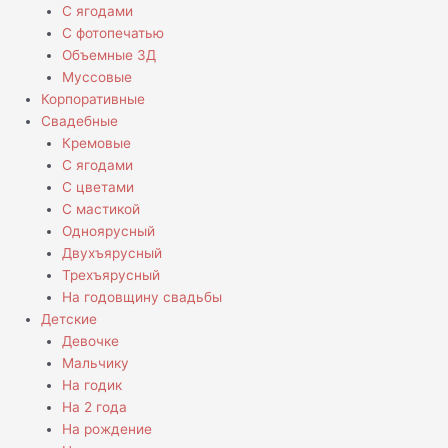
С ягодами
С фотопечатью
Объемные 3Д
Муссовые
Корпоративные
Свадебные
Кремовые
С ягодами
С цветами
С мастикой
Одноярусный
Двухъярусный
Трехъярусный
На годовщину свадьбы
Детские
Девочке
Мальчику
На годик
На 2 года
На рождение