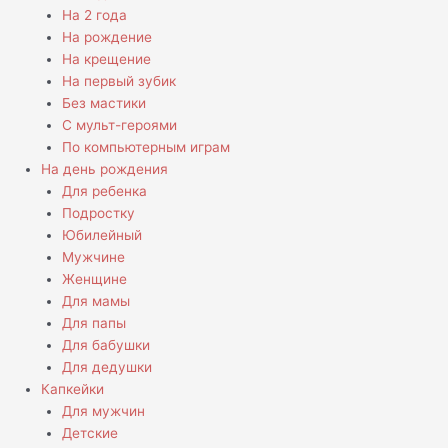
На 2 года
На рождение
На крещение
На первый зубик
Без мастики
С мульт-героями
По компьютерным играм
На день рождения
Для ребенка
Подростку
Юбилейный
Мужчине
Женщине
Для мамы
Для папы
Для бабушки
Для дедушки
Капкейки
Для мужчин
Детские