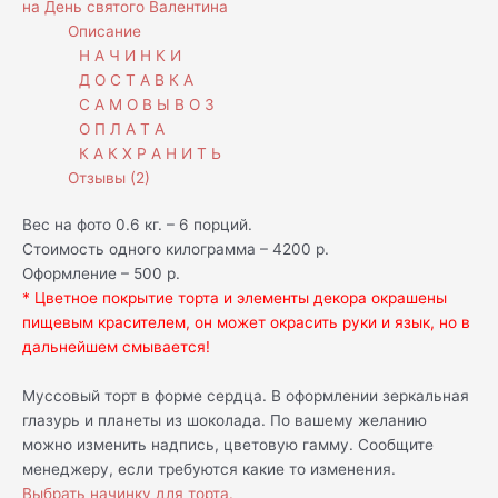
на День святого Валентина
Описание
Н А Ч И Н К И
Д О С Т А В К А
С А М О В Ы В О З
О П Л А Т А
К А К Х Р А Н И Т Ь
Отзывы (2)
Вес на фото 0.6 кг. – 6 порций.
Стоимость одного килограмма – 4200 р.
Оформление – 500 р.
* Цветное покрытие торта и элементы декора окрашены
пищевым красителем, он может окрасить руки и язык, но в
дальнейшем смывается!
Муссовый торт в форме сердца. В оформлении зеркальная
глазурь и планеты из шоколада. По вашему желанию
можно изменить надпись, цветовую гамму. Сообщите
менеджеру, если требуются какие то изменения.
Выбрать начинку для торта.