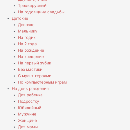
Трехъярусный
На годовщину свадьбы
Детские
Девочке
Мальчику
На годик
На 2 года
На рождение
На крещение
На первый зубик
Без мастики
С мульт-героями
По компьютерным играм
На день рождения
Для ребенка
Подростку
Юбилейный
Мужчине
Женщине
Для мамы