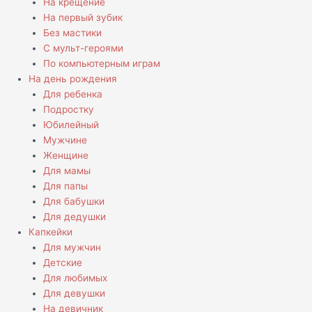
На крещение
На первый зубик
Без мастики
С мульт-героями
По компьютерным играм
На день рождения
Для ребенка
Подростку
Юбилейный
Мужчине
Женщине
Для мамы
Для папы
Для бабушки
Для дедушки
Капкейки
Для мужчин
Детские
Для любимых
Для девушки
На девичник