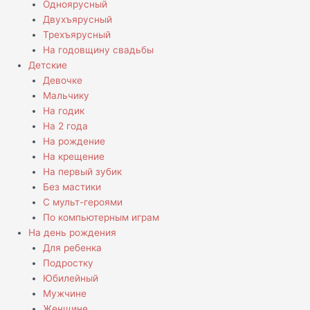
Одноярусный
Двухъярусный
Трехъярусный
На годовщину свадьбы
Детские
Девочке
Мальчику
На годик
На 2 года
На рождение
На крещение
На первый зубик
Без мастики
С мульт-героями
По компьютерным играм
На день рождения
Для ребенка
Подростку
Юбилейный
Мужчине
Женщине