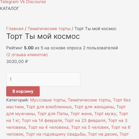
Telegram
Vk
Discourse
КАТАЛОГ
Главная
/
Тематические торты
/ Торт Ты мой космос
Торт Ты мой космос
Рейтинг
5.00
из 5 на основе опроса
2
пользователей
(
2
отзыва клиентов)
3020,00
₽
В корзину
Категорий:
Муссовые торты
,
Тематические торты
,
Торт без
мастики
,
Торт для влюбленных
,
Торт для женщины
,
Торт
для мужчины
,
Торт для Папы
,
Торт жене
,
Торт мужу
,
Торт
на 1 кг
,
Торт на 14 февраля
,
Торт на 23 февраля
,
Торт на 3
человека
,
Торт на 4 человека
,
Торт на 5 человек
,
Торт на 6
человек
,
Торт на годовщину свадьбы
,
Торт на двоих
,
Торт