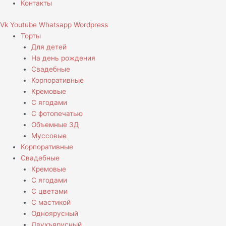
Контакты
Vk
Youtube
Whatsapp
Wordpress
Торты
Для детей
На день рождения
Свадебные
Корпоративные
Кремовые
С ягодами
С фотопечатью
Объемные 3Д
Муссовые
Корпоративные
Свадебные
Кремовые
С ягодами
С цветами
С мастикой
Одноярусный
Двухъярусный