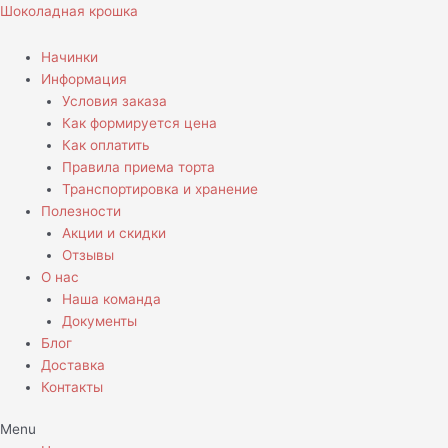
Перейти
Количество
Шоколадная крошка
к
товара
содержимому
Торт
Начинки
Ты
Информация
мой
Условия заказа
космос
Как формируется цена
Как оплатить
Правила приема торта
Транспортировка и хранение
Полезности
Акции и скидки
Отзывы
О нас
Наша команда
Документы
Блог
Доставка
Контакты
Menu