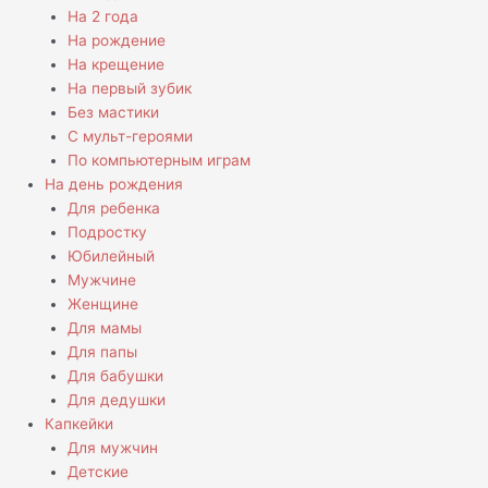
На 2 года
На рождение
На крещение
На первый зубик
Без мастики
С мульт-героями
По компьютерным играм
На день рождения
Для ребенка
Подростку
Юбилейный
Мужчине
Женщине
Для мамы
Для папы
Для бабушки
Для дедушки
Капкейки
Для мужчин
Детские