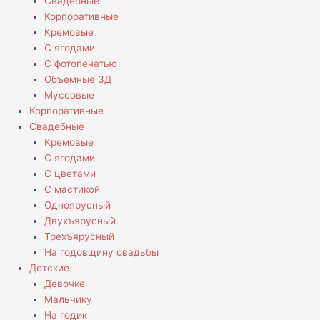
Свадебные
Корпоративные
Кремовые
С ягодами
С фотопечатью
Объемные 3Д
Муссовые
Корпоративные
Свадебные
Кремовые
С ягодами
С цветами
С мастикой
Одноярусный
Двухъярусный
Трехъярусный
На годовщину свадьбы
Детские
Девочке
Мальчику
На годик