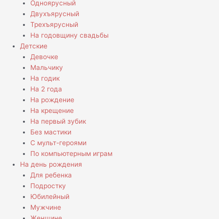
Одноярусный
Двухъярусный
Трехъярусный
На годовщину свадьбы
Детские
Девочке
Мальчику
На годик
На 2 года
На рождение
На крещение
На первый зубик
Без мастики
С мульт-героями
По компьютерным играм
На день рождения
Для ребенка
Подростку
Юбилейный
Мужчине
Женщине