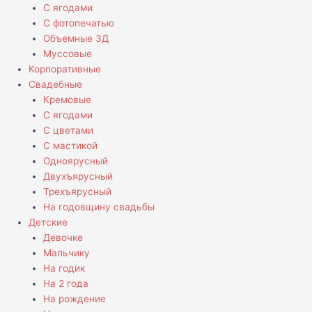
С ягодами
С фотопечатью
Объемные 3Д
Муссовые
Корпоративные
Свадебные
Кремовые
С ягодами
С цветами
С мастикой
Одноярусный
Двухъярусный
Трехъярусный
На годовщину свадьбы
Детские
Девочке
Мальчику
На годик
На 2 года
На рождение