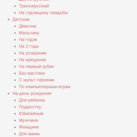
Трехъярусный
На годовщину свадьбы
Детские
Девочке
Мальчику
На годик
На 2 года
На рождение
На крещение
На первый зубик
Без мастики
С мульт-героями
По компьютерным играм
На день рождения
Для ребенка
Подростку
Юбилейный
Мужчине
Женщине
Для мамы