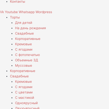
Контакты
Vk
Youtube
Whatsapp
Wordpress
Торты
Для детей
На день рождения
Свадебные
Корпоративные
Кремовые
С ягодами
С фотопечатью
Объемные 3Д
Муссовые
Корпоративные
Свадебные
Кремовые
С ягодами
С цветами
С мастикой
Одноярусный
Двухъярусный