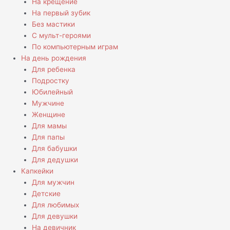
На крещение
На первый зубик
Без мастики
С мульт-героями
По компьютерным играм
На день рождения
Для ребенка
Подростку
Юбилейный
Мужчине
Женщине
Для мамы
Для папы
Для бабушки
Для дедушки
Капкейки
Для мужчин
Детские
Для любимых
Для девушки
На девичник