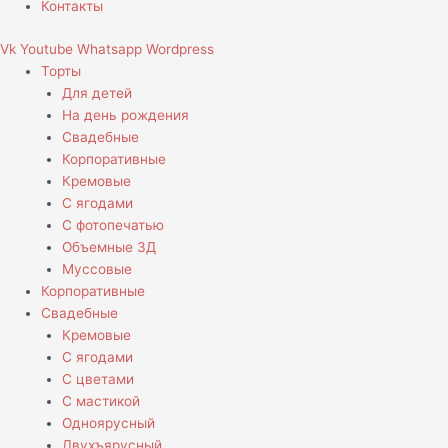
Контакты
Vk
Youtube
Whatsapp
Wordpress
Торты
Для детей
На день рождения
Свадебные
Корпоративные
Кремовые
С ягодами
С фотопечатью
Объемные 3Д
Муссовые
Корпоративные
Свадебные
Кремовые
С ягодами
С цветами
С мастикой
Одноярусный
Двухъярусный