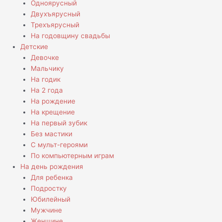
Одноярусный
Двухъярусный
Трехъярусный
На годовщину свадьбы
Детские
Девочке
Мальчику
На годик
На 2 года
На рождение
На крещение
На первый зубик
Без мастики
С мульт-героями
По компьютерным играм
На день рождения
Для ребенка
Подростку
Юбилейный
Мужчине
Женщине