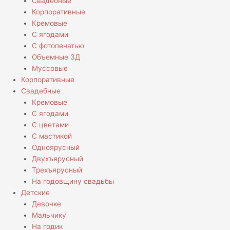
Свадебные
Корпоративные
Кремовые
С ягодами
С фотопечатью
Объемные 3Д
Муссовые
Корпоративные
Свадебные
Кремовые
С ягодами
С цветами
С мастикой
Одноярусный
Двухъярусный
Трехъярусный
На годовщину свадьбы
Детские
Девочке
Мальчику
На годик