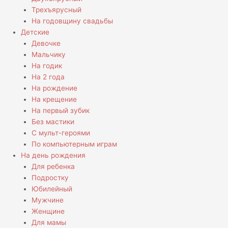
Трехъярусный
На годовщину свадьбы
Детские
Девочке
Мальчику
На годик
На 2 года
На рождение
На крещение
На первый зубик
Без мастики
С мульт-героями
По компьютерным играм
На день рождения
Для ребенка
Подростку
Юбилейный
Мужчине
Женщине
Для мамы