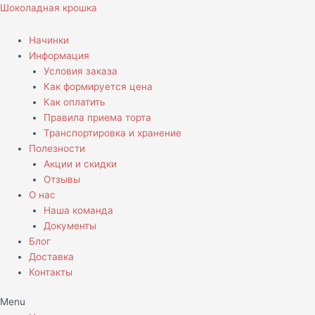
Перейти
Количество
Шоколадная крошка
к
товара
содержимому
Торт
Начинки
Ведро
Информация
с
Условия заказа
курочкой
Как формируется цена
Как оплатить
Правила приема торта
Транспортировка и хранение
Полезности
Акции и скидки
Отзывы
О нас
Наша команда
Документы
Блог
Доставка
Контакты
Menu