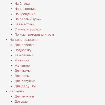
На 2 года
На рождение
На крещение
На первый зубик
Без мастики
С мульт-героями
По компьютерным играм
На день рождения
Для ребенка
Подростку
Юбилейный
Мужчине
Женщине
Для мамы
Для папы
Для бабушки
Для дедушки
Капкейки
Для мужчин
Детские