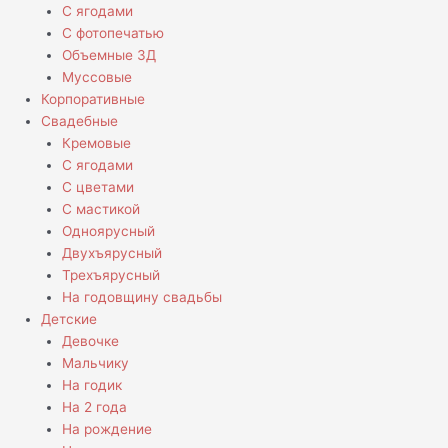
С ягодами
С фотопечатью
Объемные 3Д
Муссовые
Корпоративные
Свадебные
Кремовые
С ягодами
С цветами
С мастикой
Одноярусный
Двухъярусный
Трехъярусный
На годовщину свадьбы
Детские
Девочке
Мальчику
На годик
На 2 года
На рождение