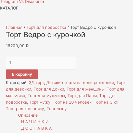
Telegram
Vk
Discourse
КАТАЛОГ
Главная
/
Торт для подростка
/ Торт Ведро с курочкой
Торт Ведро с курочкой
16200,00
₽
В корзину
Категорий:
3Д торт
,
Детские торты на день рождения
,
Торт
для девочки
,
Торт для дочки
,
Торт для женщины
,
Торт для
мальчика
,
Торт для мужчины
,
Торт для Папы
,
Торт для
подростка
,
Торт мужу
,
Торт на 20 человек
,
Торт на 3 кг
,
Торт родственнику
,
Торт сыну
Описание
Н А Ч И Н К И
Д О С Т А В К А