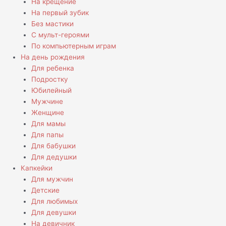
На крещение
На первый зубик
Без мастики
С мульт-героями
По компьютерным играм
На день рождения
Для ребенка
Подростку
Юбилейный
Мужчине
Женщине
Для мамы
Для папы
Для бабушки
Для дедушки
Капкейки
Для мужчин
Детские
Для любимых
Для девушки
На девичник