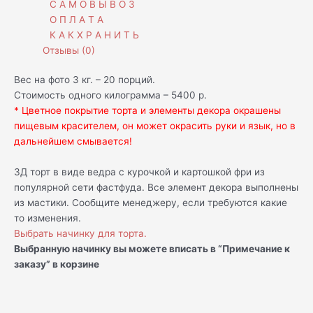
С А М О В Ы В О З
О П Л А Т А
К А К Х Р А Н И Т Ь
Отзывы (0)
Вес на фото 3 кг. – 20 порций.
Стоимость одного килограмма – 5400 р.
* Цветное покрытие торта и элементы декора окрашены
пищевым красителем, он может окрасить руки и язык, но в
дальнейшем смывается!
3Д торт в виде ведра с курочкой и картошкой фри из
популярной сети фастфуда. Все элемент декора выполнены
из мастики. Сообщите менеджеру, если требуются какие
то изменения.
Выбрать начинку для торта.
Выбранную начинку вы можете вписать в “Примечание к
заказу” в корзине