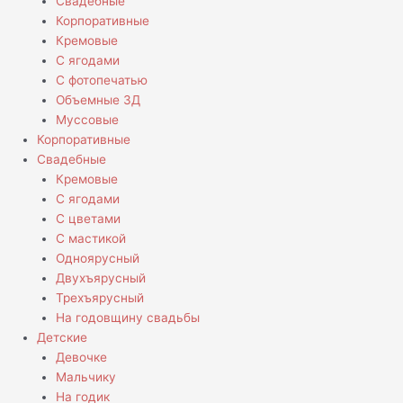
Свадебные
Корпоративные
Кремовые
С ягодами
С фотопечатью
Объемные 3Д
Муссовые
Корпоративные
Свадебные
Кремовые
С ягодами
С цветами
С мастикой
Одноярусный
Двухъярусный
Трехъярусный
На годовщину свадьбы
Детские
Девочке
Мальчику
На годик