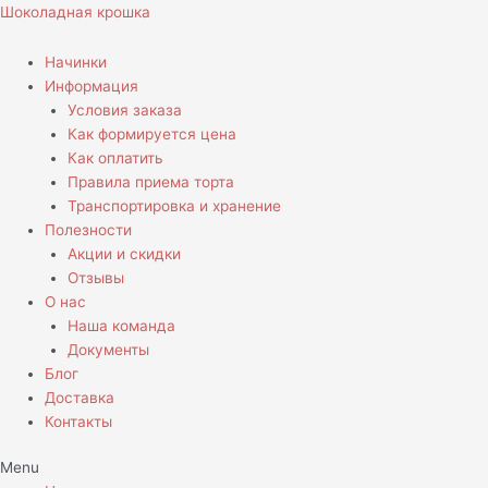
Перейти
Количество
Шоколадная крошка
к
товара
содержимому
Торт
Начинки
В
Информация
виде
Условия заказа
боксерской
Как формируется цена
перчатки
Как оплатить
Правила приема торта
Транспортировка и хранение
Полезности
Акции и скидки
Отзывы
О нас
Наша команда
Документы
Блог
Доставка
Контакты
Menu