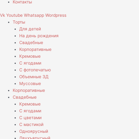
Контакты
Vk
Youtube
Whatsapp
Wordpress
Торты
Для детей
На день рождения
Свадебные
Корпоративные
Кремовые
С ягодами
С фотопечатью
Объемные 3Д
Муссовые
Корпоративные
Свадебные
Кремовые
С ягодами
С цветами
С мастикой
Одноярусный
Двухъярусный