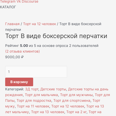
Telegram
Vk
Discourse
КАТАЛОГ
Главная
/
Торт на 12 человек
/ Торт В виде боксерской
перчатки
Торт В виде боксерской перчатки
Рейтинг
5.00
из 5 на основе опроса
2
пользователей
(
2
отзыва клиентов)
9000,00
₽
В корзину
Категорий:
3Д торт
,
Детские торты
,
Детские торты на день
рождения
,
Торт для мальчика
,
Торт для мужчины
,
Торт для
Папы
,
Торт для подростка
,
Торт для спортсмена
,
Торт
мужу
,
Торт на 11 человек
,
Торт на 12 человек
,
Торт на 13
лет мальчику
,
Торт на 13 человек
,
Торт на 2 кг
,
Торт на