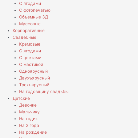
С ягодами
С фотопечатью
Объемные 3Д
Муссовые
Корпоративные
Свадебные
Кремовые
С ягодами
С цветами
С мастикой
Одноярусный
Двухъярусный
Трехъярусный
На годовщину свадьбы
Детские
Девочке
Мальчику
На годик
На 2 года
На рождение