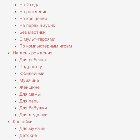
На 2 года
На рождение
На крещение
На первый зубик
Без мастики
С мульт-героями
По компьютерным играм
На день рождения
Для ребенка
Подростку
Юбилейный
Мужчине
Женщине
Для мамы
Для папы
Для бабушки
Для дедушки
Капкейки
Для мужчин
Детские