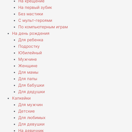
На крещение
На первый зубик
Без мастики
С мульт-героями
По компьютерным играм
На день рождения
Для ребенка
Подростку
Юбилейный
Мужчине
Женщине
Для мамы
Для папы
Для бабушки
Для дедушки
Капкейки
Для мужчин
Детские
Для любимых
Для девушки
На девичник