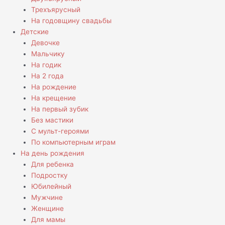
Трехъярусный
На годовщину свадьбы
Детские
Девочке
Мальчику
На годик
На 2 года
На рождение
На крещение
На первый зубик
Без мастики
С мульт-героями
По компьютерным играм
На день рождения
Для ребенка
Подростку
Юбилейный
Мужчине
Женщине
Для мамы