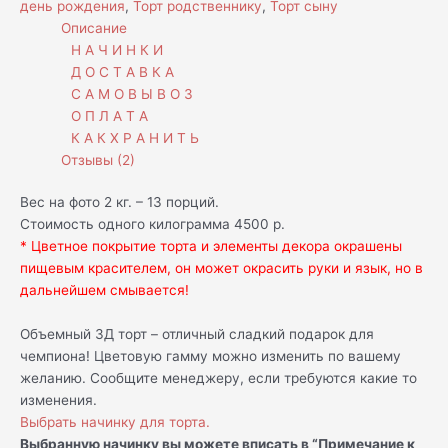
день рождения
,
Торт родственнику
,
Торт сыну
Описание
Н А Ч И Н К И
Д О С Т А В К А
С А М О В Ы В О З
О П Л А Т А
К А К Х Р А Н И Т Ь
Отзывы (2)
Вес на фото 2 кг. – 13 порций.
Стоимость одного килограмма 4500 р.
* Цветное покрытие торта и элементы декора окрашены
пищевым красителем, он может окрасить руки и язык, но в
дальнейшем смывается!
Объемный 3Д торт – отличный сладкий подарок для
чемпиона! Цветовую гамму можно изменить по вашему
желанию. Сообщите менеджеру, если требуются какие то
изменения.
Выбрать начинку для торта.
Выбранную начинку вы можете вписать в “Примечание к