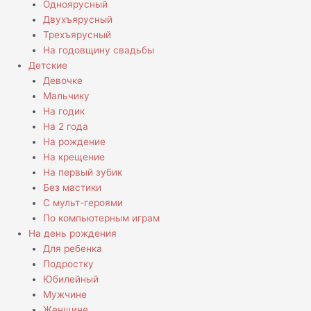
Одноярусный
Двухъярусный
Трехъярусный
На годовщину свадьбы
Детские
Девочке
Мальчику
На годик
На 2 года
На рождение
На крещение
На первый зубик
Без мастики
С мульт-героями
По компьютерным играм
На день рождения
Для ребенка
Подростку
Юбилейный
Мужчине
Женщине