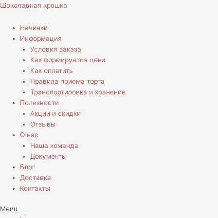
Перейти
Количество
Шоколадная крошка
к
товара
содержимому
Торт
Начинки
Свадебный
Информация
без
Условия заказа
мастики
Как формируется цена
Как оплатить
Правила приема торта
Транспортировка и хранение
Полезности
Акции и скидки
Отзывы
О нас
Наша команда
Документы
Блог
Доставка
Контакты
Menu