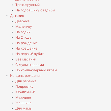
Трехъярусный
На годовщину свадьбы
Детские
Девочке
Мальчику
На годик
На 2 года
На рождение
На крещение
На первый зубик
Без мастики
С мульт-героями
По компьютерным играм
На день рождения
Для ребенка
Подростку
Юбилейный
Мужчине
Женщине
Для мамы