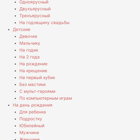
Одноярусный
Двухъярусный
Трехъярусный
На годовщину свадьбы
Детские
Девочке
Мальчику
На годик
На 2 года
На рождение
На крещение
На первый зубик
Без мастики
С мульт-героями
По компьютерным играм
На день рождения
Для ребенка
Подростку
Юбилейный
Мужчине
Женщине