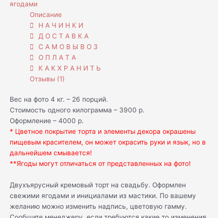
ягодами
Описание
Н А Ч И Н К И
Д О С Т А В К А
С А М О В Ы В О З
О П Л А Т А
К А К Х Р А Н И Т Ь
Отзывы (1)
Вес на фото 4 кг. – 26 порций.
Стоимость одного килограмма – 3900 р.
Оформление – 4000 р.
* Цветное покрытие торта и элементы декора окрашены
пищевым красителем, он может окрасить руки и язык, но в
дальнейшем смывается!
**Ягоды могут отличаться от представленных на фото!
Двухъярусный кремовый торт на свадьбу. Оформлен
свежими ягодами и инициалами из мастики. По вашему
желанию можно изменить надпись, цветовую гамму.
Сообщите менеджеру, если требуются какие то изменения.