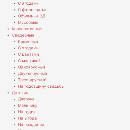
С ягодами
С фотопечатью
Объемные 3Д
Муссовые
Корпоративные
Свадебные
Кремовые
С ягодами
С цветами
С мастикой
Одноярусный
Двухъярусный
Трехъярусный
На годовщину свадьбы
Детские
Девочке
Мальчику
На годик
На 2 года
На рождение