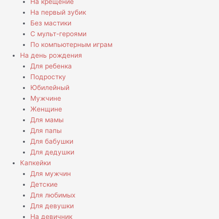
На крещение
На первый зубик
Без мастики
С мульт-героями
По компьютерным играм
На день рождения
Для ребенка
Подростку
Юбилейный
Мужчине
Женщине
Для мамы
Для папы
Для бабушки
Для дедушки
Капкейки
Для мужчин
Детские
Для любимых
Для девушки
На девичник