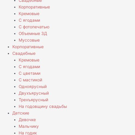
Свадебные
Корпоративные
Кремовые
С ягодами
С фотопечатью
Объемные 3Д
Муссовые
Корпоративные
Свадебные
Кремовые
С ягодами
С цветами
С мастикой
Одноярусный
Двухъярусный
Трехъярусный
На годовщину свадьбы
Детские
Девочке
Мальчику
На годик