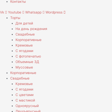
Контакты
Vk
Youtube
Whatsapp
Wordpress
Торты
Для детей
На день рождения
Свадебные
Корпоративные
Кремовые
С ягодами
С фотопечатью
Объемные 3Д
Муссовые
Корпоративные
Свадебные
Кремовые
С ягодами
С цветами
С мастикой
Одноярусный
Двухъярусный