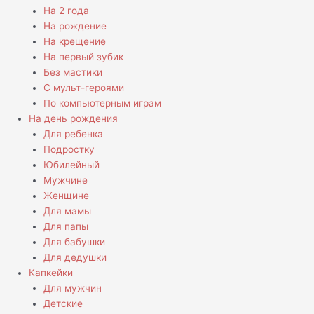
На 2 года
На рождение
На крещение
На первый зубик
Без мастики
С мульт-героями
По компьютерным играм
На день рождения
Для ребенка
Подростку
Юбилейный
Мужчине
Женщине
Для мамы
Для папы
Для бабушки
Для дедушки
Капкейки
Для мужчин
Детские