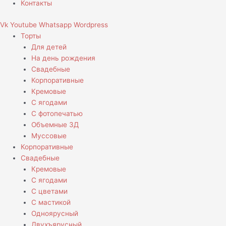
Контакты
Vk
Youtube
Whatsapp
Wordpress
Торты
Для детей
На день рождения
Свадебные
Корпоративные
Кремовые
С ягодами
С фотопечатью
Объемные 3Д
Муссовые
Корпоративные
Свадебные
Кремовые
С ягодами
С цветами
С мастикой
Одноярусный
Двухъярусный