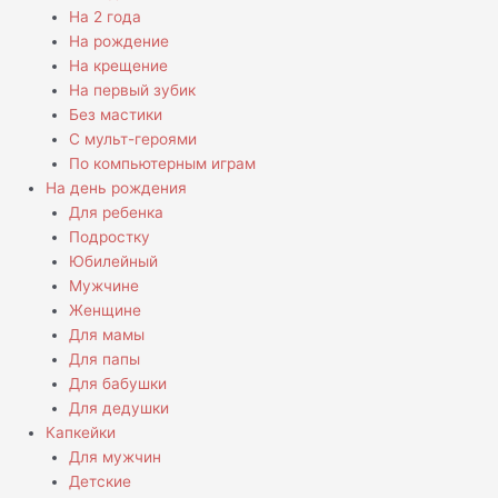
На 2 года
На рождение
На крещение
На первый зубик
Без мастики
С мульт-героями
По компьютерным играм
На день рождения
Для ребенка
Подростку
Юбилейный
Мужчине
Женщине
Для мамы
Для папы
Для бабушки
Для дедушки
Капкейки
Для мужчин
Детские