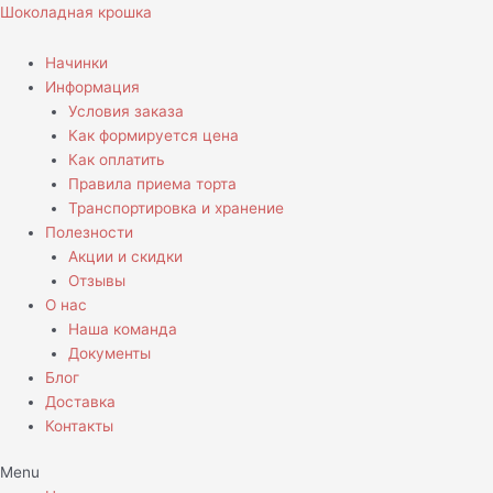
Перейти
Количество
Шоколадная крошка
к
товара
содержимому
Торт
Начинки
Со
Информация
звездными
Условия заказа
войнами
Как формируется цена
Как оплатить
Правила приема торта
Транспортировка и хранение
Полезности
Акции и скидки
Отзывы
О нас
Наша команда
Документы
Блог
Доставка
Контакты
Menu