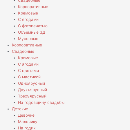
Свадебные
Корпоративные
Кремовые
С ягодами
С фотопечатью
Объемные 3Д
Муссовые
Корпоративные
Свадебные
Кремовые
С ягодами
С цветами
С мастикой
Одноярусный
Двухъярусный
Трехъярусный
На годовщину свадьбы
Детские
Девочке
Мальчику
На годик