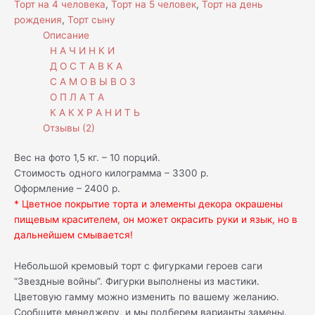
Торт на 4 человека
,
Торт на 5 человек
,
Торт на день
рождения
,
Торт сыну
Описание
Н А Ч И Н К И
Д О С Т А В К А
С А М О В Ы В О З
О П Л А Т А
К А К Х Р А Н И Т Ь
Отзывы (2)
Вес на фото 1,5 кг. – 10 порций.
Стоимость одного килограмма – 3300 р.
Оформление – 2400 р.
* Цветное покрытие торта и элементы декора окрашены
пищевым красителем, он может окрасить руки и язык, но в
дальнейшем смывается!
Небольшой кремовый торт с фигурками героев саги
“Звездные войны”. Фигурки выполнены из мастики.
Цветовую гамму можно изменить по вашему желанию.
Сообщите менеджеру, и мы подберем варианты замены.