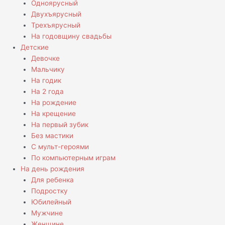
Одноярусный
Двухъярусный
Трехъярусный
На годовщину свадьбы
Детские
Девочке
Мальчику
На годик
На 2 года
На рождение
На крещение
На первый зубик
Без мастики
С мульт-героями
По компьютерным играм
На день рождения
Для ребенка
Подростку
Юбилейный
Мужчине
Женщине