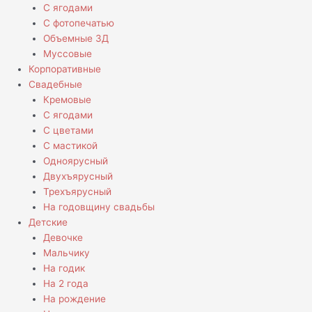
С ягодами
С фотопечатью
Объемные 3Д
Муссовые
Корпоративные
Свадебные
Кремовые
С ягодами
С цветами
С мастикой
Одноярусный
Двухъярусный
Трехъярусный
На годовщину свадьбы
Детские
Девочке
Мальчику
На годик
На 2 года
На рождение