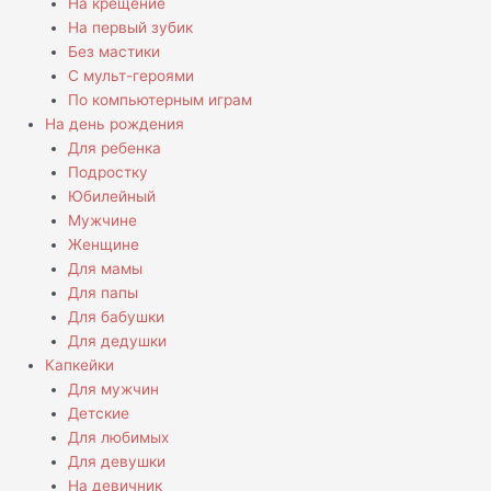
На крещение
На первый зубик
Без мастики
С мульт-героями
По компьютерным играм
На день рождения
Для ребенка
Подростку
Юбилейный
Мужчине
Женщине
Для мамы
Для папы
Для бабушки
Для дедушки
Капкейки
Для мужчин
Детские
Для любимых
Для девушки
На девичник