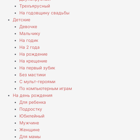
Трехъярусный
На годовщину свадьбы
Детские
Девочке
Мальчику
На годик
На 2 года
На рождение
На крещение
На первый зубик
Без мастики
С мульт-героями
По компьютерным играм
На день рождения
Для ребенка
Подростку
Юбилейный
Мужчине
Женщине
Для мамы