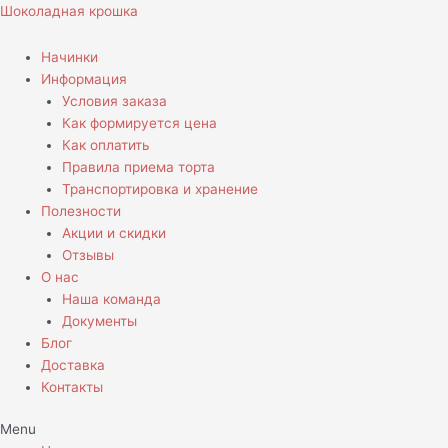
Перейти
Количество
Шоколадная крошка
к
товара
содержимому
Торт
Начинки
C
Информация
тигренком
Условия заказа
и
Как формируется цена
драконом
Как оплатить
Правила приема торта
Транспортировка и хранение
Полезности
Акции и скидки
Отзывы
О нас
Наша команда
Документы
Блог
Доставка
Контакты
Menu