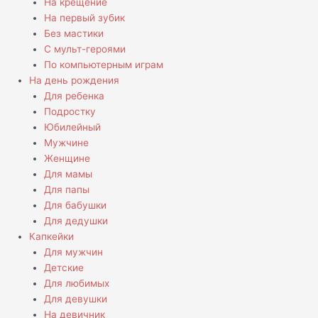
На крещение
На первый зубик
Без мастики
С мульт-героями
По компьютерным играм
На день рождения
Для ребенка
Подростку
Юбилейный
Мужчине
Женщине
Для мамы
Для папы
Для бабушки
Для дедушки
Капкейки
Для мужчин
Детские
Для любимых
Для девушки
На девичник