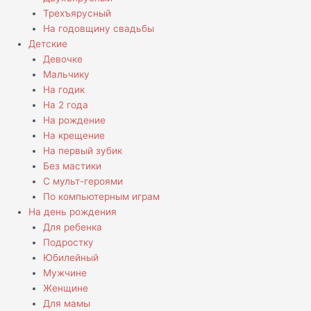
Трехъярусный
На годовщину свадьбы
Детские
Девочке
Мальчику
На годик
На 2 года
На рождение
На крещение
На первый зубик
Без мастики
С мульт-героями
По компьютерным играм
На день рождения
Для ребенка
Подростку
Юбилейный
Мужчине
Женщине
Для мамы