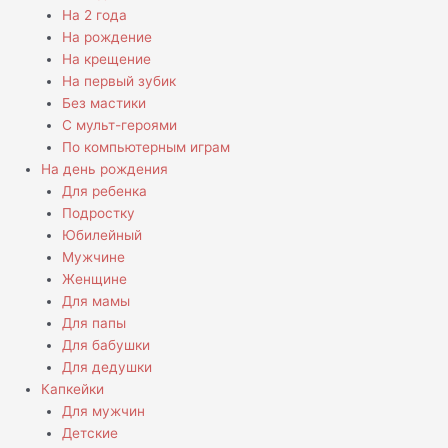
На 2 года
На рождение
На крещение
На первый зубик
Без мастики
С мульт-героями
По компьютерным играм
На день рождения
Для ребенка
Подростку
Юбилейный
Мужчине
Женщине
Для мамы
Для папы
Для бабушки
Для дедушки
Капкейки
Для мужчин
Детские