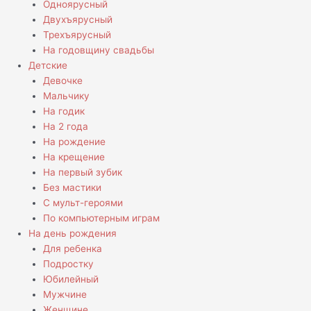
Одноярусный
Двухъярусный
Трехъярусный
На годовщину свадьбы
Детские
Девочке
Мальчику
На годик
На 2 года
На рождение
На крещение
На первый зубик
Без мастики
С мульт-героями
По компьютерным играм
На день рождения
Для ребенка
Подростку
Юбилейный
Мужчине
Женщине