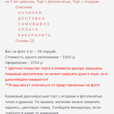
на 5 лет девочке
,
Торт с фотопечатью
,
Торт с ягодами
Описание
Н А Ч И Н К И
Д О С Т А В К А
С А М О В Ы В О З
О П Л А Т А
К А К Х Р А Н И Т Ь
Отзывы (2)
Вес на фото 4 кг. – 26 порций.
Стоимость одного килограмма – 3300 р.
Оформление – 3700 р.
* Цветное покрытие торта и элементы декора окрашены
пищевым красителем, он может окрасить руки и язык, но в
дальнейшем смывается!
**Ягоды могут отличаться от представленных на фото!
Кремовый двухъярусный торт с ягодами и фотопечатью
тигра и дракона. По вашему желанию можно изменить
надпись, цветовую гамму. Сообщите менеджеру, если
требуются какие то изменения.