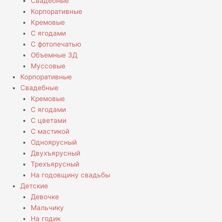
Свадебные
Корпоративные
Кремовые
С ягодами
С фотопечатью
Объемные 3Д
Муссовые
Корпоративные
Свадебные
Кремовые
С ягодами
С цветами
С мастикой
Одноярусный
Двухъярусный
Трехъярусный
На годовщину свадьбы
Детские
Девочке
Мальчику
На годик