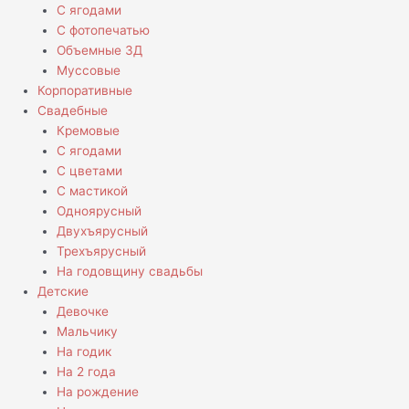
С ягодами
С фотопечатью
Объемные 3Д
Муссовые
Корпоративные
Свадебные
Кремовые
С ягодами
С цветами
С мастикой
Одноярусный
Двухъярусный
Трехъярусный
На годовщину свадьбы
Детские
Девочке
Мальчику
На годик
На 2 года
На рождение