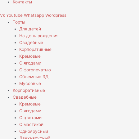
Контакты
Vk
Youtube
Whatsapp
Wordpress
Торты
Для детей
На день рождения
Свадебные
Корпоративные
Кремовые
С ягодами
С фотопечатью
Объемные 3Д
Муссовые
Корпоративные
Свадебные
Кремовые
С ягодами
С цветами
С мастикой
Одноярусный
Двухъярусный