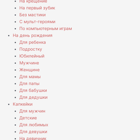
На крещение
На первый зубик
Без мастики
С мульт-героями
По компьютерным играм
На день рождения
Для ребенка
Подростку
Юбилейный
Мужчине
Женщине
Для мамы
Для папы
Для бабушки
Для дедушки
Капкейки
Для мужчин
Детские
Для любимых
Для девушки
На девичник