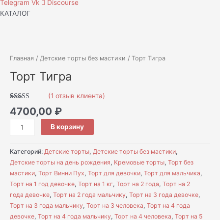
Telegram
Vk
Discourse
КАТАЛОГ
Количество
товара
Торт
Главная
/
Детские торты без мастики
/ Торт Тигра
Тигра
Торт Тигра
(
1
отзыв клиента)
Рейтинг
1
4700,00
₽
5.00
из 5 на
основе
опроса
В корзину
пользователя
Категорий:
Детские торты
,
Детские торты без мастики
,
Детские торты на день рождения
,
Кремовые торты
,
Торт без
мастики
,
Торт Винни Пух
,
Торт для девочки
,
Торт для мальчика
,
Торт на 1 год девочке
,
Торт на 1 кг
,
Торт на 2 года
,
Торт на 2
года девочке
,
Торт на 2 года мальчику
,
Торт на 3 года девочке
,
Торт на 3 года мальчику
,
Торт на 3 человека
,
Торт на 4 года
девочке
,
Торт на 4 года мальчику
,
Торт на 4 человека
,
Торт на 5