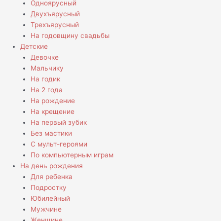
Одноярусный
Двухъярусный
Трехъярусный
На годовщину свадьбы
Детские
Девочке
Мальчику
На годик
На 2 года
На рождение
На крещение
На первый зубик
Без мастики
С мульт-героями
По компьютерным играм
На день рождения
Для ребенка
Подростку
Юбилейный
Мужчине
Женщине