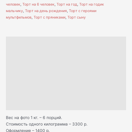
человек
,
Торт на 6 человек
,
Торт на год
,
Торт на годик
мальчику
,
Торт на день рождения
,
Торт с героями
мультфильмов
,
Торт с пряниками
,
Торт сыну
Описание
Н А Ч И Н К И
Д О С Т А В К А
С А М О В Ы В О З
О П Л А Т А
К А К Х Р А Н И Т Ь
Отзывы (1)
Вес на фото 1 кг. – 6 порций.
Стоимость одного килограмма – 3300 р.
Оформление – 1400 р.