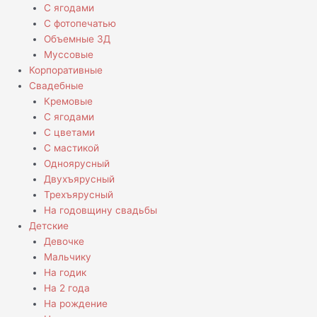
С ягодами
С фотопечатью
Объемные 3Д
Муссовые
Корпоративные
Свадебные
Кремовые
С ягодами
С цветами
С мастикой
Одноярусный
Двухъярусный
Трехъярусный
На годовщину свадьбы
Детские
Девочке
Мальчику
На годик
На 2 года
На рождение