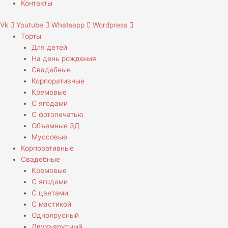
Контакты
Vk
Youtube
Whatsapp
Wordpress
Торты
Для детей
На день рождения
Свадебные
Корпоративные
Кремовые
С ягодами
С фотопечатью
Объемные 3Д
Муссовые
Корпоративные
Свадебные
Кремовые
С ягодами
С цветами
С мастикой
Одноярусный
Двухъярусный