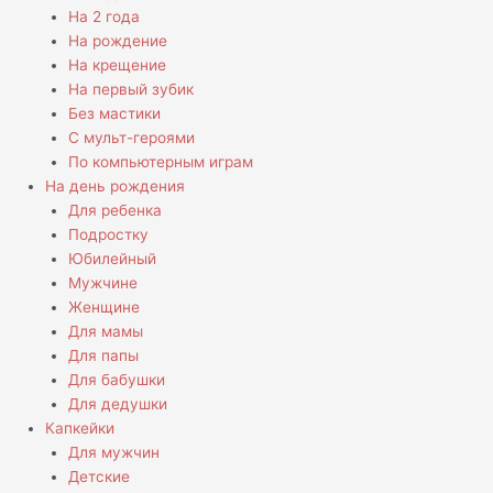
На 2 года
На рождение
На крещение
На первый зубик
Без мастики
С мульт-героями
По компьютерным играм
На день рождения
Для ребенка
Подростку
Юбилейный
Мужчине
Женщине
Для мамы
Для папы
Для бабушки
Для дедушки
Капкейки
Для мужчин
Детские