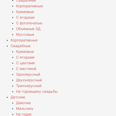
Свадебные
Корпоративные
Кремовые
С ягодами
С фотопечатью
Объемные 3Д
Муссовые
Корпоративные
Свадебные
Кремовые
С ягодами
С цветами
С мастикой
Одноярусный
Двухъярусный
Трехъярусный
На годовщину свадьбы
Детские
Девочке
Мальчику
На годик