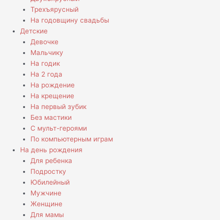
Трехъярусный
На годовщину свадьбы
Детские
Девочке
Мальчику
На годик
На 2 года
На рождение
На крещение
На первый зубик
Без мастики
С мульт-героями
По компьютерным играм
На день рождения
Для ребенка
Подростку
Юбилейный
Мужчине
Женщине
Для мамы