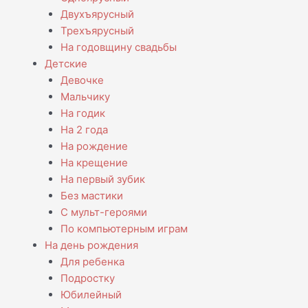
Двухъярусный
Трехъярусный
На годовщину свадьбы
Детские
Девочке
Мальчику
На годик
На 2 года
На рождение
На крещение
На первый зубик
Без мастики
С мульт-героями
По компьютерным играм
На день рождения
Для ребенка
Подростку
Юбилейный