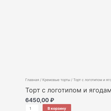
Количество
Главная
/
Кремовые торты
/ Торт с логотипом и я
товара
Торт с логотипом и ягода
Торт
с
6450,00
₽
логотипом
В корзину
и