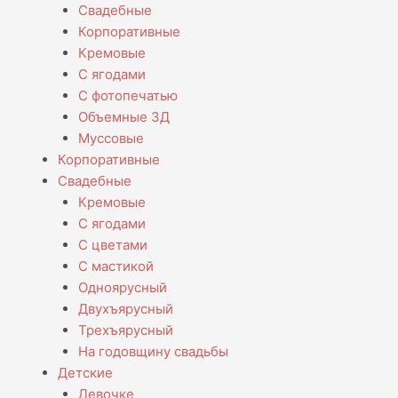
Свадебные
Корпоративные
Кремовые
С ягодами
С фотопечатью
Объемные 3Д
Муссовые
Корпоративные
Свадебные
Кремовые
С ягодами
С цветами
С мастикой
Одноярусный
Двухъярусный
Трехъярусный
На годовщину свадьбы
Детские
Девочке