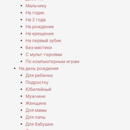
Мальчику
На годик
На 2 года
На рождение
На крещение
На первый зубик
Без мастики
С мульт-героями
По компьютерным играм
На день рождения
Для ребенка
Подростку
Юбилейный
Мужчине
Женщине
Для мамы
Для папы
Для бабушки