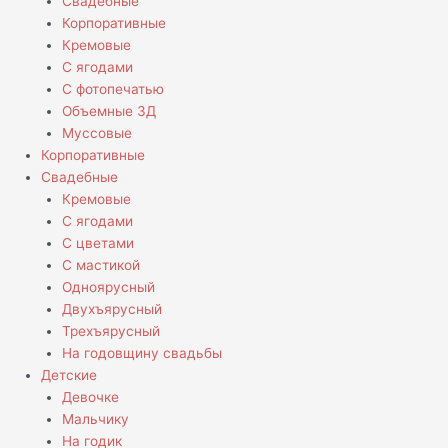
Свадебные
Корпоративные
Кремовые
С ягодами
С фотопечатью
Объемные 3Д
Муссовые
Корпоративные
Свадебные
Кремовые
С ягодами
С цветами
С мастикой
Одноярусный
Двухъярусный
Трехъярусный
На годовщину свадьбы
Детские
Девочке
Мальчику
На годик