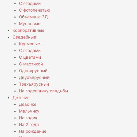
С ягодами
С фотопечатью
Объемные 3Д
Муссовые
Корпоративные
Свадебные
Кремовые
С ягодами
С цветами
С мастикой
Одноярусный
Двухъярусный
Трехъярусный
На годовщину свадьбы
Детские
Девочке
Мальчику
На годик
На 2 года
На рождение