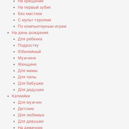
На крещение
На первый зубик
Без мастики
С мульт-героями
По компьютерным играм
На день рождения
Для ребенка
Подростку
Юбилейный
Мужчине
Женщине
Для мамы
Для папы
Для бабушки
Для дедушки
Капкейки
Для мужчин
Детские
Для любимых
Для девушки
На девичник