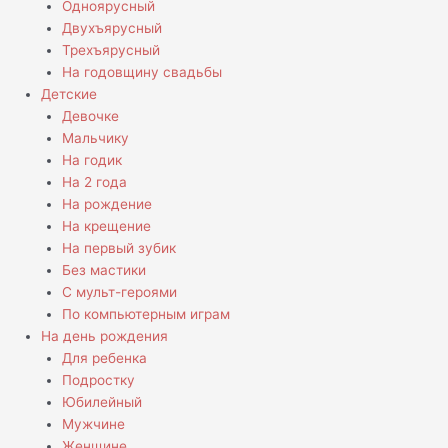
Одноярусный
Двухъярусный
Трехъярусный
На годовщину свадьбы
Детские
Девочке
Мальчику
На годик
На 2 года
На рождение
На крещение
На первый зубик
Без мастики
С мульт-героями
По компьютерным играм
На день рождения
Для ребенка
Подростку
Юбилейный
Мужчине
Женщине