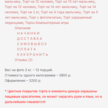
мальчику
,
Торт на 12 человек
,
Торт на 13 лет мальчику
,
Торт на 13 человек
,
Торт на 14 лет мальчику
,
Торт на 14
человек
,
Торт на 2 кг
,
Торт на 4 года мальчику
,
Торт на 5
лет мальчику
,
Торт с фотопечатью
,
Торт украшенный
леденцами
,
Торты Компьютерные игры
Описание
Н А Ч И Н К И
Д О С Т А В К А
С А М О В Ы В О З
О П Л А Т А
К А К Х Р А Н И Т Ь
Отзывы (2)
Вес на фото 2 кг. – 13 порций.
Стоимость одного килограмма – 2800 р.
Оформление – 3200 р.
* Цветное покрытие торта и элементы декора окрашены
пищевым красителем, он может окрасить руки и язык, но в
дальнейшем смывается!