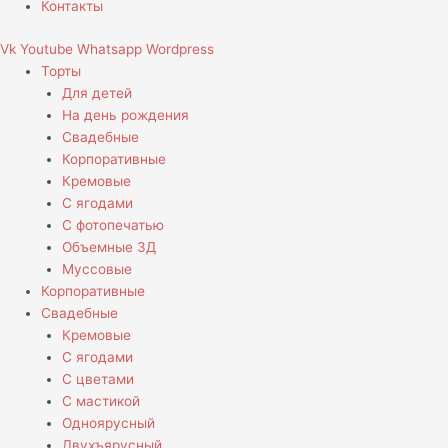
Контакты
Vk
Youtube
Whatsapp
Wordpress
Торты
Для детей
На день рождения
Свадебные
Корпоративные
Кремовые
С ягодами
С фотопечатью
Объемные 3Д
Муссовые
Корпоративные
Свадебные
Кремовые
С ягодами
С цветами
С мастикой
Одноярусный
Двухъярусный