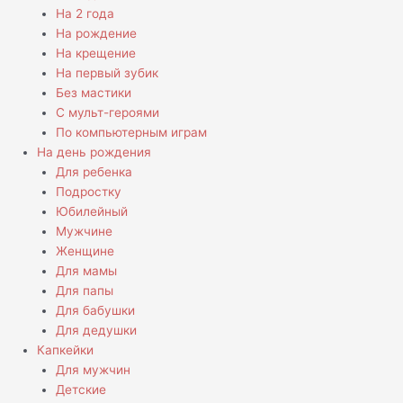
На 2 года
На рождение
На крещение
На первый зубик
Без мастики
С мульт-героями
По компьютерным играм
На день рождения
Для ребенка
Подростку
Юбилейный
Мужчине
Женщине
Для мамы
Для папы
Для бабушки
Для дедушки
Капкейки
Для мужчин
Детские