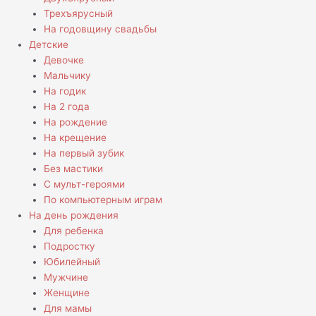
Трехъярусный
На годовщину свадьбы
Детские
Девочке
Мальчику
На годик
На 2 года
На рождение
На крещение
На первый зубик
Без мастики
С мульт-героями
По компьютерным играм
На день рождения
Для ребенка
Подростку
Юбилейный
Мужчине
Женщине
Для мамы