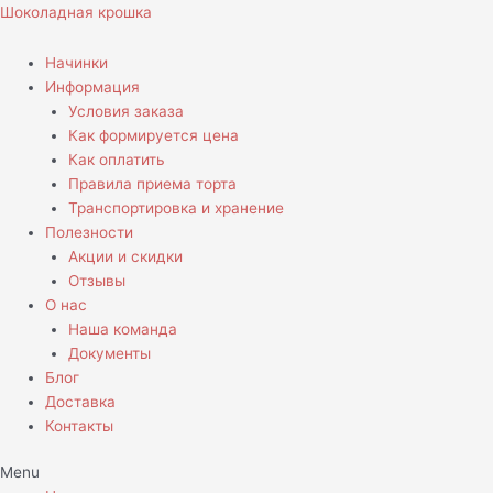
Перейти
Количество
Шоколадная крошка
к
товара
содержимому
Торт
Начинки
с
Информация
Бравл
Условия заказа
старсом
Как формируется цена
Как оплатить
Правила приема торта
Транспортировка и хранение
Полезности
Акции и скидки
Отзывы
О нас
Наша команда
Документы
Блог
Доставка
Контакты
Menu