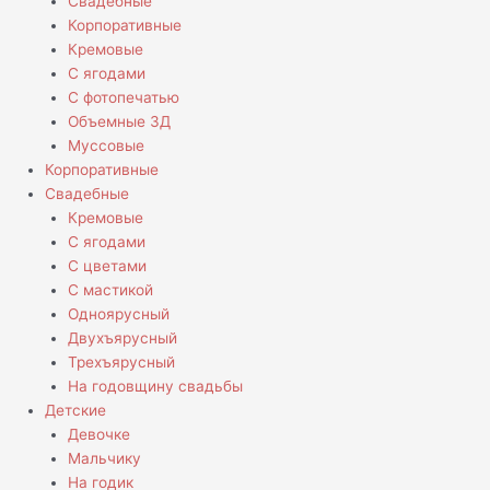
Свадебные
Корпоративные
Кремовые
С ягодами
С фотопечатью
Объемные 3Д
Муссовые
Корпоративные
Свадебные
Кремовые
С ягодами
С цветами
С мастикой
Одноярусный
Двухъярусный
Трехъярусный
На годовщину свадьбы
Детские
Девочке
Мальчику
На годик