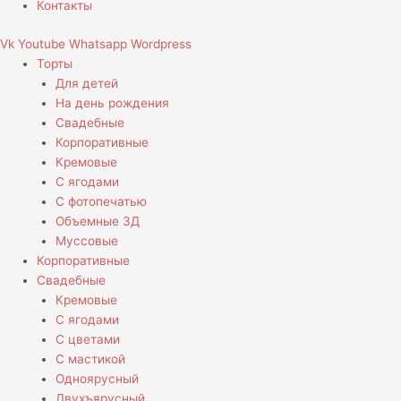
Контакты
Vk
Youtube
Whatsapp
Wordpress
Торты
Для детей
На день рождения
Свадебные
Корпоративные
Кремовые
С ягодами
С фотопечатью
Объемные 3Д
Муссовые
Корпоративные
Свадебные
Кремовые
С ягодами
С цветами
С мастикой
Одноярусный
Двухъярусный