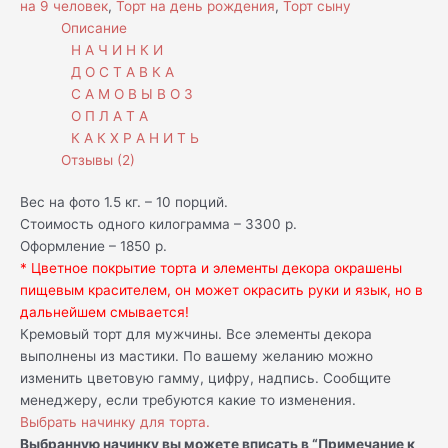
на 9 человек
,
Торт на день рождения
,
Торт сыну
Описание
Н А Ч И Н К И
Д О С Т А В К А
С А М О В Ы В О З
О П Л А Т А
К А К Х Р А Н И Т Ь
Отзывы (2)
Вес на фото 1.5 кг. – 10 порций.
Стоимость одного килограмма – 3300 р.
Оформление – 1850 р.
* Цветное покрытие торта и элементы декора окрашены
пищевым красителем, он может окрасить руки и язык, но в
дальнейшем смывается!
Кремовый торт для мужчины. Все элементы декора
выполнены из мастики. По вашему желанию можно
изменить цветовую гамму, цифру, надпись. Сообщите
менеджеру, если требуются какие то изменения.
Выбрать начинку для торта.
Выбранную начинку вы можете вписать в “Примечание к