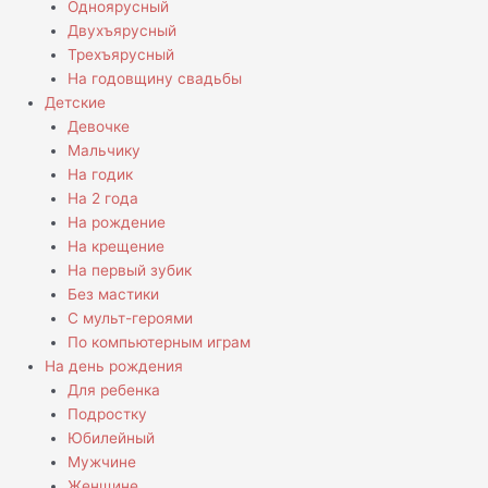
Одноярусный
Двухъярусный
Трехъярусный
На годовщину свадьбы
Детские
Девочке
Мальчику
На годик
На 2 года
На рождение
На крещение
На первый зубик
Без мастики
С мульт-героями
По компьютерным играм
На день рождения
Для ребенка
Подростку
Юбилейный
Мужчине
Женщине