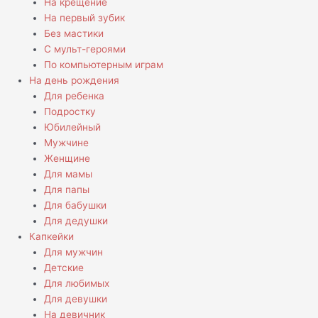
На крещение
На первый зубик
Без мастики
С мульт-героями
По компьютерным играм
На день рождения
Для ребенка
Подростку
Юбилейный
Мужчине
Женщине
Для мамы
Для папы
Для бабушки
Для дедушки
Капкейки
Для мужчин
Детские
Для любимых
Для девушки
На девичник