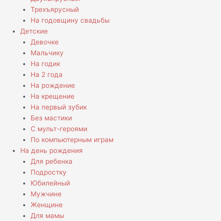
Трехъярусный
На годовщину свадьбы
Детские
Девочке
Мальчику
На годик
На 2 года
На рождение
На крещение
На первый зубик
Без мастики
С мульт-героями
По компьютерным играм
На день рождения
Для ребенка
Подростку
Юбилейный
Мужчине
Женщине
Для мамы