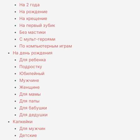
На 2 года
На рождение
На крещение
На первый зубик
Без мастики
С мульт-героями
По компьютерным играм
На день рождения
Для ребенка
Подростку
Юбилейный
Мужчине
Женщине
Для мамы
Для папы
Для бабушки
Для дедушки
Капкейки
Для мужчин
Детские