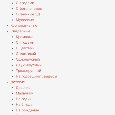
С ягодами
С фотопечатью
Объемные 3Д
Муссовые
Корпоративные
Свадебные
Кремовые
С ягодами
С цветами
С мастикой
Одноярусный
Двухъярусный
Трехъярусный
На годовщину свадьбы
Детские
Девочке
Мальчику
На годик
На 2 года
На рождение