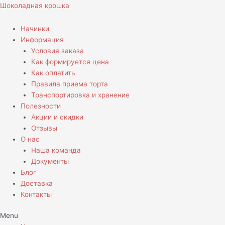
Перейти
Количество
Шоколадная крошка
к
товара
содержимому
Торт
Начинки
Крутому
Информация
перцу
Условия заказа
Как формируется цена
Как оплатить
Правила приема торта
Транспортировка и хранение
Полезности
Акции и скидки
Отзывы
О нас
Наша команда
Документы
Блог
Доставка
Контакты
Menu