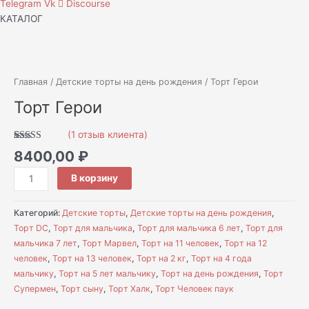
Telegram
Vk
Discourse
КАТАЛОГ
Количество
товара
Торт
Главная
/
Детские торты на день рождения
/ Торт Герои
Герои
Торт Герои
(
1
отзыв клиента)
Рейтинг
1
8400,00
₽
5.00
из 5 на
основе
опроса
В корзину
пользователя
Категорий:
Детские торты
,
Детские торты на день рождения
,
Торт DC
,
Торт для мальчика
,
Торт для мальчика 6 лет
,
Торт для
мальчика 7 лет
,
Торт Марвел
,
Торт на 11 человек
,
Торт на 12
человек
,
Торт на 13 человек
,
Торт на 2 кг
,
Торт на 4 года
мальчику
,
Торт на 5 лет мальчику
,
Торт на день рождения
,
Торт
Супермен
,
Торт сыну
,
Торт Халк
,
Торт Человек паук