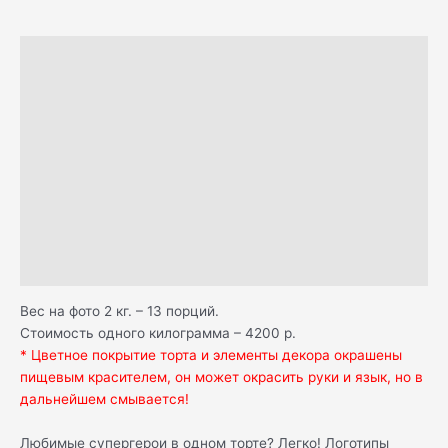
Описание
Н А Ч И Н К И
Д О С Т А В К А
С А М О В Ы В О З
О П Л А Т А
К А К Х Р А Н И Т Ь
Отзывы (1)
Вес на фото 2 кг. – 13 порций.
Стоимость одного килограмма – 4200 р.
* Цветное покрытие торта и элементы декора окрашены
пищевым красителем, он может окрасить руки и язык, но в
дальнейшем смывается!
Любимые супергерои в одном торте? Легко! Логотипы