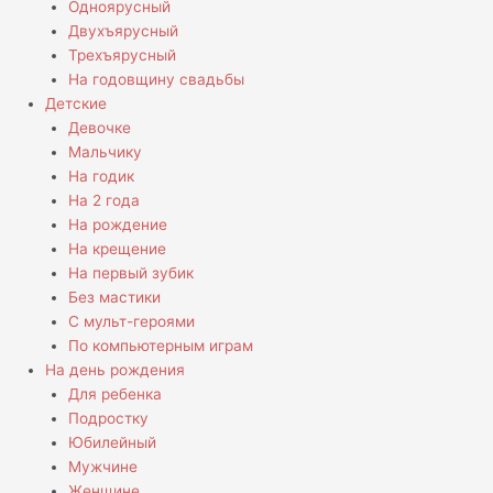
Одноярусный
Двухъярусный
Трехъярусный
На годовщину свадьбы
Детские
Девочке
Мальчику
На годик
На 2 года
На рождение
На крещение
На первый зубик
Без мастики
С мульт-героями
По компьютерным играм
На день рождения
Для ребенка
Подростку
Юбилейный
Мужчине
Женщине