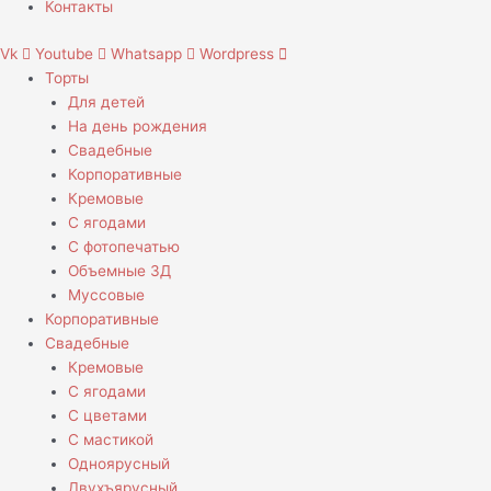
Контакты
Vk
Youtube
Whatsapp
Wordpress
Торты
Для детей
На день рождения
Свадебные
Корпоративные
Кремовые
С ягодами
С фотопечатью
Объемные 3Д
Муссовые
Корпоративные
Свадебные
Кремовые
С ягодами
С цветами
С мастикой
Одноярусный
Двухъярусный