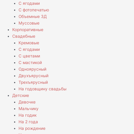
С ягодами
С фотопечатью
Объемные 3Д
Муссовые
Корпоративные
Свадебные
Кремовые
С ягодами
С цветами
С мастикой
Одноярусный
Двухъярусный
Трехъярусный
На годовщину свадьбы
Детские
Девочке
Мальчику
На годик
На 2 года
На рождение