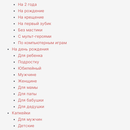
На 2 года
На рождение
На крещение
На первый зубик
Без мастики
С мульт-героями
По компьютерным играм
На день рождения
Для ребенка
Подростку
Юбилейный
Мужчине
Женщине
Для мамы
Для папы
Для бабушки
Для дедушки
Капкейки
Для мужчин
Детские