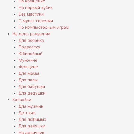
На крещение
На первый зубик
Без мастики
С мульт-героями
По компьютерным играм
На день рождения
Для ребенка
Подростку
Юбилейный
Мужчине
Женщине
Для мамы
Для папы
Для бабушки
Для дедушки
Капкейки
Для мужчин
Детские
Для любимых
Для девушки
На девичник