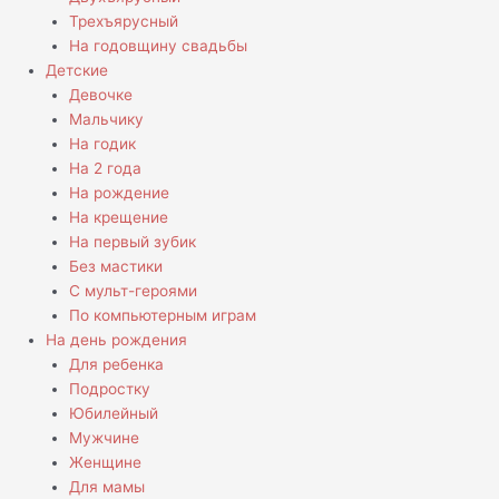
Трехъярусный
На годовщину свадьбы
Детские
Девочке
Мальчику
На годик
На 2 года
На рождение
На крещение
На первый зубик
Без мастики
С мульт-героями
По компьютерным играм
На день рождения
Для ребенка
Подростку
Юбилейный
Мужчине
Женщине
Для мамы