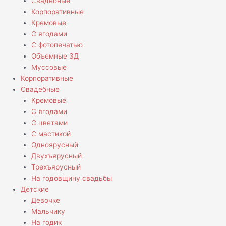
Свадебные
Корпоративные
Кремовые
С ягодами
С фотопечатью
Объемные 3Д
Муссовые
Корпоративные
Свадебные
Кремовые
С ягодами
С цветами
С мастикой
Одноярусный
Двухъярусный
Трехъярусный
На годовщину свадьбы
Детские
Девочке
Мальчику
На годик