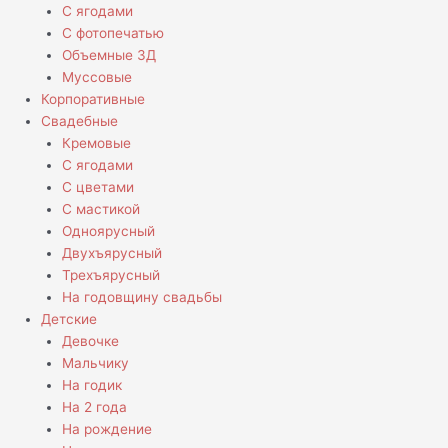
С ягодами
С фотопечатью
Объемные 3Д
Муссовые
Корпоративные
Свадебные
Кремовые
С ягодами
С цветами
С мастикой
Одноярусный
Двухъярусный
Трехъярусный
На годовщину свадьбы
Детские
Девочке
Мальчику
На годик
На 2 года
На рождение