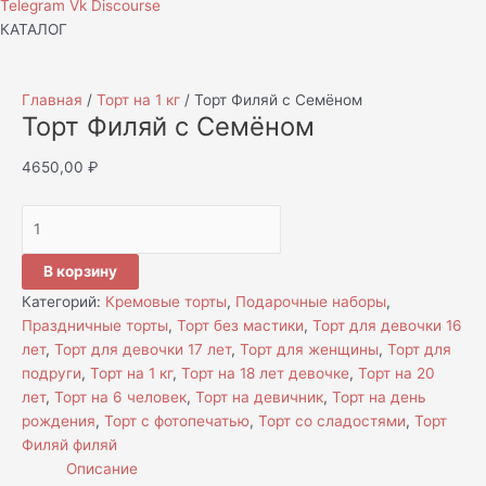
Telegram
Vk
Discourse
КАТАЛОГ
Главная
/
Торт на 1 кг
/ Торт Филяй с Семёном
Торт Филяй с Семёном
4650,00
₽
В корзину
Категорий:
Кремовые торты
,
Подарочные наборы
,
Праздничные торты
,
Торт без мастики
,
Торт для девочки 16
лет
,
Торт для девочки 17 лет
,
Торт для женщины
,
Торт для
подруги
,
Торт на 1 кг
,
Торт на 18 лет девочке
,
Торт на 20
лет
,
Торт на 6 человек
,
Торт на девичник
,
Торт на день
рождения
,
Торт с фотопечатью
,
Торт со сладостями
,
Торт
Филяй филяй
Описание