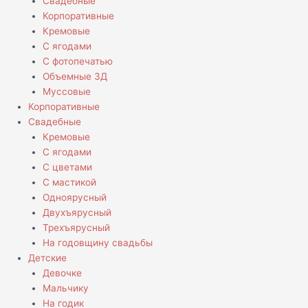
Свадебные
Корпоративные
Кремовые
С ягодами
С фотопечатью
Объемные 3Д
Муссовые
Корпоративные
Свадебные
Кремовые
С ягодами
С цветами
С мастикой
Одноярусный
Двухъярусный
Трехъярусный
На годовщину свадьбы
Детские
Девочке
Мальчику
На годик