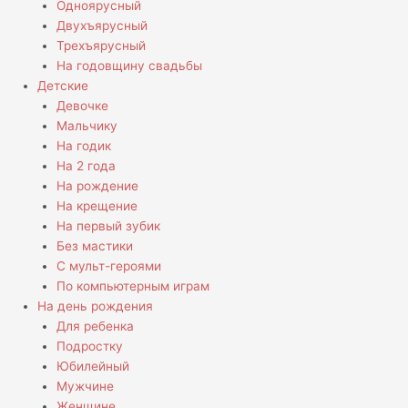
Одноярусный
Двухъярусный
Трехъярусный
На годовщину свадьбы
Детские
Девочке
Мальчику
На годик
На 2 года
На рождение
На крещение
На первый зубик
Без мастики
С мульт-героями
По компьютерным играм
На день рождения
Для ребенка
Подростку
Юбилейный
Мужчине
Женщине