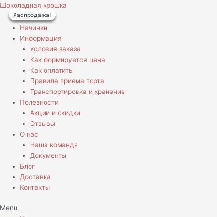
Перейти
Количество
Первоначальная
Первоначальная
Текущая
Текущая
Шоколадная крошка
Распродажа!
Распродажа!
Распродажа!
Распродажа!
к
товара
цена
цена
цена:
цена:
содержимому
Торт
составляла
составляла
1890,00 ₽.
1890,00 ₽.
Начинки
Филяй
2100,00 ₽.
2100,00 ₽.
Информация
с
Условия заказа
Семёном
Как формируется цена
Как оплатить
Правила приема торта
Транспортировка и хранение
Полезности
Акции и скидки
Отзывы
О нас
Наша команда
Документы
Блог
Доставка
Контакты
Menu