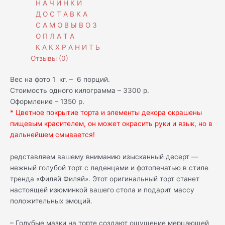
Н А Ч И Н К И
Д О С Т А В К А
С А М О В Ы В О З
О П Л А Т А
К А К Х Р А Н И Т Ь
Отзывы (0)
Вес на фото 1 кг. – 6 порций.
Стоимость одного килограмма – 3300 р.
Оформление – 1350 р.
* Цветное покрытие торта и элементы декора окрашены
пищевым красителем, он может окрасить руки и язык, но в
дальнейшем смывается!
редставляем вашему вниманию изысканный десерт —
нежный голубой торт с леденцами и фотопечатью в стиле
тренда «Филяй Филяй». Этот оригинальный торт станет
настоящей изюминкой вашего стола и подарит массу
положительных эмоций.
– Голубые мазки на торте создают ощущение мерцающей