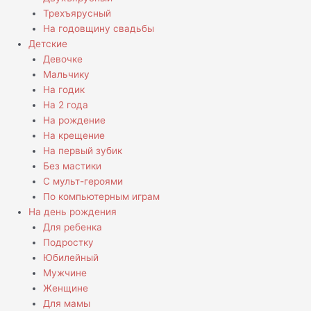
Трехъярусный
На годовщину свадьбы
Детские
Девочке
Мальчику
На годик
На 2 года
На рождение
На крещение
На первый зубик
Без мастики
С мульт-героями
По компьютерным играм
На день рождения
Для ребенка
Подростку
Юбилейный
Мужчине
Женщине
Для мамы