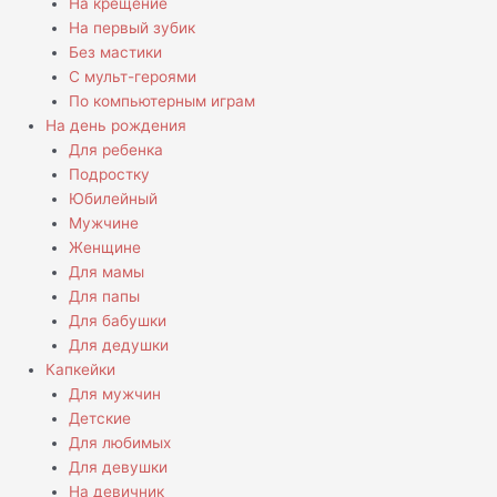
На крещение
На первый зубик
Без мастики
С мульт-героями
По компьютерным играм
На день рождения
Для ребенка
Подростку
Юбилейный
Мужчине
Женщине
Для мамы
Для папы
Для бабушки
Для дедушки
Капкейки
Для мужчин
Детские
Для любимых
Для девушки
На девичник