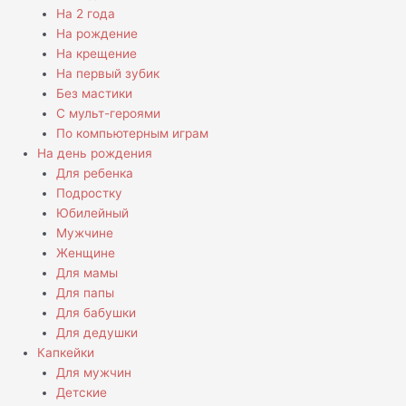
На 2 года
На рождение
На крещение
На первый зубик
Без мастики
С мульт-героями
По компьютерным играм
На день рождения
Для ребенка
Подростку
Юбилейный
Мужчине
Женщине
Для мамы
Для папы
Для бабушки
Для дедушки
Капкейки
Для мужчин
Детские