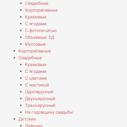
Свадебные
Корпоративные
Кремовые
С ягодами
С фотопечатью
Объемные 3Д
Муссовые
Корпоративные
Свадебные
Кремовые
С ягодами
С цветами
С мастикой
Одноярусный
Двухъярусный
Трехъярусный
На годовщину свадьбы
Детские
Девочке