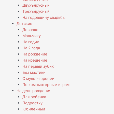
Двухъярусный
Трехъярусный
На годовщину свадьбы
Детские
Девочке
Мальчику
На годик
На 2 года
На рождение
На крещение
На первый зубик
Без мастики
С мульт-героями
По компьютерным играм
На день рождения
Для ребенка
Подростку
Юбилейный