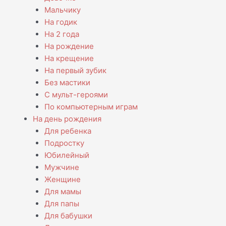
Мальчику
На годик
На 2 года
На рождение
На крещение
На первый зубик
Без мастики
С мульт-героями
По компьютерным играм
На день рождения
Для ребенка
Подростку
Юбилейный
Мужчине
Женщине
Для мамы
Для папы
Для бабушки