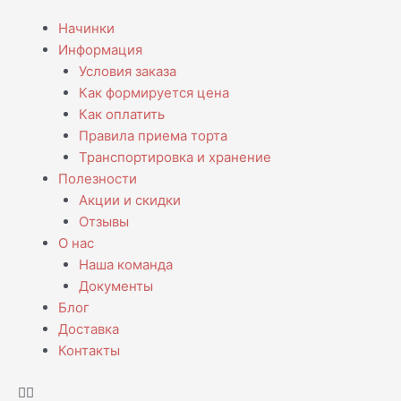
Перейти
Количество
Menu
Начинки
к
товара
Информация
содержимому
Торт
Условия заказа
для
Как формируется цена
сестер
Как оплатить
Правила приема торта
Транспортировка и хранение
Полезности
Акции и скидки
Отзывы
О нас
Наша команда
Документы
Блог
Доставка
Контакты