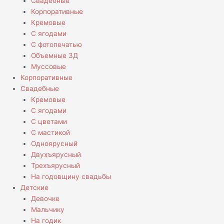
Свадебные
Корпоративные
Кремовые
С ягодами
С фотопечатью
Объемные 3Д
Муссовые
Корпоративные
Свадебные
Кремовые
С ягодами
С цветами
С мастикой
Одноярусный
Двухъярусный
Трехъярусный
На годовщину свадьбы
Детские
Девочке
Мальчику
На годик