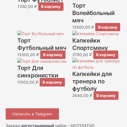
Торт
7350,00
₽
В корзину
Волейбольный
мяч
13500,00
₽
В корзину
Торт
Капкейки
Футбольный мяч
Спортсмену
13500,00
₽
В корзину
2790,00
₽
В корзину
Торт Для
Капкейки для
синхронистки
тренера по
11300,00
₽
В корзину
футболу
2640,00
₽
В корзину
Написать в Telegram
Закажи
дегустационный
набор – БЕСПЛАТНО