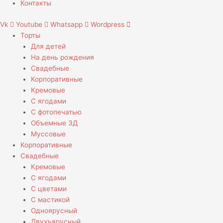
Контакты
Vk
Youtube
Whatsapp
Wordpress
Торты
Для детей
На день рождения
Свадебные
Корпоративные
Кремовые
С ягодами
С фотопечатью
Объемные 3Д
Муссовые
Корпоративные
Свадебные
Кремовые
С ягодами
С цветами
С мастикой
Одноярусный
Двухъярусный