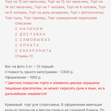
Торт на 12 лет мальчику
,
Торт на 13 лет мальчику
,
Торт на
14 лет мальчику
,
Торт на 7 человек
,
Торт на 8 человек
,
Торт
на 9 человек
,
Торт на день рождения
,
Торт с фотопечатью
,
Торт сыну
,
Торт тренеру
,
Торт украшенный леденцами
Описание
Н А Ч И Н К И
Д О С Т А В К А
С А М О В Ы В О З
О П Л А Т А
К А К Х Р А Н И Т Ь
Отзывы (1)
Вес на фото 2 кг. – 13 порций.
Стоимость одного килограмма – 3300 р.
Оформление – 1550 р.
* Цветное покрытие торта и элементы декора окрашены
пищевым красителем, он может окрасить руки и язык, но в
дальнейшем смывается!
Кремовый торт для спортсмена. В оформлении имитация
волн из леденцов и фигура пловца из сахарной бумаги. По