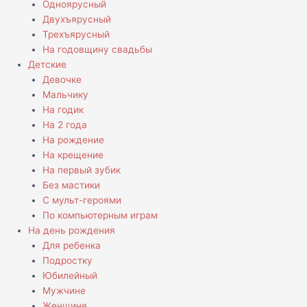
Одноярусный
Двухъярусный
Трехъярусный
На годовщину свадьбы
Детские
Девочке
Мальчику
На годик
На 2 года
На рождение
На крещение
На первый зубик
Без мастики
С мульт-героями
По компьютерным играм
На день рождения
Для ребенка
Подростку
Юбилейный
Мужчине
Женщине