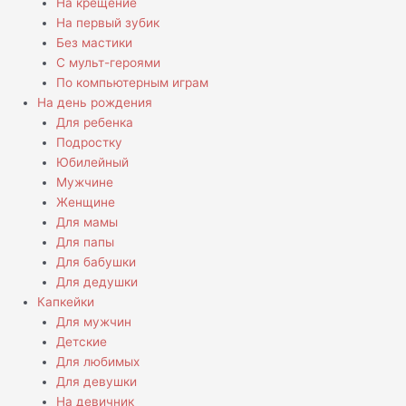
На крещение
На первый зубик
Без мастики
С мульт-героями
По компьютерным играм
На день рождения
Для ребенка
Подростку
Юбилейный
Мужчине
Женщине
Для мамы
Для папы
Для бабушки
Для дедушки
Капкейки
Для мужчин
Детские
Для любимых
Для девушки
На девичник