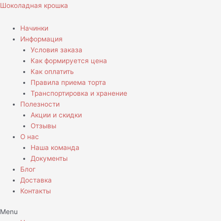
Перейти
Количество
Шоколадная крошка
к
товара
содержимому
Торт
Начинки
для
Информация
пловца
Условия заказа
Как формируется цена
Как оплатить
Правила приема торта
Транспортировка и хранение
Полезности
Акции и скидки
Отзывы
О нас
Наша команда
Документы
Блог
Доставка
Контакты
Menu