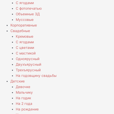
С ягодами
С фотопечатью
Объемные 3Д
Муссовые
Корпоративные
Свадебные
Кремовые
С ягодами
С цветами
С мастикой
Одноярусный
Двухъярусный
Трехъярусный
На годовщину свадьбы
Детские
Девочке
Мальчику
На годик
На 2 года
На рождение