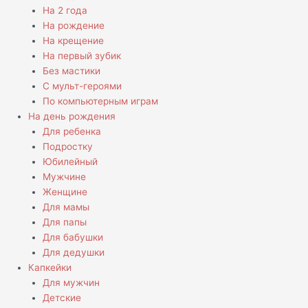
На 2 года
На рождение
На крещение
На первый зубик
Без мастики
С мульт-героями
По компьютерным играм
На день рождения
Для ребенка
Подростку
Юбилейный
Мужчине
Женщине
Для мамы
Для папы
Для бабушки
Для дедушки
Капкейки
Для мужчин
Детские