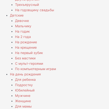
Трехъярусный
На годовщину свадьбы
Детские
Девочке
Мальчику
На годик
На 2 года
На рождение
На крещение
На первый зубик
Без мастики
С мульт-героями
По компьютерным играм
На день рождения
Для ребенка
Подростку
Юбилейный
Мужчине
Женщине
Для мамы