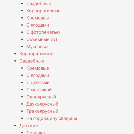
Свадебные
Корпоративные
Кремовые
С ягодами
С фотопечатью
Объемные 3Д
Муссовые
Корпоративные
Свадебные
Кремовые
С ягодами
С цветами
С мастикой
Одноярусный
Двухъярусный
Трехъярусный
На годовщину свадьбы
Детские
Девочке