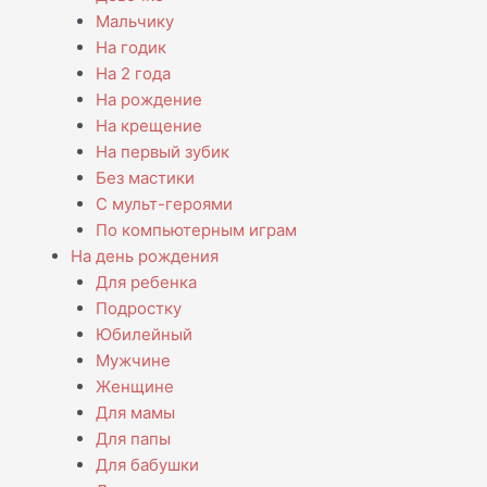
Мальчику
На годик
На 2 года
На рождение
На крещение
На первый зубик
Без мастики
С мульт-героями
По компьютерным играм
На день рождения
Для ребенка
Подростку
Юбилейный
Мужчине
Женщине
Для мамы
Для папы
Для бабушки