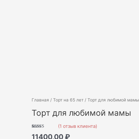
Количество
Главная
/
Торт на 65 лет
/ Торт для любимой мам
товара
Торт для любимой мамы
Торт
для
(
1
отзыв клиента)
любимой
Рейтинг
1
11400,00
₽
мамы
5.00
из 5 на