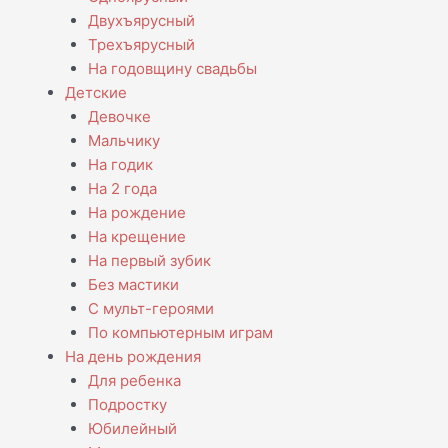
Двухъярусный
Трехъярусный
На годовщину свадьбы
Детские
Девочке
Мальчику
На годик
На 2 года
На рождение
На крещение
На первый зубик
Без мастики
С мульт-героями
По компьютерным играм
На день рождения
Для ребенка
Подростку
Юбилейный