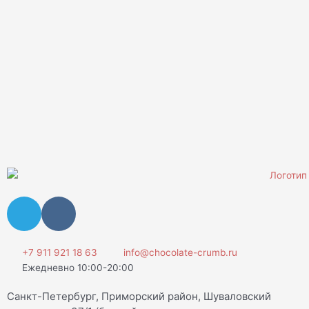
T
V
e
k
l
e
+7 911 921 18 63
info@chocolate-crumb.ru
Ежедневно 10:00-20:00
g
r
Санкт-Петербург, Приморский район, Шуваловский
a