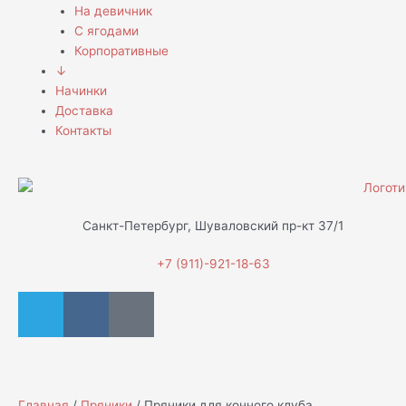
На девичник
С ягодами
Корпоративные
↓
Начинки
Доставка
Контакты
Санкт-Петербург, Шуваловский пр-кт 37/1
+7 (911)-921-18-63
T
V
D
e
k
i
l
s
e
c
g
o
Главная
/
Пряники
/ Пряники для конного клуба