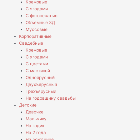
Кремовые
С ягодами
С фотопечатью
Объемные 3Д
Муссовые
Корпоративные
Свадебные
Кремовые
С ягодами
С цветами
С мастикой
Одноярусный
Двухъярусный
Трехъярусный
На годовщину свадьбы
Детские
Девочке
Мальчику
На годик
На 2 года
На рождение