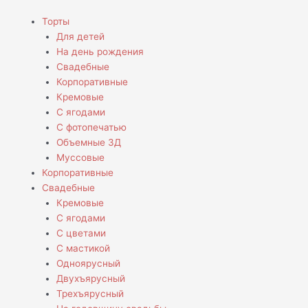
Перейти
Количество
Menu
Торты
к
товара
Для детей
содержимому
Пряники
На день рождения
для
Свадебные
конного
Корпоративные
клуба
Кремовые
С ягодами
С фотопечатью
Объемные 3Д
Муссовые
Корпоративные
Свадебные
Кремовые
С ягодами
С цветами
С мастикой
Одноярусный
Двухъярусный
Трехъярусный