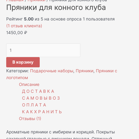
r
u
Пряники для конного клуба
a
r
m
s
Рейтинг
5.00
из 5 на основе опроса
1
пользователя
e
(
1
отзыв клиента)
1450,00
₽
В корзину
Категории:
Подарочные наборы
,
Пряники
,
Пряники с
логотипом
Описание
Д О С Т А В К А
С А М О В Ы В О З
О П Л А Т А
К А К Х Р А Н И Т Ь
Отзывы (1)
Ароматные пряники с имбирем и корицей. Покрыты
сахарной глазурью с рисунком лошади. Отличный