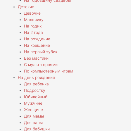
На годовщину свадьбы
Детские
Девочке
Мальчику
На годик
На 2 года
На рождение
На крещение
На первый зубик
Без мастики
С мульт-героями
По компьютерным играм
На день рождения
Для ребенка
Подростку
Юбилейный
Мужчине
Женщине
Для мамы
Для папы
Для бабушки