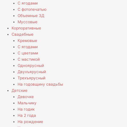
С ягодами
С фотопечатью
Объемные 3Д
Муссовые
Корпоративные
Свадебные
Кремовые
С ягодами
С цветами
С мастикой
Одноярусный
Двухъярусный
Трехъярусный
На годовщину свадьбы
Детские
Девочке
Мальчику
На годик
На 2 года
На рождение