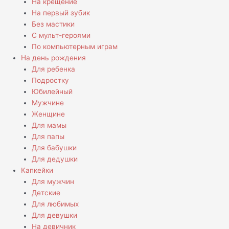
На крещение
На первый зубик
Без мастики
С мульт-героями
По компьютерным играм
На день рождения
Для ребенка
Подростку
Юбилейный
Мужчине
Женщине
Для мамы
Для папы
Для бабушки
Для дедушки
Капкейки
Для мужчин
Детские
Для любимых
Для девушки
На девичник