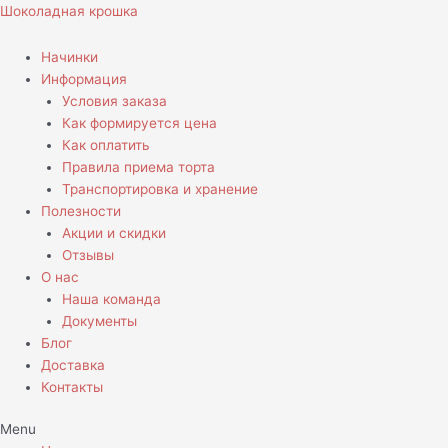
Перейти
Количество
Шоколадная крошка
к
товара
содержимому
Муссовый
Начинки
торт
Информация
девочка
Условия заказа
Венсдей
Как формируется цена
Как оплатить
Правила приема торта
Транспортировка и хранение
Полезности
Акции и скидки
Отзывы
О нас
Наша команда
Документы
Блог
Доставка
Контакты
Menu