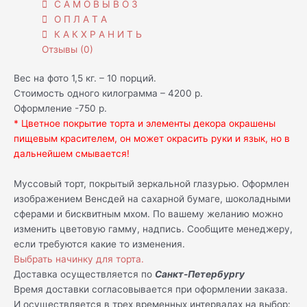
С А М О В Ы В О З
О П Л А Т А
К А К Х Р А Н И Т Ь
Отзывы (0)
Вес на фото 1,5 кг. – 10 порций.
Стоимость одного килограмма – 4200 р.
Оформление -750 р.
* Цветное покрытие торта и элементы декора окрашены
пищевым красителем, он может окрасить руки и язык, но в
дальнейшем смывается!
Муссовый торт, покрытый зеркальной глазурью. Оформлен
изображением Венсдей на сахарной бумаге, шоколадными
сферами и бисквитным мхом. По вашему желанию можно
изменить цветовую гамму, надпись. Сообщите менеджеру,
если требуются какие то изменения.
Выбрать начинку для торта.
Доставка осуществляется по
Санкт-Петербургу
Время доставки согласовывается при оформлении заказа.
И осуществляется в трех временных интервалах на выбор: