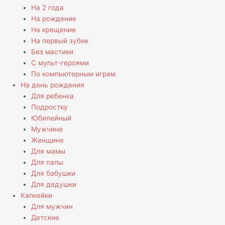
На 2 года
На рождение
На крещение
На первый зубик
Без мастики
С мульт-героями
По компьютерным играм
На день рождения
Для ребенка
Подростку
Юбилейный
Мужчине
Женщине
Для мамы
Для папы
Для бабушки
Для дедушки
Капкейки
Для мужчин
Детские