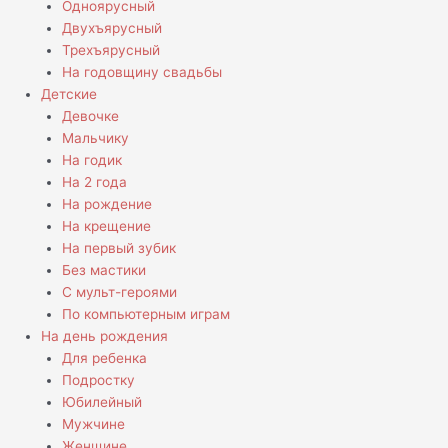
Одноярусный
Двухъярусный
Трехъярусный
На годовщину свадьбы
Детские
Девочке
Мальчику
На годик
На 2 года
На рождение
На крещение
На первый зубик
Без мастики
С мульт-героями
По компьютерным играм
На день рождения
Для ребенка
Подростку
Юбилейный
Мужчине
Женщине