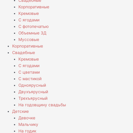
Свадебные
Корпоративные
Кремовые
С ягодами
С фотопечатью
Объемные 3Д
Муссовые
Корпоративные
Свадебные
Кремовые
С ягодами
С цветами
С мастикой
Одноярусный
Двухъярусный
Трехъярусный
На годовщину свадьбы
Детские
Девочке
Мальчику
На годик