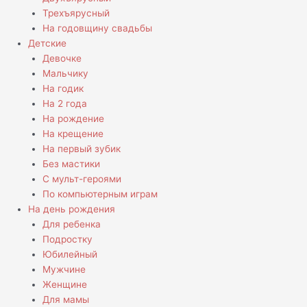
Трехъярусный
На годовщину свадьбы
Детские
Девочке
Мальчику
На годик
На 2 года
На рождение
На крещение
На первый зубик
Без мастики
С мульт-героями
По компьютерным играм
На день рождения
Для ребенка
Подростку
Юбилейный
Мужчине
Женщине
Для мамы