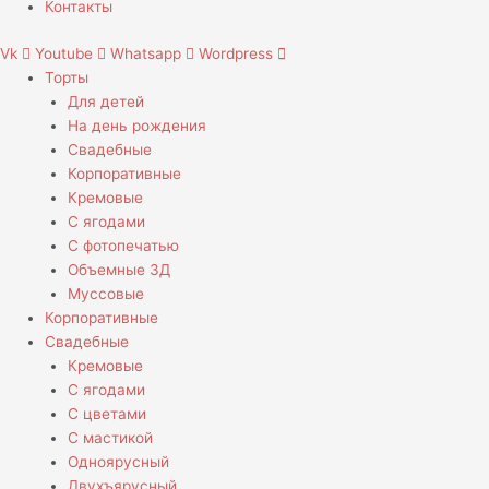
Контакты
Vk
Youtube
Whatsapp
Wordpress
Торты
Для детей
На день рождения
Свадебные
Корпоративные
Кремовые
С ягодами
С фотопечатью
Объемные 3Д
Муссовые
Корпоративные
Свадебные
Кремовые
С ягодами
С цветами
С мастикой
Одноярусный
Двухъярусный