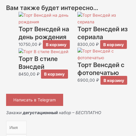
Вам также будет интересно…
Торт Венсдей на
Торт Венсдей из
день рождения
сериала
10750,00
₽
В корзину
8300,00
₽
В корзину
Торт В стиле
Торт Венсдей с
Вэнсдей
фотопечатью
8450,00
₽
В корзину
6900,00
₽
В корзину
Написать в Telegram
Закажи
дегустационный
набор – БЕСПЛАТНО