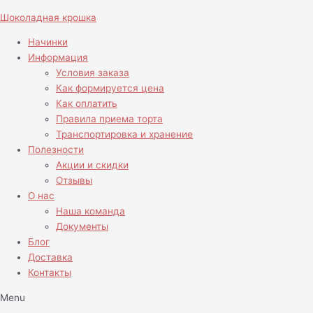
Перейти
Количество
Шоколадная крошка
к
товара
содержимому
Круглый
Начинки
пряник
Информация
с
Условия заказа
логотипом
Как формируется цена
Как оплатить
Правила приема торта
Транспортировка и хранение
Полезности
Акции и скидки
Отзывы
О нас
Наша команда
Документы
Блог
Доставка
Контакты
Menu