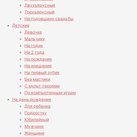
Двухъярусный
Трехъярусный
На годовщину свадьбы
Детские
Девочке
Мальчику
На годик
На 2 года
На рождение
На крещение
На первый зубик
Без мастики
С мульт-героями
По компьютерным играм
На день рождения
Для ребенка
Подростку
Юбилейный
Мужчине
Женщине