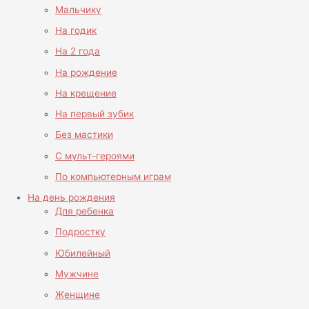
Мальчику
На годик
На 2 года
На рождение
На крещение
На первый зубик
Без мастики
С мульт-героями
По компьютерным играм
На день рождения
Для ребенка
Подростку
Юбилейный
Мужчине
Женщине