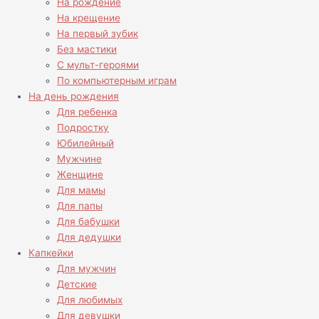
На рождение
На крещение
На первый зубик
Без мастики
С мульт-героями
По компьютерным играм
На день рождения
Для ребенка
Подростку
Юбилейный
Мужчине
Женщине
Для мамы
Для папы
Для бабушки
Для дедушки
Капкейки
Для мужчин
Детские
Для любимых
Для девушки