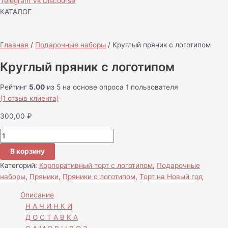
Telegram
Vk
Discourse
КАТАЛОГ
Главная
/
Подарочные наборы
/ Круглый пряник с логотипом
Круглый пряник с логотипом
Рейтинг
5.00
из 5 на основе опроса
1
пользователя
(
1
отзыв клиента)
300,00
₽
В корзину
Категорий:
Корпоративный торт с логотипом
,
Подарочные
наборы
,
Пряники
,
Пряники с логотипом
,
Торт на Новый год
Описание
Н А Ч И Н К И
Д О С Т А В К А