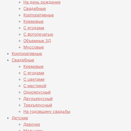
На день рождения
Свадебные
Корпоративные
Кремовые
С ягодами
С фотопечатью
Объемные 3Д
Муссовые
Корпоративные
Свадебные
Кремовые
С ягодами
С цветами
С мастикой
Одноярусный
Двухъярусный
Трехъярусный
На годовщину свадьбы
Детские
Девочке
Мальчику