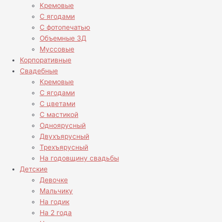
Кремовые
С ягодами
С фотопечатью
Объемные 3Д
Муссовые
Корпоративные
Свадебные
Кремовые
С ягодами
С цветами
С мастикой
Одноярусный
Двухъярусный
Трехъярусный
На годовщину свадьбы
Детские
Девочке
Мальчику
На годик
На 2 года