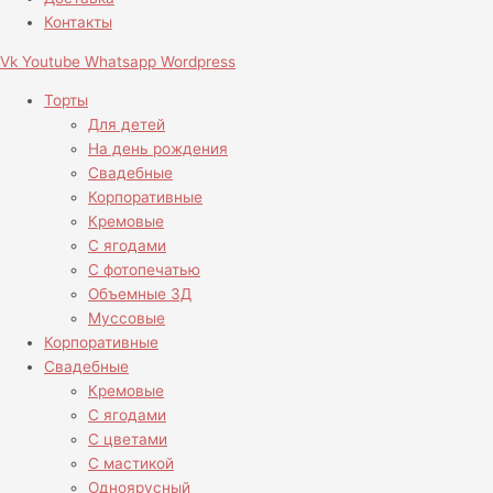
Контакты
Vk
Youtube
Whatsapp
Wordpress
Торты
Для детей
На день рождения
Свадебные
Корпоративные
Кремовые
С ягодами
С фотопечатью
Объемные 3Д
Муссовые
Корпоративные
Свадебные
Кремовые
С ягодами
С цветами
С мастикой
Одноярусный