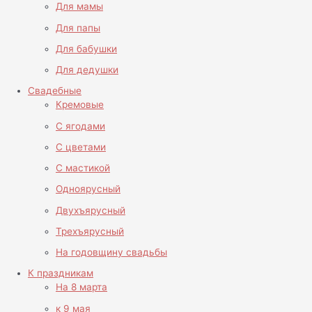
Для мамы
Для папы
Для бабушки
Для дедушки
Свадебные
Кремовые
С ягодами
С цветами
С мастикой
Одноярусный
Двухъярусный
Трехъярусный
На годовщину свадьбы
К праздникам
На 8 марта
к 9 мая