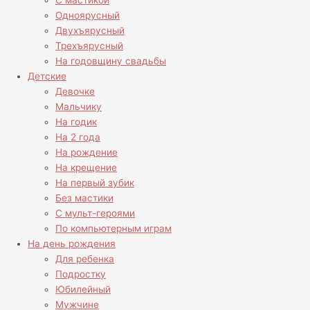
С мастикой
Одноярусный
Двухъярусный
Трехъярусный
На годовщину свадьбы
Детские
Девочке
Мальчику
На годик
На 2 года
На рождение
На крещение
На первый зубик
Без мастики
С мульт-героями
По компьютерным играм
На день рождения
Для ребенка
Подростку
Юбилейный
Мужчине