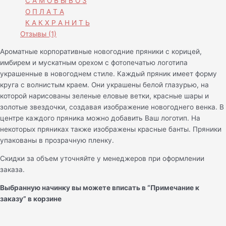
С А М О В Ы В О З
О П Л А Т А
К А К Х Р А Н И Т Ь
Отзывы (1)
Ароматные корпоративные новогодние пряники с корицей,
имбирем и мускатным орехом с фотопечатью логотипа
украшенные в новогоднем стиле. Каждый пряник имеет форму
круга с волнистым краем. Они украшены белой глазурью, на
которой нарисованы зеленые еловые ветки, красные шары и
золотые звездочки, создавая изображение новогоднего венка. В
центре каждого пряника можно добавить Ваш логотип. На
некоторых пряниках также изображены красные банты. Пряники
упакованы в прозрачную пленку.
Скидки за объем уточняйте у менеджеров при оформлении
заказа.
Выбранную начинку вы можете вписать в “Примечание к
заказу” в корзине