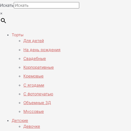
Искать
×
Торты
Для детей
На день рождения
Свадебные
Корпоративные
Кремовые
С ягодами
С фотопечатью
Объемные 3Д
Муссовые
Детские
Девочке