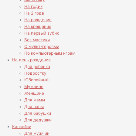
На годик
На 2 года
На рождение
На крещение
На первый зубик
Без мастики
С мульт-героями
По компьютерным играм
На день рождения
Для ребенка
Подростку
Юбилейный
Мужчине
Женщине
Для мамы
Для папы
Для бабушки
Для дедушки
Капкейки
Для мужчин