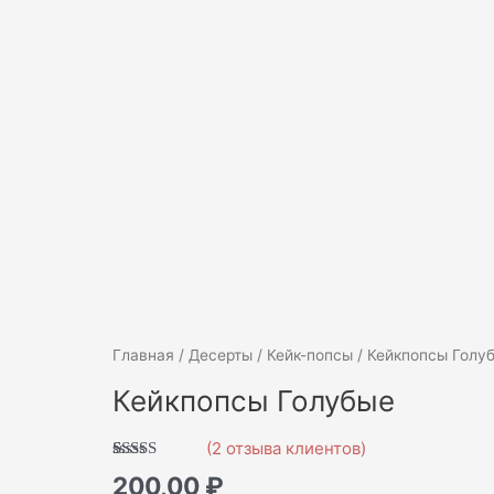
Количество
Главная
/
Десерты
/
Кейк-попсы
/ Кейкпопсы Голу
товара
Кейкпопсы Голубые
Кейкпопсы
Голубые
(
2
отзыва клиентов)
Рейтинг
2
200,00
₽
5.00
из 5 на