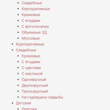
Свадебные
Корпоративные
Кремовые
С ягодами
С фотопечатью
Объемные 3Д
Муссовые
Корпоративные
Свадебные
Кремовые
С ягодами
С цветами
С мастикой
Одноярусный
Двухъярусный
Трехъярусный
На годовщину свадьбы
Детские
Девочке