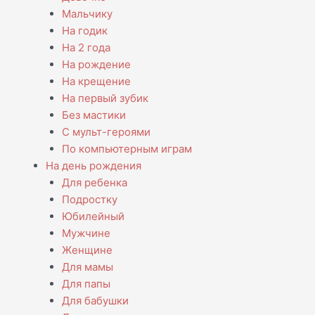
Мальчику
На годик
На 2 года
На рождение
На крещение
На первый зубик
Без мастики
С мульт-героями
По компьютерным играм
На день рождения
Для ребенка
Подростку
Юбилейный
Мужчине
Женщине
Для мамы
Для папы
Для бабушки