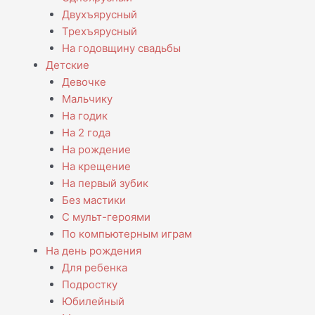
Двухъярусный
Трехъярусный
На годовщину свадьбы
Детские
Девочке
Мальчику
На годик
На 2 года
На рождение
На крещение
На первый зубик
Без мастики
С мульт-героями
По компьютерным играм
На день рождения
Для ребенка
Подростку
Юбилейный