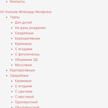
Контакты
Vk
Youtube
Whatsapp
Wordpress
Торты
Для детей
На день рождения
Свадебные
Корпоративные
Кремовые
С ягодами
С фотопечатью
Объемные 3Д
Муссовые
Корпоративные
Свадебные
Кремовые
С ягодами
С цветами
С мастикой
Одноярусный
Двухъярусный