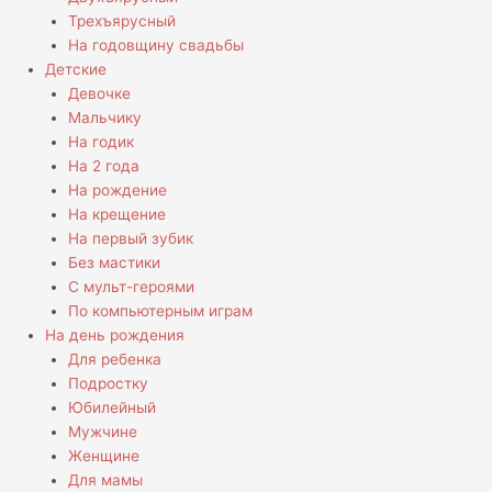
Трехъярусный
На годовщину свадьбы
Детские
Девочке
Мальчику
На годик
На 2 года
На рождение
На крещение
На первый зубик
Без мастики
С мульт-героями
По компьютерным играм
На день рождения
Для ребенка
Подростку
Юбилейный
Мужчине
Женщине
Для мамы