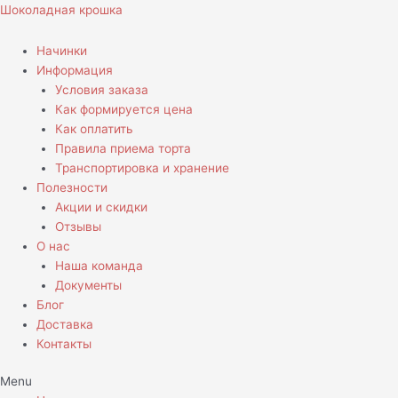
Перейти
Количество
Шоколадная крошка
к
товара
содержимому
Торт
Начинки
Двухъярусный
Информация
с
Условия заказа
лебедями
Как формируется цена
Как оплатить
Правила приема торта
Транспортировка и хранение
Полезности
Акции и скидки
Отзывы
О нас
Наша команда
Документы
Блог
Доставка
Контакты
Menu