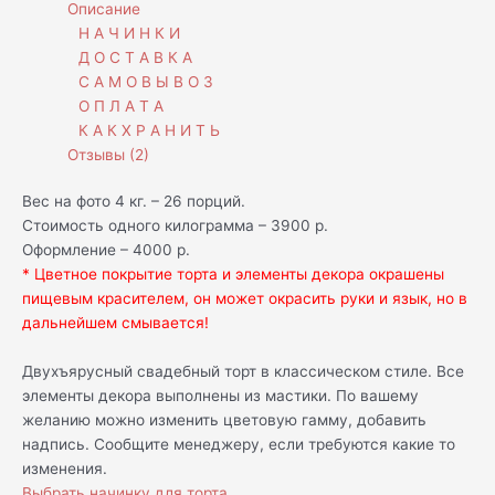
Описание
Н А Ч И Н К И
Д О С Т А В К А
С А М О В Ы В О З
О П Л А Т А
К А К Х Р А Н И Т Ь
Отзывы (2)
Вес на фото 4 кг. – 26 порций.
Стоимость одного килограмма – 3900 р.
Оформление – 4000 р.
* Цветное покрытие торта и элементы декора окрашены
пищевым красителем, он может окрасить руки и язык, но в
дальнейшем смывается!
Двухъярусный свадебный торт в классическом стиле. Все
элементы декора выполнены из мастики. По вашему
желанию можно изменить цветовую гамму, добавить
надпись. Сообщите менеджеру, если требуются какие то
изменения.
Выбрать начинку для торта.