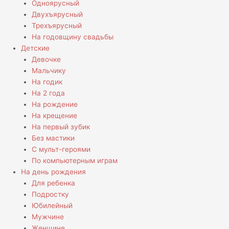
Одноярусный
Двухъярусный
Трехъярусный
На годовщину свадьбы
Детские
Девочке
Мальчику
На годик
На 2 года
На рождение
На крещение
На первый зубик
Без мастики
С мульт-героями
По компьютерным играм
На день рождения
Для ребенка
Подростку
Юбилейный
Мужчине
Женщине