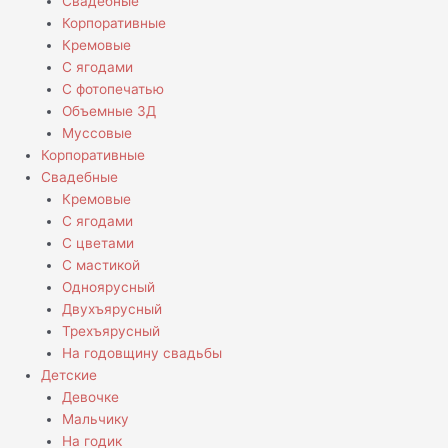
Свадебные
Корпоративные
Кремовые
С ягодами
С фотопечатью
Объемные 3Д
Муссовые
Корпоративные
Свадебные
Кремовые
С ягодами
С цветами
С мастикой
Одноярусный
Двухъярусный
Трехъярусный
На годовщину свадьбы
Детские
Девочке
Мальчику
На годик