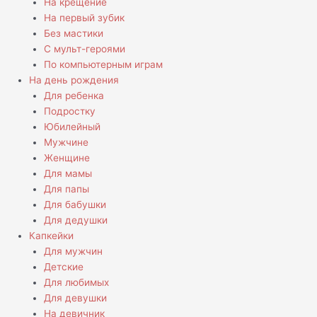
На крещение
На первый зубик
Без мастики
С мульт-героями
По компьютерным играм
На день рождения
Для ребенка
Подростку
Юбилейный
Мужчине
Женщине
Для мамы
Для папы
Для бабушки
Для дедушки
Капкейки
Для мужчин
Детские
Для любимых
Для девушки
На девичник