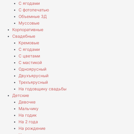
С ягодами
С фотопечатью
Объемные 3Д
Муссовые
Корпоративные
Свадебные
Кремовые
С ягодами
С цветами
С мастикой
Одноярусный
Двухъярусный
Трехъярусный
На годовщину свадьбы
Детские
Девочке
Мальчику
На годик
На 2 года
На рождение