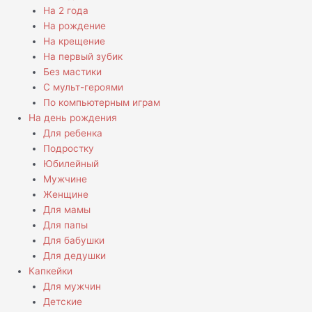
На 2 года
На рождение
На крещение
На первый зубик
Без мастики
С мульт-героями
По компьютерным играм
На день рождения
Для ребенка
Подростку
Юбилейный
Мужчине
Женщине
Для мамы
Для папы
Для бабушки
Для дедушки
Капкейки
Для мужчин
Детские