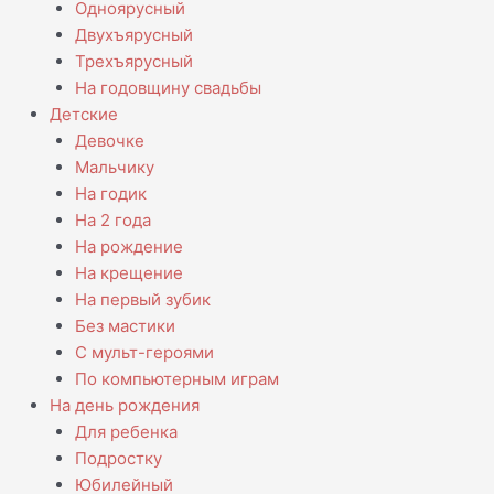
Одноярусный
Двухъярусный
Трехъярусный
На годовщину свадьбы
Детские
Девочке
Мальчику
На годик
На 2 года
На рождение
На крещение
На первый зубик
Без мастики
С мульт-героями
По компьютерным играм
На день рождения
Для ребенка
Подростку
Юбилейный