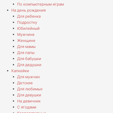
По компьютерным играм
На день рождения
Для ребенка
Подростку
Юбилейный
Мужчине
Женщине
Для мамы
Для папы
Для бабушки
Для дедушки
Капкейки
Для мужчин
Детские
Для любимых
Для девушки
На девичник
С ягодами