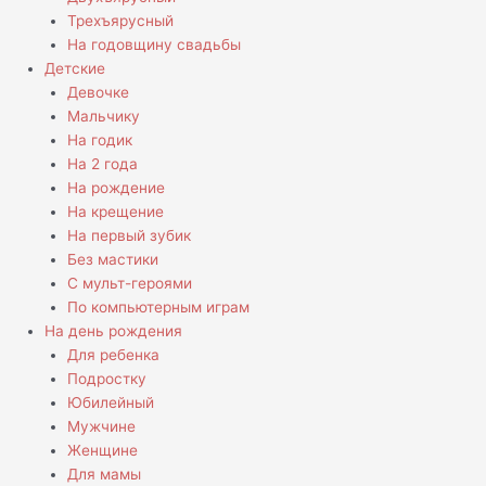
Трехъярусный
На годовщину свадьбы
Детские
Девочке
Мальчику
На годик
На 2 года
На рождение
На крещение
На первый зубик
Без мастики
С мульт-героями
По компьютерным играм
На день рождения
Для ребенка
Подростку
Юбилейный
Мужчине
Женщине
Для мамы