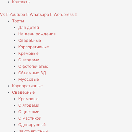
Контакты
Vk
Youtube
Whatsapp
Wordpress
Торты
Для детей
На день рождения
Свадебные
Корпоративные
Кремовые
С ягодами
С фотопечатью
Объемные 3Д
Муссовые
Корпоративные
Свадебные
Кремовые
С ягодами
С цветами
С мастикой
Одноярусный
Двухъярусный