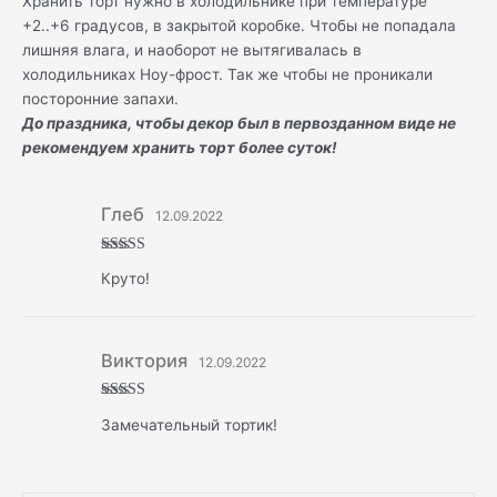
Хранить торт нужно в холодильнике при температуре
+2..+6 градусов, в закрытой коробке. Чтобы не попадала
лишняя влага, и наоборот не вытягивалась в
холодильниках Ноу-фрост. Так же чтобы не проникали
посторонние запахи.
До праздника, чтобы декор был в первозданном виде не
рекомендуем хранить торт более суток!
Глеб
12.09.2022
Оценка
5
Круто!
из 5
Виктория
12.09.2022
Оценка
5
Замечательный тортик!
из 5