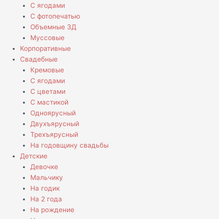
С ягодами
С фотопечатью
Объемные 3Д
Муссовые
Корпоративные
Свадебные
Кремовые
С ягодами
С цветами
С мастикой
Одноярусный
Двухъярусный
Трехъярусный
На годовщину свадьбы
Детские
Девочке
Мальчику
На годик
На 2 года
На рождение