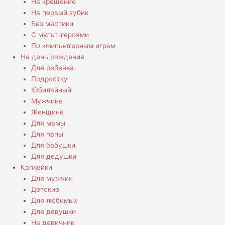
На крещение
На первый зубик
Без мастики
С мульт-героями
По компьютерным играм
На день рождения
Для ребенка
Подростку
Юбилейный
Мужчине
Женщине
Для мамы
Для папы
Для бабушки
Для дедушки
Капкейки
Для мужчин
Детские
Для любимых
Для девушки
На девичник