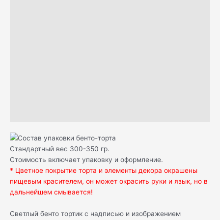
Описание
Н А Ч И Н К И
Д О С Т А В К А
С А М О В Ы В О З
О П Л А Т А
К А К Х Р А Н И Т Ь
Отзывы (2)
Стандартный вес 300-350 гр.
Стоимость включает упаковку и оформление.
* Цветное покрытие торта и элементы декора окрашены
пищевым красителем, он может окрасить руки и язык, но в
дальнейшем смывается!
Светлый бенто тортик с надписью и изображением