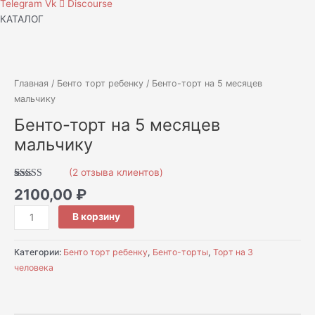
Telegram
Vk
Discourse
КАТАЛОГ
Количество
товара
Бенто-
Главная
/
Бенто торт ребенку
/ Бенто-торт на 5 месяцев
торт
мальчику
на
Бенто-торт на 5 месяцев
5
мальчику
месяцев
мальчику
(
2
отзыва клиентов)
Рейтинг
2
2100,00
₽
5.00
из 5 на
основе
опроса
В корзину
пользователей
Категории:
Бенто торт ребенку
,
Бенто-торты
,
Торт на 3
человека