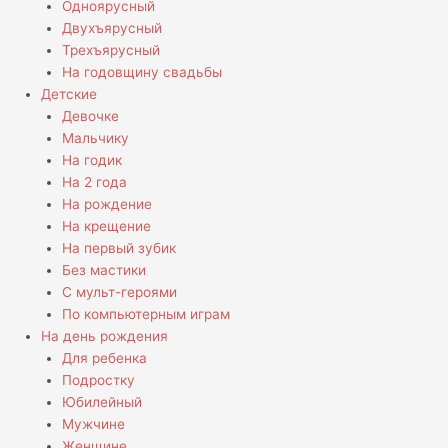
Одноярусный
Двухъярусный
Трехъярусный
На годовщину свадьбы
Детские
Девочке
Мальчику
На годик
На 2 года
На рождение
На крещение
На первый зубик
Без мастики
С мульт-героями
По компьютерным играм
На день рождения
Для ребенка
Подростку
Юбилейный
Мужчине
Женщине