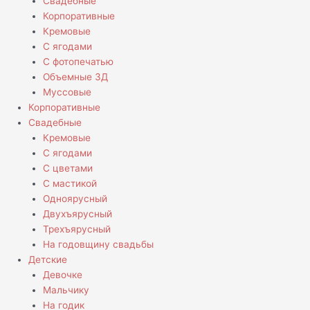
Свадебные
Корпоративные
Кремовые
С ягодами
С фотопечатью
Объемные 3Д
Муссовые
Корпоративные
Свадебные
Кремовые
С ягодами
С цветами
С мастикой
Одноярусный
Двухъярусный
Трехъярусный
На годовщину свадьбы
Детские
Девочке
Мальчику
На годик