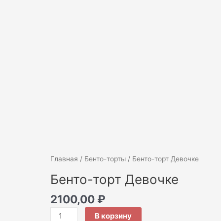
Количество
Главная
/
Бенто-торты
/ Бенто-торт Девочке
товара
Бенто-торт Девочке
Бенто-
торт
2100,00
₽
Девочке
В корзину