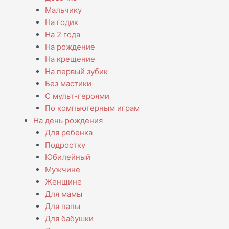
Мальчику
На годик
На 2 года
На рождение
На крещение
На первый зубик
Без мастики
С мульт-героями
По компьютерным играм
На день рождения
Для ребенка
Подростку
Юбилейный
Мужчине
Женщине
Для мамы
Для папы
Для бабушки