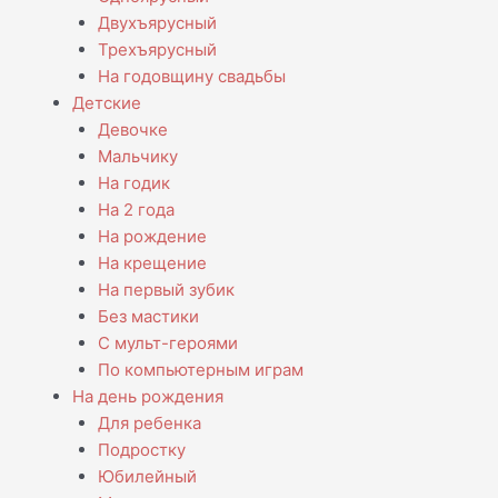
Двухъярусный
Трехъярусный
На годовщину свадьбы
Детские
Девочке
Мальчику
На годик
На 2 года
На рождение
На крещение
На первый зубик
Без мастики
С мульт-героями
По компьютерным играм
На день рождения
Для ребенка
Подростку
Юбилейный