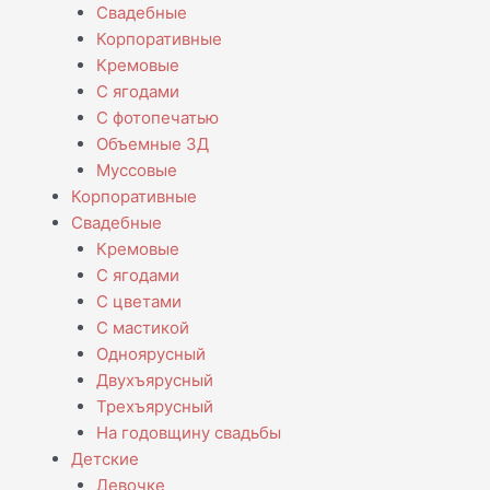
Свадебные
Корпоративные
Кремовые
С ягодами
С фотопечатью
Объемные 3Д
Муссовые
Корпоративные
Свадебные
Кремовые
С ягодами
С цветами
С мастикой
Одноярусный
Двухъярусный
Трехъярусный
На годовщину свадьбы
Детские
Девочке