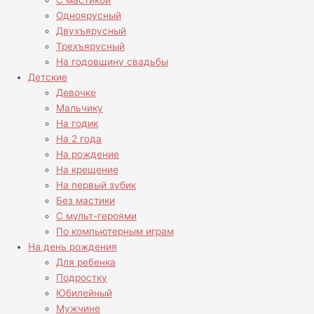
С мастикой
Одноярусный
Двухъярусный
Трехъярусный
На годовщину свадьбы
Детские
Девочке
Мальчику
На годик
На 2 года
На рождение
На крещение
На первый зубик
Без мастики
С мульт-героями
По компьютерным играм
На день рождения
Для ребенка
Подростку
Юбилейный
Мужчине