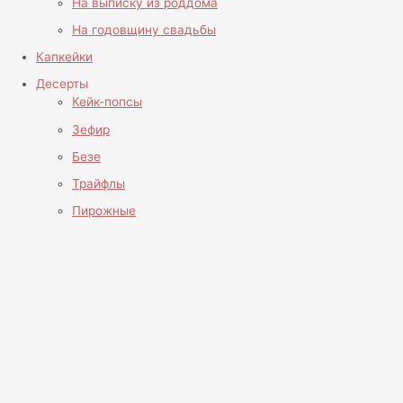
На выписку из роддома
На годовщину свадьбы
Капкейки
Десерты
Кейк-попсы
Зефир
Безе
Трайфлы
Пирожные