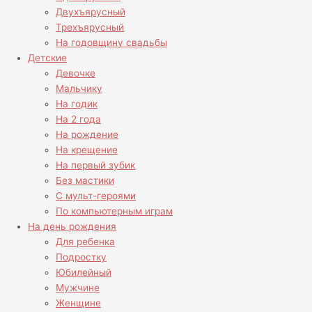
Двухъярусный
Трехъярусный
На годовщину свадьбы
Детские
Девочке
Мальчику
На годик
На 2 года
На рождение
На крещение
На первый зубик
Без мастики
С мульт-героями
По компьютерным играм
На день рождения
Для ребенка
Подростку
Юбилейный
Мужчине
Женщине