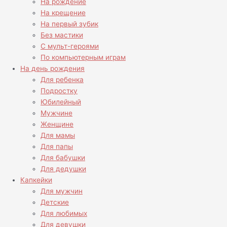
На рождение
На крещение
На первый зубик
Без мастики
С мульт-героями
По компьютерным играм
На день рождения
Для ребенка
Подростку
Юбилейный
Мужчине
Женщине
Для мамы
Для папы
Для бабушки
Для дедушки
Капкейки
Для мужчин
Детские
Для любимых
Для девушки