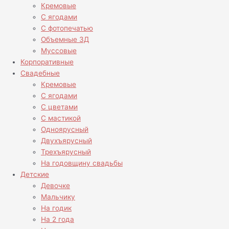
Кремовые
С ягодами
С фотопечатью
Объемные 3Д
Муссовые
Корпоративные
Свадебные
Кремовые
С ягодами
С цветами
С мастикой
Одноярусный
Двухъярусный
Трехъярусный
На годовщину свадьбы
Детские
Девочке
Мальчику
На годик
На 2 года