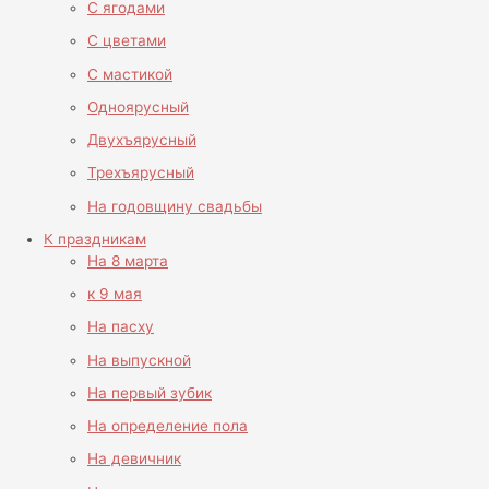
С ягодами
С цветами
С мастикой
Одноярусный
Двухъярусный
Трехъярусный
На годовщину свадьбы
К праздникам
На 8 марта
к 9 мая
На пасху
На выпускной
На первый зубик
На определение пола
На девичник