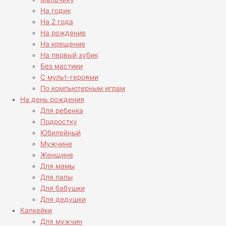
На годик
На 2 года
На рождение
На крещение
На первый зубик
Без мастики
С мульт-героями
По компьютерным играм
На день рождения
Для ребенка
Подростку
Юбилейный
Мужчине
Женщине
Для мамы
Для папы
Для бабушки
Для дедушки
Капкейки
Для мужчин