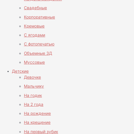
Свадебные
Корпоративные
Кремовые
С ягодами
С фотопечатью
Объемные 3Д
Муссовые
Детские
Девочке
Мальчику
На годик
На 2 года
На рождение
На крещение
На первый зубик