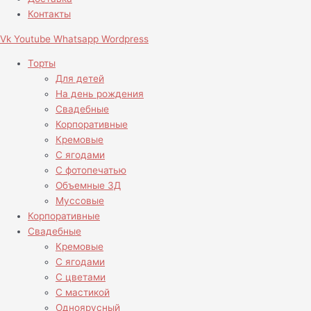
Контакты
Vk
Youtube
Whatsapp
Wordpress
Торты
Для детей
На день рождения
Свадебные
Корпоративные
Кремовые
С ягодами
С фотопечатью
Объемные 3Д
Муссовые
Корпоративные
Свадебные
Кремовые
С ягодами
С цветами
С мастикой
Одноярусный