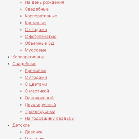
На день рождения
Свадебные
Корпоративные
Кремовые
С ягодами
С фотопечатью
Объемные 3Д
Муссовые
Корпоративные
Свадебные
Кремовые
С ягодами
С цветами
С мастикой
Одноярусный
Двухъярусный
Трехъярусный
На годовщину свадьбы
Детские
Девочке
Мальчику