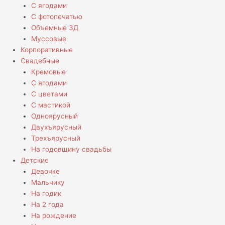
С ягодами
С фотопечатью
Объемные 3Д
Муссовые
Корпоративные
Свадебные
Кремовые
С ягодами
С цветами
С мастикой
Одноярусный
Двухъярусный
Трехъярусный
На годовщину свадьбы
Детские
Девочке
Мальчику
На годик
На 2 года
На рождение