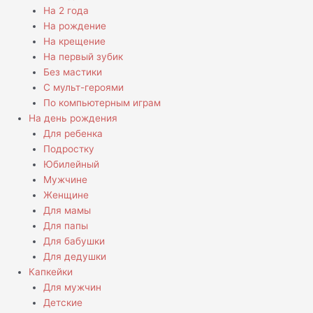
На 2 года
На рождение
На крещение
На первый зубик
Без мастики
С мульт-героями
По компьютерным играм
На день рождения
Для ребенка
Подростку
Юбилейный
Мужчине
Женщине
Для мамы
Для папы
Для бабушки
Для дедушки
Капкейки
Для мужчин
Детские