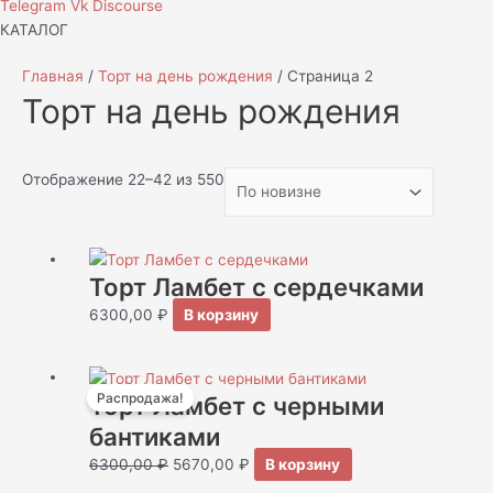
Telegram
Vk
Discourse
КАТАЛОГ
Главная
/
Торт на день рождения
/ Страница 2
Торт на день рождения
Отображение 22–42 из 550
Торт Ламбет с сердечками
6300,00
₽
В корзину
Первоначальная
Текущая
Распродажа!
Торт Ламбет с черными
цена
цена:
составляла
5670,00 ₽.
бантиками
6300,00 ₽.
6300,00
₽
5670,00
₽
В корзину