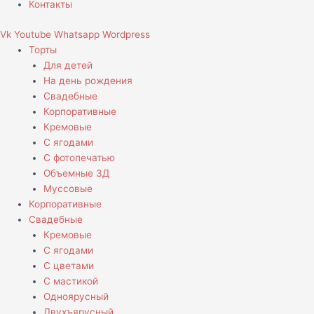
Контакты
Vk
Youtube
Whatsapp
Wordpress
Торты
Для детей
На день рождения
Свадебные
Корпоративные
Кремовые
С ягодами
С фотопечатью
Объемные 3Д
Муссовые
Корпоративные
Свадебные
Кремовые
С ягодами
С цветами
С мастикой
Одноярусный
Двухъярусный