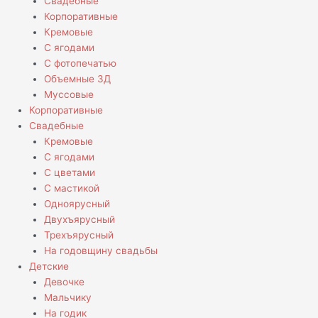
Свадебные
Корпоративные
Кремовые
С ягодами
С фотопечатью
Объемные 3Д
Муссовые
Корпоративные
Свадебные
Кремовые
С ягодами
С цветами
С мастикой
Одноярусный
Двухъярусный
Трехъярусный
На годовщину свадьбы
Детские
Девочке
Мальчику
На годик