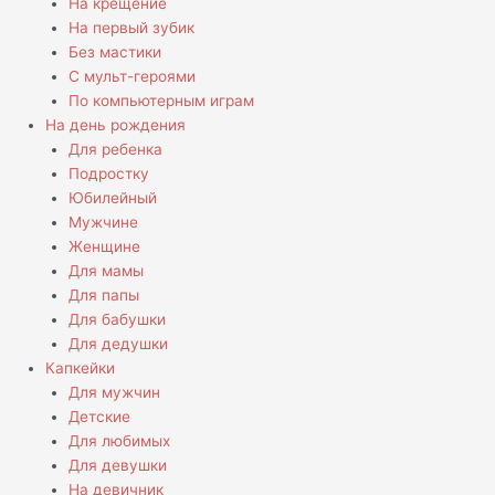
На крещение
На первый зубик
Без мастики
С мульт-героями
По компьютерным играм
На день рождения
Для ребенка
Подростку
Юбилейный
Мужчине
Женщине
Для мамы
Для папы
Для бабушки
Для дедушки
Капкейки
Для мужчин
Детские
Для любимых
Для девушки
На девичник