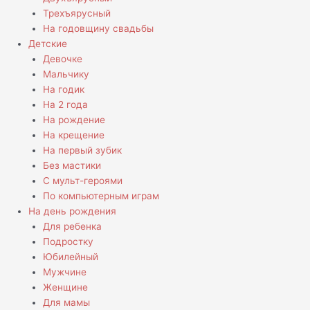
Трехъярусный
На годовщину свадьбы
Детские
Девочке
Мальчику
На годик
На 2 года
На рождение
На крещение
На первый зубик
Без мастики
С мульт-героями
По компьютерным играм
На день рождения
Для ребенка
Подростку
Юбилейный
Мужчине
Женщине
Для мамы