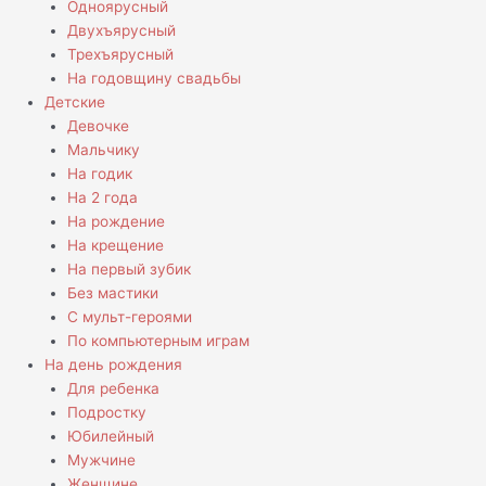
Одноярусный
Двухъярусный
Трехъярусный
На годовщину свадьбы
Детские
Девочке
Мальчику
На годик
На 2 года
На рождение
На крещение
На первый зубик
Без мастики
С мульт-героями
По компьютерным играм
На день рождения
Для ребенка
Подростку
Юбилейный
Мужчине
Женщине