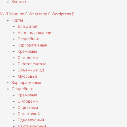
Контакты
Vk
Youtube
Whatsapp
Wordpress
Торты
Для детей
На день рождения
Свадебные
Корпоративные
Кремовые
С ягодами
С фотопечатью
Объемные 3Д
Муссовые
Корпоративные
Свадебные
Кремовые
С ягодами
С цветами
С мастикой
Одноярусный
Двухъярусный