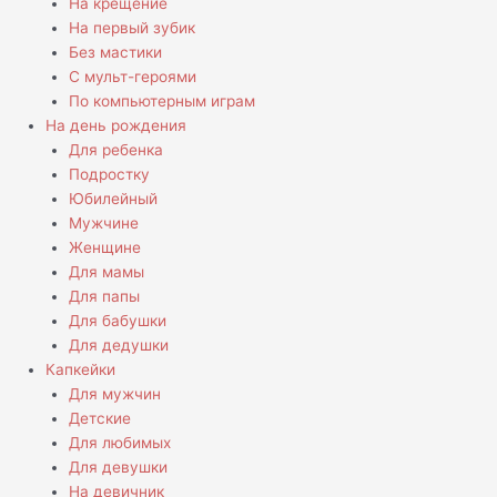
На крещение
На первый зубик
Без мастики
С мульт-героями
По компьютерным играм
На день рождения
Для ребенка
Подростку
Юбилейный
Мужчине
Женщине
Для мамы
Для папы
Для бабушки
Для дедушки
Капкейки
Для мужчин
Детские
Для любимых
Для девушки
На девичник