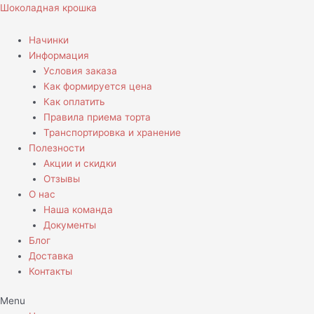
Перейти
Количество
Шоколадная крошка
к
товара
содержимому
Торт
Начинки
с
Информация
пингвинами
Условия заказа
Как формируется цена
Как оплатить
Правила приема торта
Транспортировка и хранение
Полезности
Акции и скидки
Отзывы
О нас
Наша команда
Документы
Блог
Доставка
Контакты
Menu