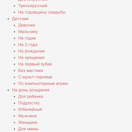
Трехъярусный
На годовщину свадьбы
Детские
Девочке
Мальчику
На годик
На 2 года
На рождение
На крещение
На первый зубик
Без мастики
С мульт-героями
По компьютерным играм
На день рождения
Для ребенка
Подростку
Юбилейный
Мужчине
Женщине
Для мамы