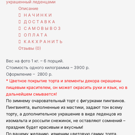
украшенный леденцами
Описание
Н А Ч И Н К И
Д О С Т А В К А
С А М О В Ы В О З
О П Л А Т А
К А К Х Р А Н И Т Ь
Отзывы (0)
Вес на фото 1 кг. – 6 порций.
Стоимость одного килограмма – 3900 р.
Оформление – 2800 р.
* Цветное покрытие торта и элементы декора окрашены
пищевым красителем, он может окрасить руки и язык, но в
дальнейшем смывается!
По зимнему очаровательный торт с фигурками пингвинов.
Пингвинята, выполненные из мастики, задают тон всему
торту, а дополнительное украшение в виде леденцов из
изомальта и россыпи снежинок, не оставляют сомнений –
праздник будет красивым и вкусным!
По вашему желанию, изменим цветовую гамму торта,