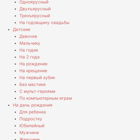
Одноярусный
Двухъярусный
Трехъярусный
На годовщину свадьбы
Детские
Девочке
Мальчику
На годик
На 2 года
На рождение
На крещение
На первый зубик
Без мастики
С мульт-героями
По компьютерным играм
На день рождения
Для ребенка
Подростку
Юбилейный
Мужчине
Женщине