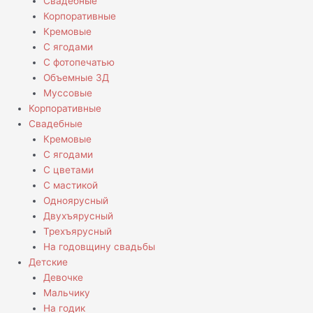
Свадебные
Корпоративные
Кремовые
С ягодами
С фотопечатью
Объемные 3Д
Муссовые
Корпоративные
Свадебные
Кремовые
С ягодами
С цветами
С мастикой
Одноярусный
Двухъярусный
Трехъярусный
На годовщину свадьбы
Детские
Девочке
Мальчику
На годик