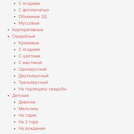
С ягодами
С фотопечатью
Объемные 3Д
Муссовые
Корпоративные
Свадебные
Кремовые
С ягодами
С цветами
С мастикой
Одноярусный
Двухъярусный
Трехъярусный
На годовщину свадьбы
Детские
Девочке
Мальчику
На годик
На 2 года
На рождение