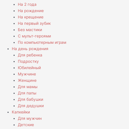
На 2 года
На рождение
На крещение
На первый зубик
Без мастики
С мульт-героями
По компьютерным играм
На день рождения
Для ребенка
Подростку
Юбилейный
Мужчине
Женщине
Для мамы
Для папы
Для бабушки
Для дедушки
Капкейки
Для мужчин
Детские