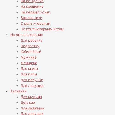
На рождение
На крещение
На первый зубик
Без мастики
С мульт-героями
По компьютерным играм
На день рождения
Для ребенка
Подростку
Юбилейный
Мужчине
Женщине
Для мамы
Для папы
Для бабушки
Для дедушки
Капкейки
Для мужчин
Детские
Для любимых
Для девушки