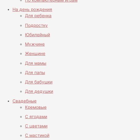
По компьютерным играм
На день рождения
Для ребенка
Подростку
Юбилейный
Мужчине
Женщине
Для мамы
Для папы
Для бабушки
Для дедушки
Свадебные
Кремовые
С ягодами
С цветами
С мастикой