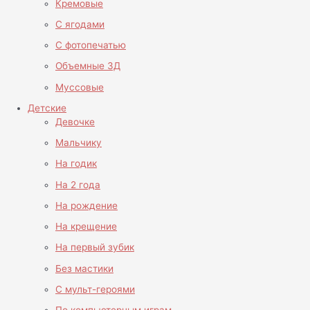
Кремовые
С ягодами
С фотопечатью
Объемные 3Д
Муссовые
Детские
Девочке
Мальчику
На годик
На 2 года
На рождение
На крещение
На первый зубик
Без мастики
С мульт-героями