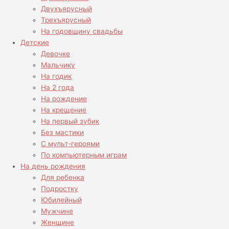
Двухъярусный
Трехъярусный
На годовщину свадьбы
Детские
Девочке
Мальчику
На годик
На 2 года
На рождение
На крещение
На первый зубик
Без мастики
С мульт-героями
По компьютерным играм
На день рождения
Для ребенка
Подростку
Юбилейный
Мужчине
Женщине