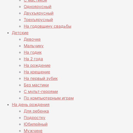
С мастикой
Одноярусный
Двухъярусный
Трехъярусный
На годовщину свадьбы
Детские
Девочке
Мальчику
На годик
На 2 года
На рождение
На крещение
На первый зубик
Без мастики
С мульт-героями
По компьютерным играм
На день рождения
Для ребенка
Подростку
Юбилейный
Мужчине