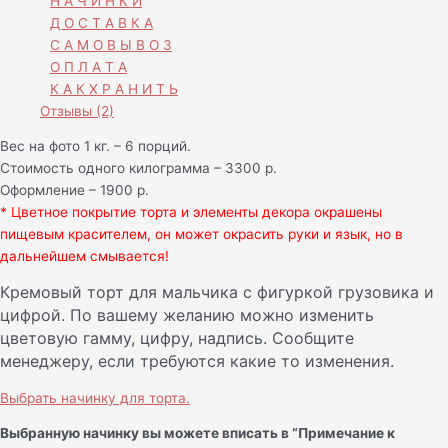
Н А Ч И Н К И
Д О С Т А В К А
С А М О В Ы В О З
О П Л А Т А
К А К Х Р А Н И Т Ь
Отзывы (2)
Вес на фото 1 кг. – 6 порций.
Стоимость одного килограмма – 3300 р.
Оформление – 1900 р.
* Цветное покрытие торта и элементы декора окрашены
пищевым красителем, он может окрасить руки и язык, но в
дальнейшем смывается!
Кремовый торт для мальчика с фигуркой грузовика и
цифрой. По вашему желанию можно изменить
цветовую гамму, цифру, надпись. Сообщите
менеджеру, если требуются какие то изменения.
Выбрать начинку для торта.
Выбранную начинку вы можете вписать в “Примечание к