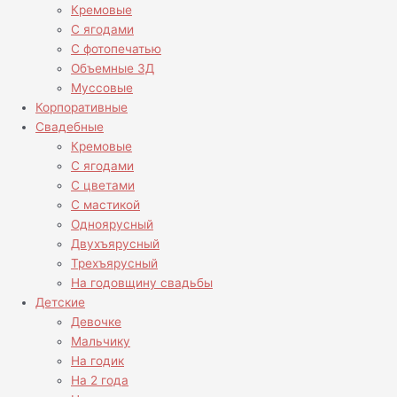
Кремовые
С ягодами
С фотопечатью
Объемные 3Д
Муссовые
Корпоративные
Свадебные
Кремовые
С ягодами
С цветами
С мастикой
Одноярусный
Двухъярусный
Трехъярусный
На годовщину свадьбы
Детские
Девочке
Мальчику
На годик
На 2 года