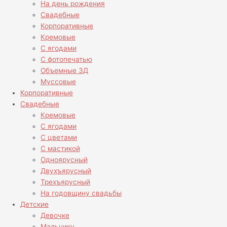
На день рождения
Свадебные
Корпоративные
Кремовые
С ягодами
С фотопечатью
Объемные 3Д
Муссовые
Корпоративные
Свадебные
Кремовые
С ягодами
С цветами
С мастикой
Одноярусный
Двухъярусный
Трехъярусный
На годовщину свадьбы
Детские
Девочке
Мальчику