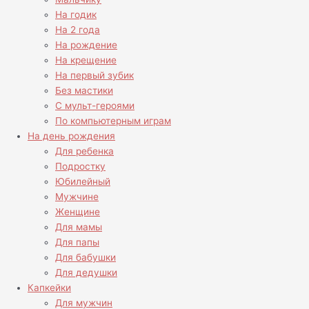
На годик
На 2 года
На рождение
На крещение
На первый зубик
Без мастики
С мульт-героями
По компьютерным играм
На день рождения
Для ребенка
Подростку
Юбилейный
Мужчине
Женщине
Для мамы
Для папы
Для бабушки
Для дедушки
Капкейки
Для мужчин