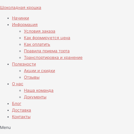
Перейти
Количество
Шоколадная крошка
к
товара
содержимому
Торт
Начинки
c
Информация
грузовичком
Условия заказа
на
Как формируется цена
3
Как оплатить
года
Правила приема торта
Транспортировка и хранение
Полезности
Акции и скидки
Отзывы
О нас
Наша команда
Документы
Блог
Доставка
Контакты
Menu