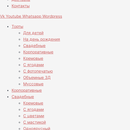
Контакты
Vk
Youtube
Whatsapp
Wordpress
Торты
Для детей
На день рождения
Свадебные
Корпоративные
Кремовые
С ягодами
С фотопечатью
Объемные 3Д
Муссовые
Корпоративные
Свадебные
Кремовые
С ягодами
С цветами
С мастикой
Одноярусный