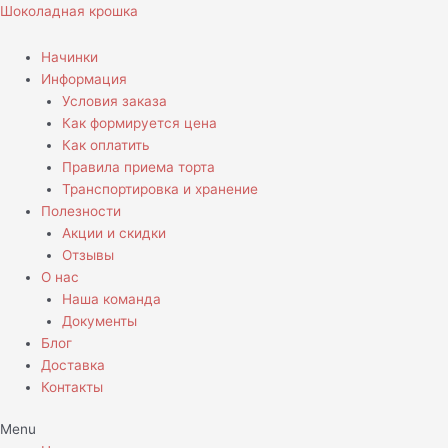
Перейти
Количество
Шоколадная крошка
к
товара
содержимому
Торт
Начинки
с
Информация
девушкой
Условия заказа
Как формируется цена
Как оплатить
Правила приема торта
Транспортировка и хранение
Полезности
Акции и скидки
Отзывы
О нас
Наша команда
Документы
Блог
Доставка
Контакты
Menu