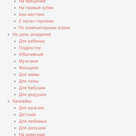
На крещение
На первый зубик
Без мастики
С мульт-героями
По компьютерным играм
На день рождения
Для ребенка
Подростку
Юбилейный
Мужчине
Женщине
Для мамы
Для папы
Для бабушки
Для дедушки
Капкейки
Для мужчин
Детские
Для любимых
Для девушки
На девичник