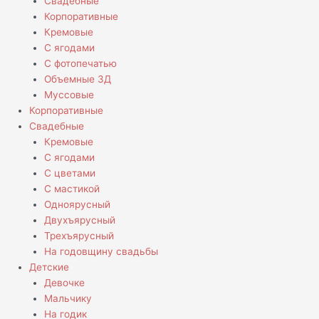
Свадебные
Корпоративные
Кремовые
С ягодами
С фотопечатью
Объемные 3Д
Муссовые
Корпоративные
Свадебные
Кремовые
С ягодами
С цветами
С мастикой
Одноярусный
Двухъярусный
Трехъярусный
На годовщину свадьбы
Детские
Девочке
Мальчику
На годик