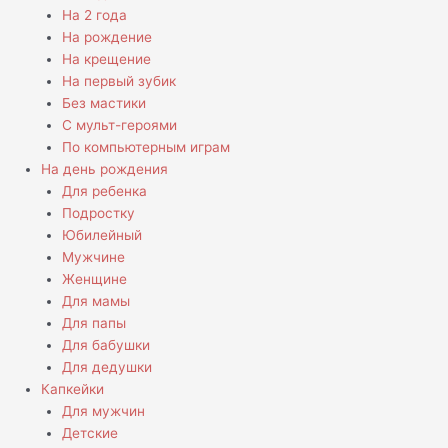
На 2 года
На рождение
На крещение
На первый зубик
Без мастики
С мульт-героями
По компьютерным играм
На день рождения
Для ребенка
Подростку
Юбилейный
Мужчине
Женщине
Для мамы
Для папы
Для бабушки
Для дедушки
Капкейки
Для мужчин
Детские