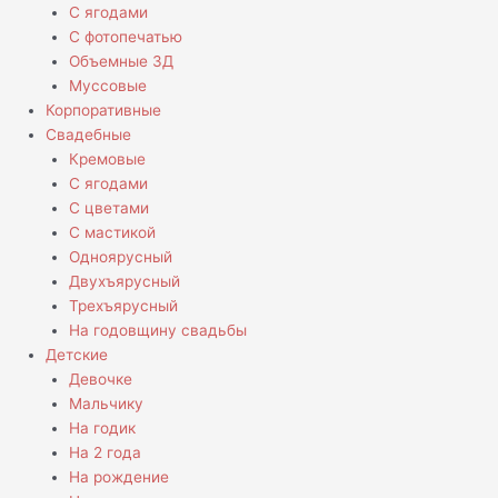
С ягодами
С фотопечатью
Объемные 3Д
Муссовые
Корпоративные
Свадебные
Кремовые
С ягодами
С цветами
С мастикой
Одноярусный
Двухъярусный
Трехъярусный
На годовщину свадьбы
Детские
Девочке
Мальчику
На годик
На 2 года
На рождение