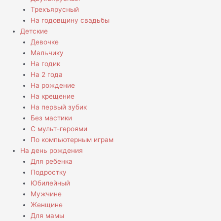
Трехъярусный
На годовщину свадьбы
Детские
Девочке
Мальчику
На годик
На 2 года
На рождение
На крещение
На первый зубик
Без мастики
С мульт-героями
По компьютерным играм
На день рождения
Для ребенка
Подростку
Юбилейный
Мужчине
Женщине
Для мамы