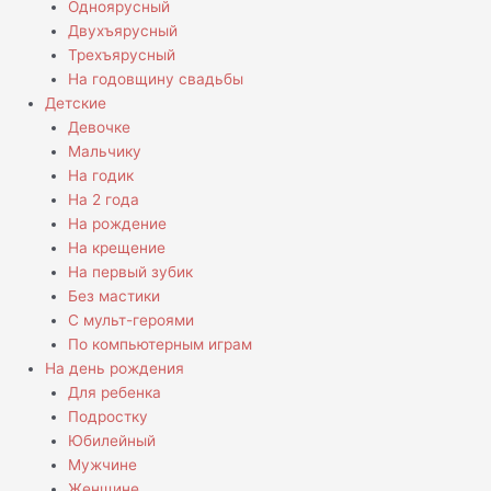
Одноярусный
Двухъярусный
Трехъярусный
На годовщину свадьбы
Детские
Девочке
Мальчику
На годик
На 2 года
На рождение
На крещение
На первый зубик
Без мастики
С мульт-героями
По компьютерным играм
На день рождения
Для ребенка
Подростку
Юбилейный
Мужчине
Женщине