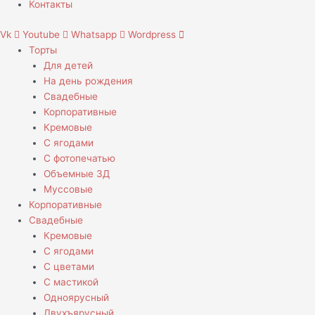
Контакты
Vk
Youtube
Whatsapp
Wordpress
Торты
Для детей
На день рождения
Свадебные
Корпоративные
Кремовые
С ягодами
С фотопечатью
Объемные 3Д
Муссовые
Корпоративные
Свадебные
Кремовые
С ягодами
С цветами
С мастикой
Одноярусный
Двухъярусный