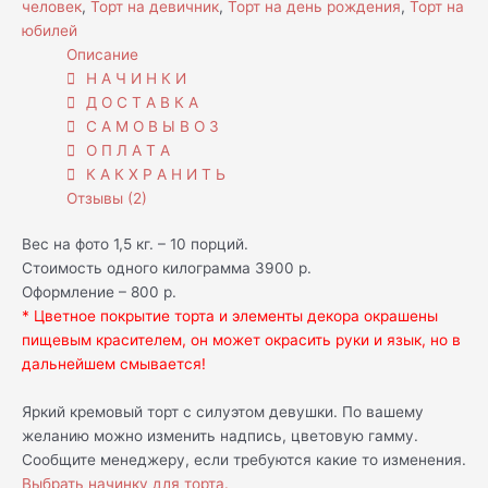
человек
,
Торт на девичник
,
Торт на день рождения
,
Торт на
юбилей
Описание
Н А Ч И Н К И
Д О С Т А В К А
С А М О В Ы В О З
О П Л А Т А
К А К Х Р А Н И Т Ь
Отзывы (2)
Вес на фото 1,5 кг. – 10 порций.
Стоимость одного килограмма 3900 р.
Оформление – 800 р.
* Цветное покрытие торта и элементы декора окрашены
пищевым красителем, он может окрасить руки и язык, но в
дальнейшем смывается!
Яркий кремовый торт с силуэтом девушки. По вашему
желанию можно изменить надпись, цветовую гамму.
Сообщите менеджеру, если требуются какие то изменения.
Выбрать начинку для торта.