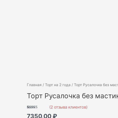
Количество
Главная
/
Торт на 2 года
/ Торт Русалочка без мас
товара
Торт Русалочка без масти
Торт
Русалочка
(
2
отзыва клиентов)
без
Рейтинг
2
7350,00
₽
мастики
5.00
из 5 на