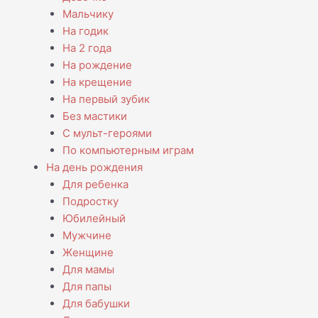
Мальчику
На годик
На 2 года
На рождение
На крещение
На первый зубик
Без мастики
С мульт-героями
По компьютерным играм
На день рождения
Для ребенка
Подростку
Юбилейный
Мужчине
Женщине
Для мамы
Для папы
Для бабушки