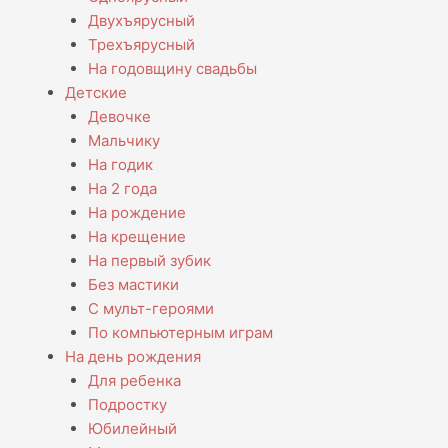
Двухъярусный
Трехъярусный
На годовщину свадьбы
Детские
Девочке
Мальчику
На годик
На 2 года
На рождение
На крещение
На первый зубик
Без мастики
С мульт-героями
По компьютерным играм
На день рождения
Для ребенка
Подростку
Юбилейный