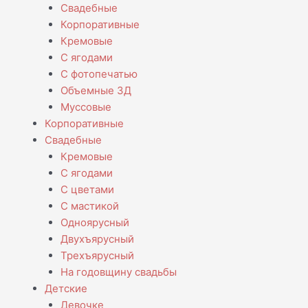
Свадебные
Корпоративные
Кремовые
С ягодами
С фотопечатью
Объемные 3Д
Муссовые
Корпоративные
Свадебные
Кремовые
С ягодами
С цветами
С мастикой
Одноярусный
Двухъярусный
Трехъярусный
На годовщину свадьбы
Детские
Девочке