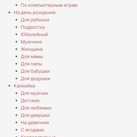
По компьютерным играм
На день рождения
Для ребенка
Подростку
Юбилейный
Мужчине
Женщине
Для мамы
Для папы
Для бабушки
Для дедушки
Капкейки
Для мужчин
Детские
Для любимых
Для девушки
На девичник
С ягодами