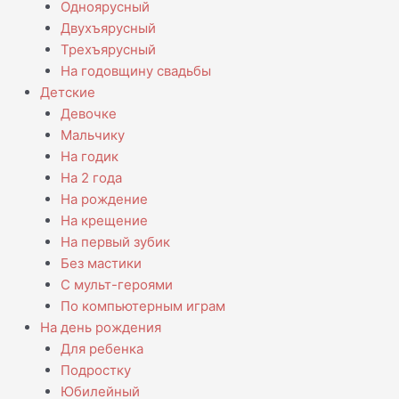
Одноярусный
Двухъярусный
Трехъярусный
На годовщину свадьбы
Детские
Девочке
Мальчику
На годик
На 2 года
На рождение
На крещение
На первый зубик
Без мастики
С мульт-героями
По компьютерным играм
На день рождения
Для ребенка
Подростку
Юбилейный