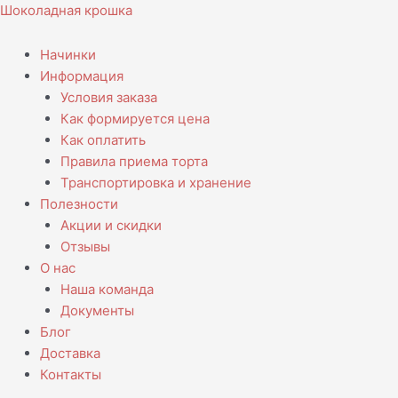
Перейти
Количество
Шоколадная крошка
к
товара
содержимому
Торт
Начинки
Рекс
Информация
Условия заказа
Как формируется цена
Как оплатить
Правила приема торта
Транспортировка и хранение
Полезности
Акции и скидки
Отзывы
О нас
Наша команда
Документы
Блог
Доставка
Контакты