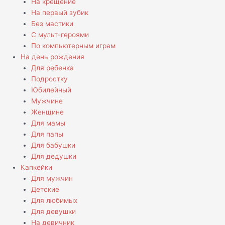
На крещение
На первый зубик
Без мастики
С мульт-героями
По компьютерным играм
На день рождения
Для ребенка
Подростку
Юбилейный
Мужчине
Женщине
Для мамы
Для папы
Для бабушки
Для дедушки
Капкейки
Для мужчин
Детские
Для любимых
Для девушки
На девичник