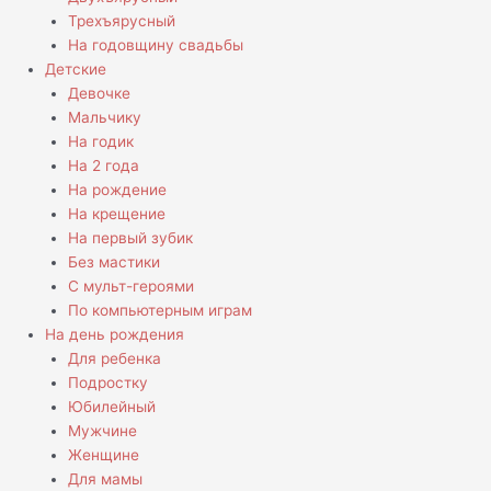
Трехъярусный
На годовщину свадьбы
Детские
Девочке
Мальчику
На годик
На 2 года
На рождение
На крещение
На первый зубик
Без мастики
С мульт-героями
По компьютерным играм
На день рождения
Для ребенка
Подростку
Юбилейный
Мужчине
Женщине
Для мамы