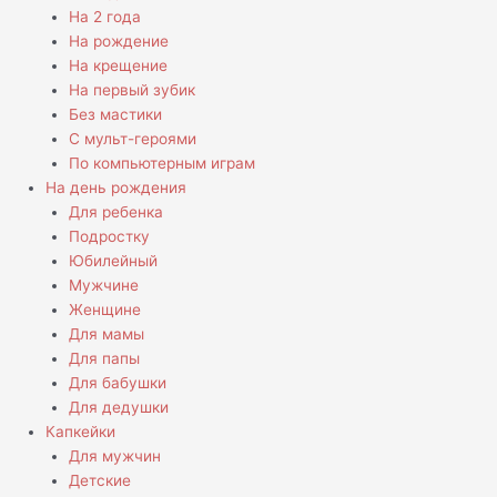
На 2 года
На рождение
На крещение
На первый зубик
Без мастики
С мульт-героями
По компьютерным играм
На день рождения
Для ребенка
Подростку
Юбилейный
Мужчине
Женщине
Для мамы
Для папы
Для бабушки
Для дедушки
Капкейки
Для мужчин
Детские