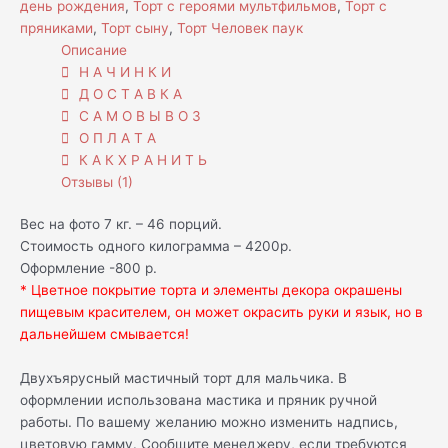
день рождения
,
Торт с героями мультфильмов
,
Торт с
пряниками
,
Торт сыну
,
Торт Человек паук
Описание
Н А Ч И Н К И
Д О С Т А В К А
С А М О В Ы В О З
О П Л А Т А
К А К Х Р А Н И Т Ь
Отзывы (1)
Вес на фото 7 кг. – 46 порций.
Стоимость одного килограмма – 4200р.
Оформление -800 р.
* Цветное покрытие торта и элементы декора окрашены
пищевым красителем, он может окрасить руки и язык, но в
дальнейшем смывается!
Двухъярусный мастичный торт для мальчика. В
оформлении использована мастика и пряник ручной
работы. По вашему желанию можно изменить надпись,
цветовую гамму. Сообщите менеджеру, если требуются