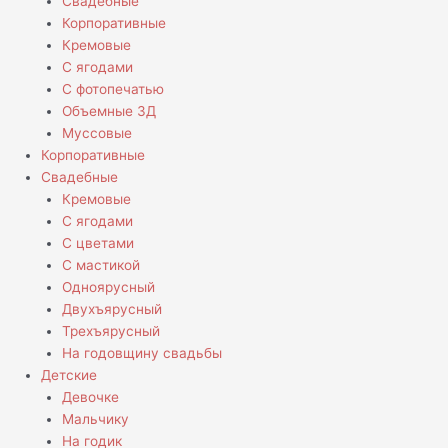
Свадебные
Корпоративные
Кремовые
С ягодами
С фотопечатью
Объемные 3Д
Муссовые
Корпоративные
Свадебные
Кремовые
С ягодами
С цветами
С мастикой
Одноярусный
Двухъярусный
Трехъярусный
На годовщину свадьбы
Детские
Девочке
Мальчику
На годик