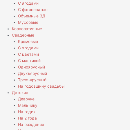
С ягодами
С фотопечатью
Объемные 3Д
Муссовые
Корпоративные
Свадебные
Кремовые
С ягодами
С цветами
С мастикой
Одноярусный
Двухъярусный
Трехъярусный
На годовщину свадьбы
Детские
Девочке
Мальчику
На годик
На 2 года
На рождение