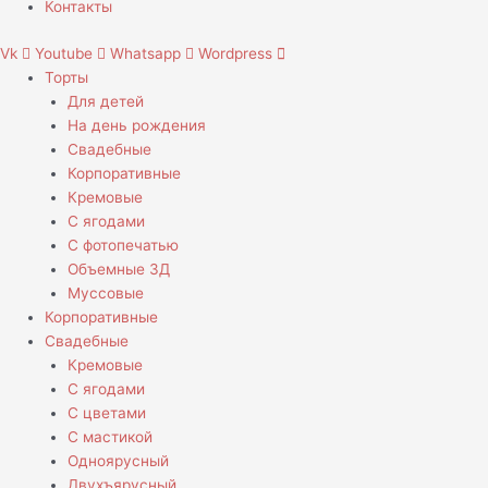
Контакты
Vk
Youtube
Whatsapp
Wordpress
Торты
Для детей
На день рождения
Свадебные
Корпоративные
Кремовые
С ягодами
С фотопечатью
Объемные 3Д
Муссовые
Корпоративные
Свадебные
Кремовые
С ягодами
С цветами
С мастикой
Одноярусный
Двухъярусный