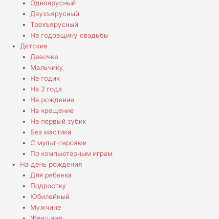
Одноярусный
Двухъярусный
Трехъярусный
На годовщину свадьбы
Детские
Девочке
Мальчику
На годик
На 2 года
На рождение
На крещение
На первый зубик
Без мастики
С мульт-героями
По компьютерным играм
На день рождения
Для ребенка
Подростку
Юбилейный
Мужчине
Женщине