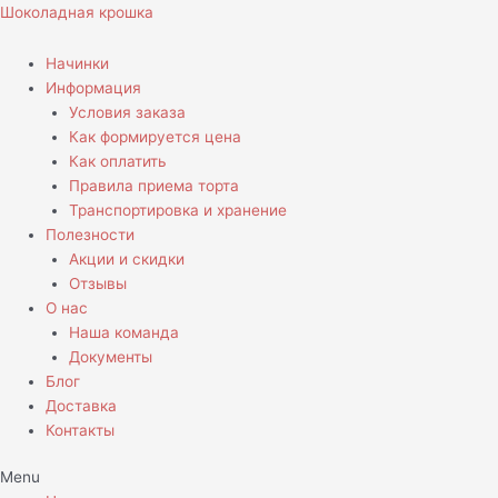
Перейти
Количество
Шоколадная крошка
к
товара
содержимому
Торт
Начинки
Паучок
Информация
Условия заказа
Как формируется цена
Как оплатить
Правила приема торта
Транспортировка и хранение
Полезности
Акции и скидки
Отзывы
О нас
Наша команда
Документы
Блог
Доставка
Контакты
Menu