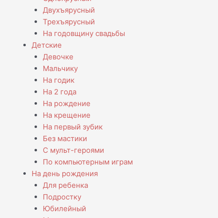
Двухъярусный
Трехъярусный
На годовщину свадьбы
Детские
Девочке
Мальчику
На годик
На 2 года
На рождение
На крещение
На первый зубик
Без мастики
С мульт-героями
По компьютерным играм
На день рождения
Для ребенка
Подростку
Юбилейный