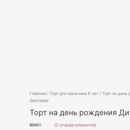
Количество
Главная
/
Торт для мальчика 6 лет
/ Торт на день
товара
Динозавр
Торт
Торт на день рождения Д
на
день
(
2
отзыва клиентов)
рождения