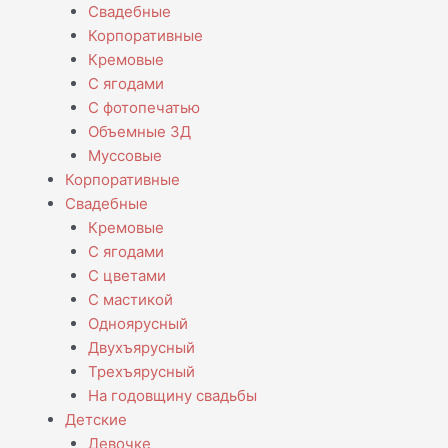
Свадебные
Корпоративные
Кремовые
С ягодами
С фотопечатью
Объемные 3Д
Муссовые
Корпоративные
Свадебные
Кремовые
С ягодами
С цветами
С мастикой
Одноярусный
Двухъярусный
Трехъярусный
На годовщину свадьбы
Детские
Девочке