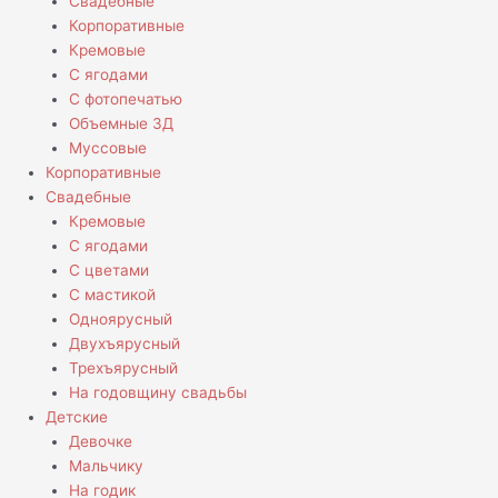
Свадебные
Корпоративные
Кремовые
С ягодами
С фотопечатью
Объемные 3Д
Муссовые
Корпоративные
Свадебные
Кремовые
С ягодами
С цветами
С мастикой
Одноярусный
Двухъярусный
Трехъярусный
На годовщину свадьбы
Детские
Девочке
Мальчику
На годик