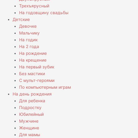
Трехъярусный
На годовщину свадьбы
Детские
Девочке
Мальчику
На годик
На 2 года
На рождение
На крещение
На первый зубик
Без мастики
С мульт-героями
По компьютерным играм
На день рождения
Для ребенка
Подростку
Юбилейный
Мужчине
Женщине
Для мамы