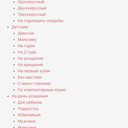
Одноярусный
Двухъярусный
Трехъярусный
На годовщину свадьбы
Детские
Девочке
Мальчику
На годик
На 2 года
На рождение
На крещение
На первый зубик
Без мастики
С мульт-героями
По компьютерным играм
На день рождения
Для ребенка
Подростку
Юбилейный
Мужчине
Женщине