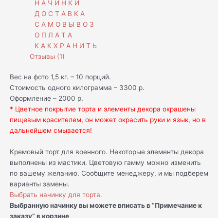
Н А Ч И Н К И
Д О С Т А В К А
С А М О В Ы В О З
О П Л А Т А
К А К Х Р А Н И Т Ь
Отзывы (1)
Вес на фото 1,5 кг. – 10 порций.
Стоимость одного килограмма – 3300 р.
Оформление – 2000 р.
* Цветное покрытие торта и элементы декора окрашены
пищевым красителем, он может окрасить руки и язык, но в
дальнейшем смывается!
Кремовый торт для военного. Некоторые элементы декора
выполнены из мастики. Цветовую гамму можно изменить
по вашему желанию. Сообщите менеджеру, и мы подберем
варианты замены.
Выбрать начинку для торта.
Выбранную начинку вы можете вписать в “Примечание к
заказу” в корзине