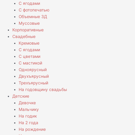
С ягодами
С фотопечатью
Объемные 3Д
Муссовые
Корпоративные
Свадебные
Кремовые
С ягодами
С цветами
С мастикой
Одноярусный
Двухъярусный
Трехъярусный
На годовщину свадьбы
Детские
Девочке
Мальчику
На годик
На 2 года
На рождение