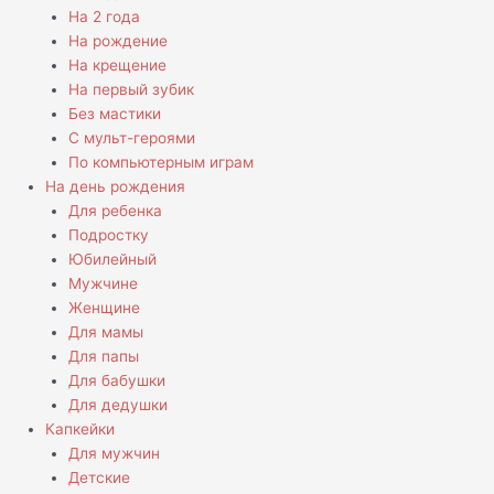
На 2 года
На рождение
На крещение
На первый зубик
Без мастики
С мульт-героями
По компьютерным играм
На день рождения
Для ребенка
Подростку
Юбилейный
Мужчине
Женщине
Для мамы
Для папы
Для бабушки
Для дедушки
Капкейки
Для мужчин
Детские