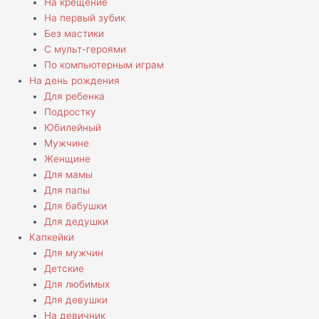
На крещение
На первый зубик
Без мастики
С мульт-героями
По компьютерным играм
На день рождения
Для ребенка
Подростку
Юбилейный
Мужчине
Женщине
Для мамы
Для папы
Для бабушки
Для дедушки
Капкейки
Для мужчин
Детские
Для любимых
Для девушки
На девичник