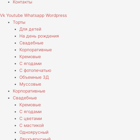
Контакты
Vk
Youtube
Whatsapp
Wordpress
Торты
Для детей
На день рождения
Свадебные
Корпоративные
Кремовые
С ягодами
С фотопечатью
Объемные 3Д
Муссовые
Корпоративные
Свадебные
Кремовые
С ягодами
С цветами
С мастикой
Одноярусный
Двухъярусный