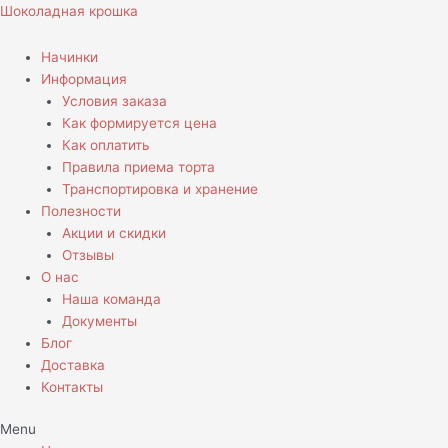
Перейти
Количество
Шоколадная крошка
к
товара
содержимому
Торт
Начинки
Лейтенанту
Информация
Условия заказа
Как формируется цена
Как оплатить
Правила приема торта
Транспортировка и хранение
Полезности
Акции и скидки
Отзывы
О нас
Наша команда
Документы
Блог
Доставка
Контакты
Menu