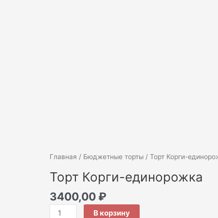
Количество
Главная
/
Бюджетные торты
/ Торт Корги-единоро
товара
Торт Корги-единорожка
Торт
Корги-
3400,00
₽
единорожка
В корзину