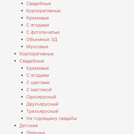
Свадебные
Корпоративные
Кремовые
С ягодами
С фотопечатью
Объемные 3Д
Муссовые
Корпоративные
Свадебные
Кремовые
С ягодами
С цветами
С мастикой
Одноярусный
Двухъярусный
Трехъярусный
На годовщину свадьбы
Детские
Девочке