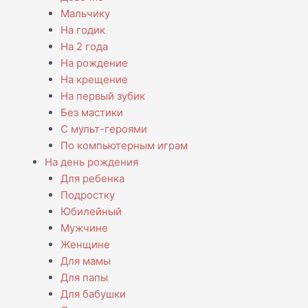
Мальчику
На годик
На 2 года
На рождение
На крещение
На первый зубик
Без мастики
С мульт-героями
По компьютерным играм
На день рождения
Для ребенка
Подростку
Юбилейный
Мужчине
Женщине
Для мамы
Для папы
Для бабушки