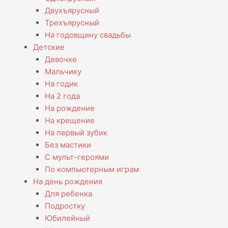
Двухъярусный
Трехъярусный
На годовщину свадьбы
Детские
Девочке
Мальчику
На годик
На 2 года
На рождение
На крещение
На первый зубик
Без мастики
С мульт-героями
По компьютерным играм
На день рождения
Для ребенка
Подростку
Юбилейный