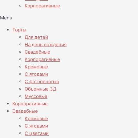
Корпоративные
Menu
Торты
Для детей
На день рождения
Свадебные
Корпоративные
Кремовые
С ягодами
С фотопечатью
Объемные 3Д
Муссовые
Корпоративные
Свадебные
Кремовые
С ягодами
С цветами