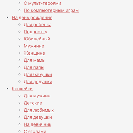
С мульт-героями
По компьютерным играм
На день рождения
Для ребенка
Подростку
Юбилейный
Мужчине
Женщине
Для мамы
Для папы
Для бабушки
Для дедушки
Капкейки
Для мужчин
Детские
Для любимых
Для девушки
На девичник
С ягодами