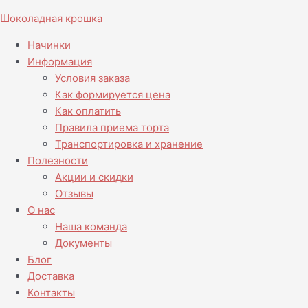
Перейти
Количество
Шоколадная крошка
к
товара
содержимому
Торт
Начинки
Дядюшка
Информация
Скрудж
Условия заказа
Как формируется цена
Как оплатить
Правила приема торта
Транспортировка и хранение
Полезности
Акции и скидки
Отзывы
О нас
Наша команда
Документы
Блог
Доставка
Контакты