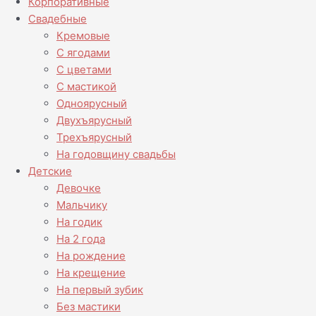
Корпоративные
Свадебные
Кремовые
С ягодами
С цветами
С мастикой
Одноярусный
Двухъярусный
Трехъярусный
На годовщину свадьбы
Детские
Девочке
Мальчику
На годик
На 2 года
На рождение
На крещение
На первый зубик
Без мастики