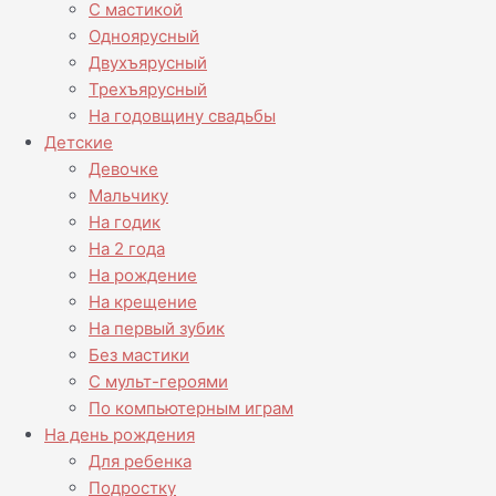
С мастикой
Одноярусный
Двухъярусный
Трехъярусный
На годовщину свадьбы
Детские
Девочке
Мальчику
На годик
На 2 года
На рождение
На крещение
На первый зубик
Без мастики
С мульт-героями
По компьютерным играм
На день рождения
Для ребенка
Подростку