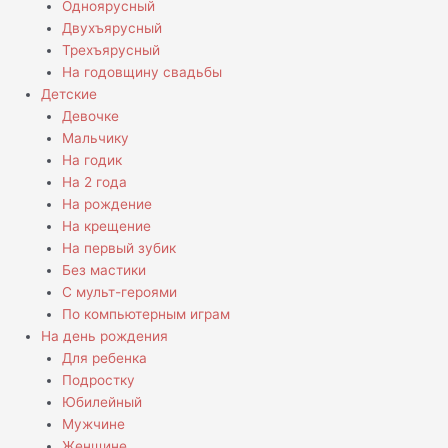
Одноярусный
Двухъярусный
Трехъярусный
На годовщину свадьбы
Детские
Девочке
Мальчику
На годик
На 2 года
На рождение
На крещение
На первый зубик
Без мастики
С мульт-героями
По компьютерным играм
На день рождения
Для ребенка
Подростку
Юбилейный
Мужчине
Женщине