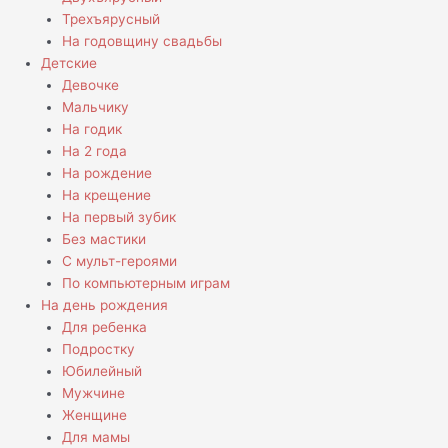
Трехъярусный
На годовщину свадьбы
Детские
Девочке
Мальчику
На годик
На 2 года
На рождение
На крещение
На первый зубик
Без мастики
С мульт-героями
По компьютерным играм
На день рождения
Для ребенка
Подростку
Юбилейный
Мужчине
Женщине
Для мамы