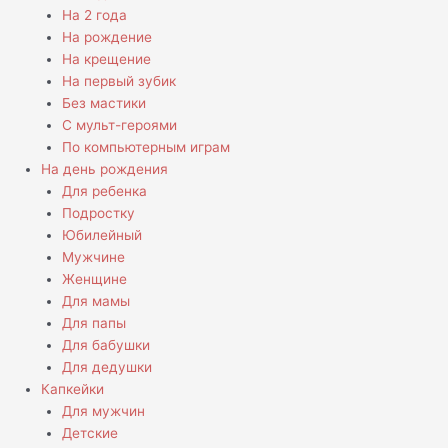
На 2 года
На рождение
На крещение
На первый зубик
Без мастики
С мульт-героями
По компьютерным играм
На день рождения
Для ребенка
Подростку
Юбилейный
Мужчине
Женщине
Для мамы
Для папы
Для бабушки
Для дедушки
Капкейки
Для мужчин
Детские