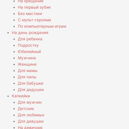
На крещение
На первый зубик
Без мастики
С мульт-героями
По компьютерным играм
На день рождения
Для ребенка
Подростку
Юбилейный
Мужчине
Женщине
Для мамы
Для папы
Для бабушки
Для дедушки
Капкейки
Для мужчин
Детские
Для любимых
Для девушки
На девичник