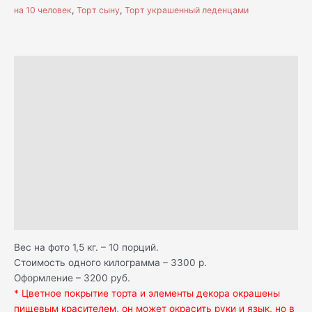
на 10 человек
,
Торт сыну
,
Торт украшенный леденцами
Описание
Н А Ч И Н К И
Д О С Т А В К А
С А М О В Ы В О З
О П Л А Т А
К А К Х Р А Н И Т Ь
Отзывы (2)
Вес на фото 1,5 кг. – 10 порций.
Стоимость одного килограмма – 3300 р.
Оформление – 3200 руб.
* Цветное покрытие торта и элементы декора окрашены
пищевым красителем, он может окрасить руки и язык, но в