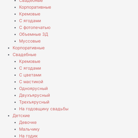
Свадебные
Корпоративные
Кремовые
С ягодами
С фотопечатью
Объемные 3Д
Муссовые
Корпоративные
Свадебные
Кремовые
С ягодами
С цветами
С мастикой
Одноярусный
Двухъярусный
Трехъярусный
На годовщину свадьбы
Детские
Девочке
Мальчику
На годик