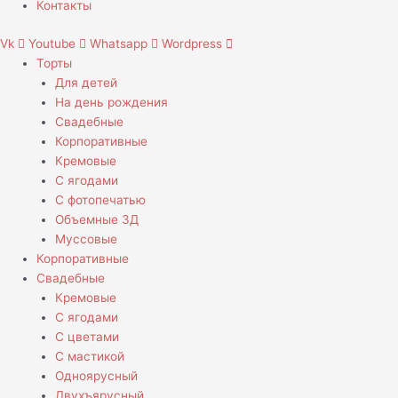
Контакты
Vk
Youtube
Whatsapp
Wordpress
Торты
Для детей
На день рождения
Свадебные
Корпоративные
Кремовые
С ягодами
С фотопечатью
Объемные 3Д
Муссовые
Корпоративные
Свадебные
Кремовые
С ягодами
С цветами
С мастикой
Одноярусный
Двухъярусный