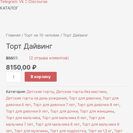
Telegram
Vk
Discourse
КАТАЛОГ
Количество
товара
Торт
Главная
/
Торт на 10 человек
/ Торт Дайвинг
Дайвинг
Торт Дайвинг
(
2
отзыва клиентов)
Рейтинг
2
8150,00
₽
5.00
из 5 на
основе
опроса
В корзину
пользователей
Категория:
Детские торты
,
Детские торты без мастики
,
Детские торты на день рождения
,
Торт для девочки
,
Торт для
девочки 6 лет
,
Торт для девочки 7 лет
,
Торт для девочки 8 лет
,
Торт для девочки 9 лет
,
Торт для дочки
,
Торт для женщины
,
Торт для мальчика
,
Торт для мальчика 6 лет
,
Торт для
мальчика 7 лет
,
Торт для мальчика 8 лет
,
Торт для мальчика 9
лет
,
Торт для мужчины
,
Торт для подростка
,
Торт на 1,5 кг
,
Торт