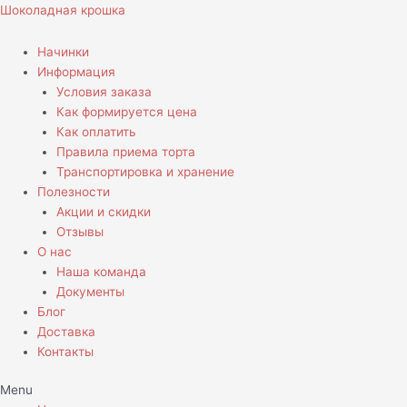
Перейти
Количество
Шоколадная крошка
к
товара
содержимому
Торт
Начинки
Свадебный
Информация
в
Условия заказа
морском
Как формируется цена
стиле
Как оплатить
Правила приема торта
Транспортировка и хранение
Полезности
Акции и скидки
Отзывы
О нас
Наша команда
Документы
Блог
Доставка
Контакты
Menu