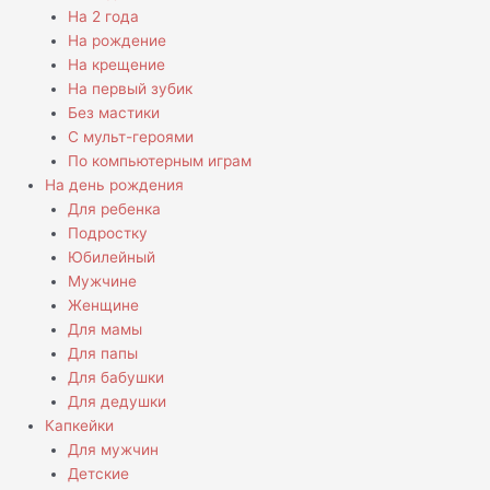
На 2 года
На рождение
На крещение
На первый зубик
Без мастики
С мульт-героями
По компьютерным играм
На день рождения
Для ребенка
Подростку
Юбилейный
Мужчине
Женщине
Для мамы
Для папы
Для бабушки
Для дедушки
Капкейки
Для мужчин
Детские