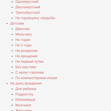
Одноярусный
Двухъярусный
Трехъярусный
На годовщину свадьбы
Детские
Девочке
Мальчику
На годик
На 2 года
На рождение
На крещение
На первый зубик
Без мастики
С мульт-героями
По компьютерным играм
На день рождения
Для ребенка
Подростку
Юбилейный
Мужчине
Женщине