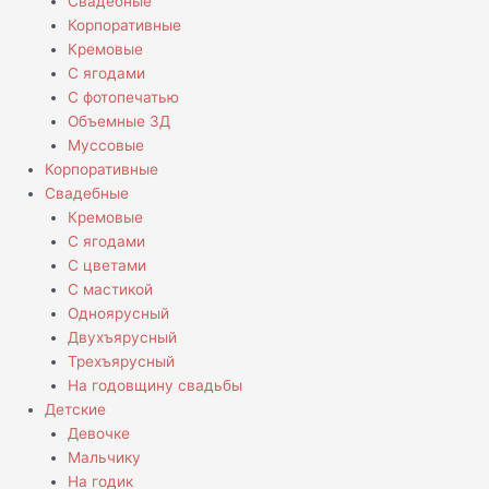
Свадебные
Корпоративные
Кремовые
С ягодами
С фотопечатью
Объемные 3Д
Муссовые
Корпоративные
Свадебные
Кремовые
С ягодами
С цветами
С мастикой
Одноярусный
Двухъярусный
Трехъярусный
На годовщину свадьбы
Детские
Девочке
Мальчику
На годик