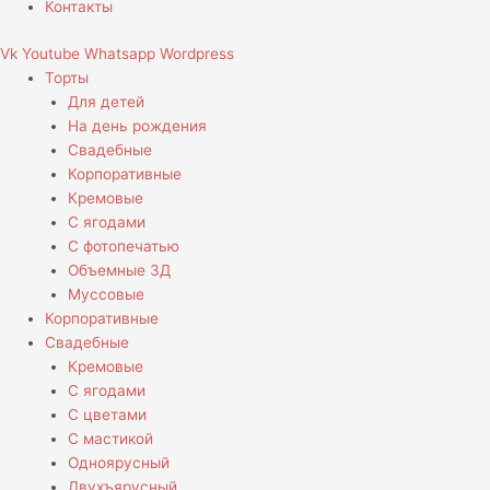
Контакты
Vk
Youtube
Whatsapp
Wordpress
Торты
Для детей
На день рождения
Свадебные
Корпоративные
Кремовые
С ягодами
С фотопечатью
Объемные 3Д
Муссовые
Корпоративные
Свадебные
Кремовые
С ягодами
С цветами
С мастикой
Одноярусный
Двухъярусный