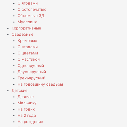
С ягодами
С фотопечатью
Объемные 3Д
Муссовые
Корпоративные
Свадебные
Кремовые
С ягодами
С цветами
С мастикой
Одноярусный
Двухъярусный
Трехъярусный
На годовщину свадьбы
Детские
Девочке
Мальчику
На годик
На 2 года
На рождение