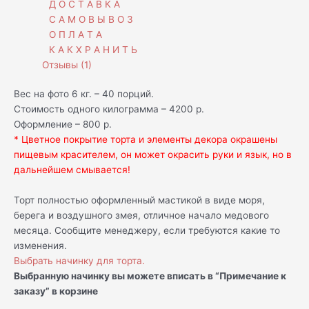
Д О С Т А В К А
С А М О В Ы В О З
О П Л А Т А
К А К Х Р А Н И Т Ь
Отзывы (1)
Вес на фото 6 кг. – 40 порций.
Стоимость одного килограмма – 4200 р.
Оформление – 800 р.
* Цветное покрытие торта и элементы декора окрашены
пищевым красителем, он может окрасить руки и язык, но в
дальнейшем смывается!
Торт полностью оформленный мастикой в виде моря,
берега и воздушного змея, отличное начало медового
месяца. Сообщите менеджеру, если требуются какие то
изменения.
Выбрать начинку для торта.
Выбранную начинку вы можете вписать в “Примечание к
заказу” в корзине