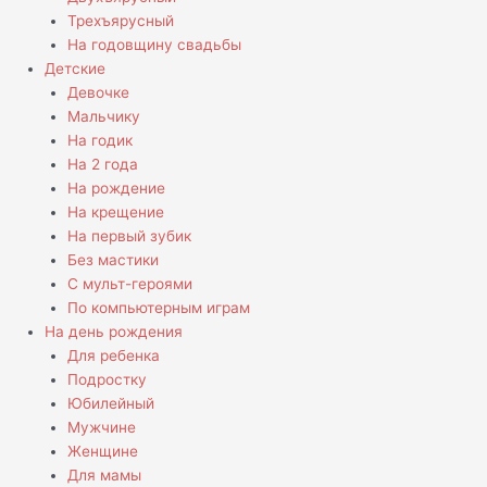
Трехъярусный
На годовщину свадьбы
Детские
Девочке
Мальчику
На годик
На 2 года
На рождение
На крещение
На первый зубик
Без мастики
С мульт-героями
По компьютерным играм
На день рождения
Для ребенка
Подростку
Юбилейный
Мужчине
Женщине
Для мамы