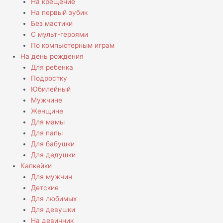
На крещение
На первый зубик
Без мастики
С мульт-героями
По компьютерным играм
На день рождения
Для ребенка
Подростку
Юбилейный
Мужчине
Женщине
Для мамы
Для папы
Для бабушки
Для дедушки
Капкейки
Для мужчин
Детские
Для любимых
Для девушки
На девичник