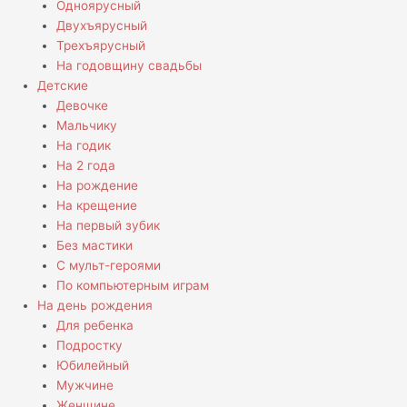
Одноярусный
Двухъярусный
Трехъярусный
На годовщину свадьбы
Детские
Девочке
Мальчику
На годик
На 2 года
На рождение
На крещение
На первый зубик
Без мастики
С мульт-героями
По компьютерным играм
На день рождения
Для ребенка
Подростку
Юбилейный
Мужчине
Женщине