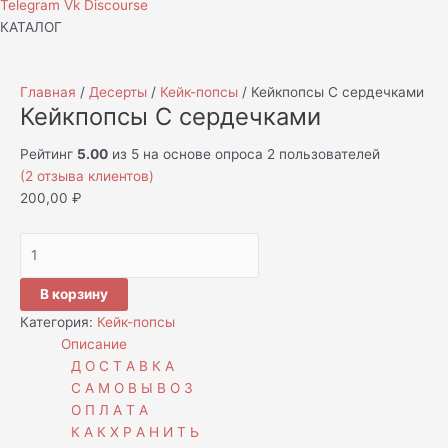
Telegram
Vk
Discourse
КАТАЛОГ
Главная
/
Десерты
/
Кейк-попсы
/ Кейкпопсы С сердечками
Кейкпопсы С сердечками
Рейтинг
5.00
из 5 на основе опроса
2
пользователей
(
2
отзыва клиентов)
200,00
₽
В корзину
Категория:
Кейк-попсы
Описание
Д О С Т А В К А
С А М О В Ы В О З
О П Л А Т А
К А К Х Р А Н И Т Ь