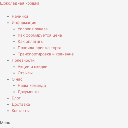
Перейти
Количество
Шоколадная крошка
к
товара
содержимому
Кейкпопсы
Начинки
С
Информация
сердечками
Условия заказа
Как формируется цена
Как оплатить
Правила приема торта
Транспортировка и хранение
Полезности
Акции и скидки
Отзывы
О нас
Наша команда
Документы
Блог
Доставка
Контакты
Menu