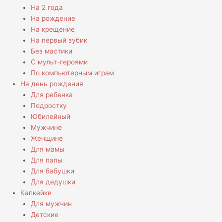
На 2 года
На рождение
На крещение
На первый зубик
Без мастики
С мульт-героями
По компьютерным играм
На день рождения
Для ребенка
Подростку
Юбилейный
Мужчине
Женщине
Для мамы
Для папы
Для бабушки
Для дедушки
Капкейки
Для мужчин
Детские