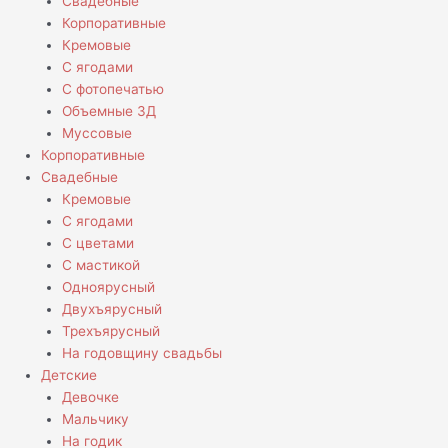
Свадебные
Корпоративные
Кремовые
С ягодами
С фотопечатью
Объемные 3Д
Муссовые
Корпоративные
Свадебные
Кремовые
С ягодами
С цветами
С мастикой
Одноярусный
Двухъярусный
Трехъярусный
На годовщину свадьбы
Детские
Девочке
Мальчику
На годик