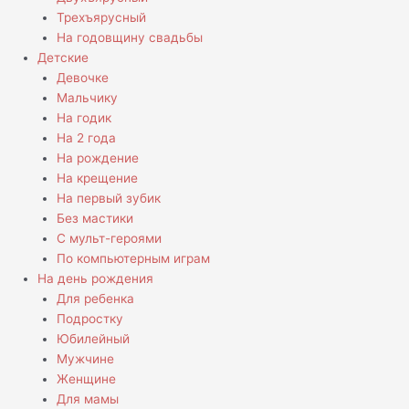
Трехъярусный
На годовщину свадьбы
Детские
Девочке
Мальчику
На годик
На 2 года
На рождение
На крещение
На первый зубик
Без мастики
С мульт-героями
По компьютерным играм
На день рождения
Для ребенка
Подростку
Юбилейный
Мужчине
Женщине
Для мамы