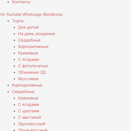
Контакты
Vk
Youtube
Whatsapp
Wordpress
Торты
Для детей
На день рождения
Свадебные
Корпоративные
Кремовые
С ягодами
С фотопечатью
Объемные 3Д
Муссовые
Корпоративные
Свадебные
Кремовые
С ягодами
С цветами
С мастикой
Одноярусный
Двухъярусный