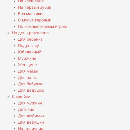
На крещение
На первый зубик
Без мастики
С мульт-героями
По компьютерным играм
На день рождения
Для ребенка
Подростку
Юбилейный
Мужчине
Женщине
Для мамы
Для папы
Для бабушки
Для дедушки
Капкейки
Для мужчин
Детские
Для любимых
Для девушки
На девичник