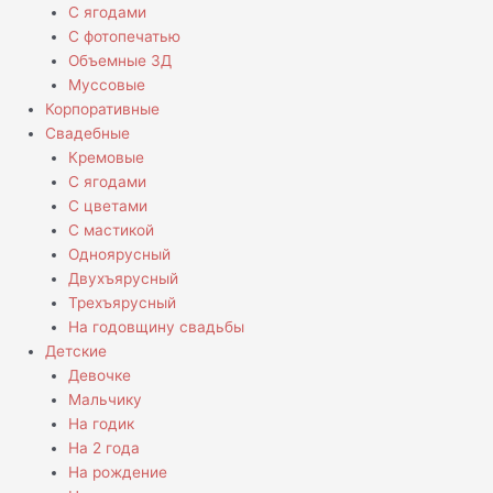
С ягодами
С фотопечатью
Объемные 3Д
Муссовые
Корпоративные
Свадебные
Кремовые
С ягодами
С цветами
С мастикой
Одноярусный
Двухъярусный
Трехъярусный
На годовщину свадьбы
Детские
Девочке
Мальчику
На годик
На 2 года
На рождение