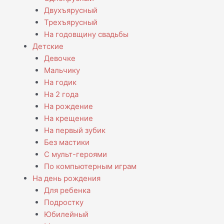
Двухъярусный
Трехъярусный
На годовщину свадьбы
Детские
Девочке
Мальчику
На годик
На 2 года
На рождение
На крещение
На первый зубик
Без мастики
С мульт-героями
По компьютерным играм
На день рождения
Для ребенка
Подростку
Юбилейный