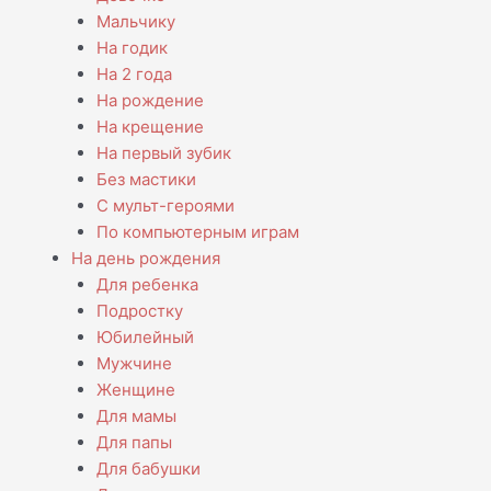
Мальчику
На годик
На 2 года
На рождение
На крещение
На первый зубик
Без мастики
С мульт-героями
По компьютерным играм
На день рождения
Для ребенка
Подростку
Юбилейный
Мужчине
Женщине
Для мамы
Для папы
Для бабушки