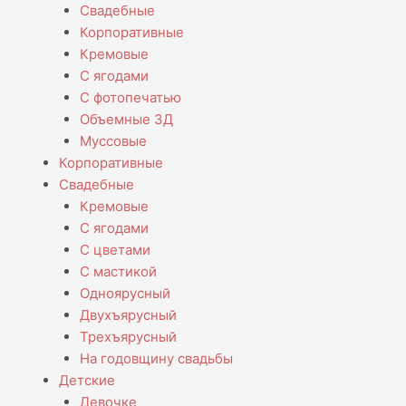
Свадебные
Корпоративные
Кремовые
С ягодами
С фотопечатью
Объемные 3Д
Муссовые
Корпоративные
Свадебные
Кремовые
С ягодами
С цветами
С мастикой
Одноярусный
Двухъярусный
Трехъярусный
На годовщину свадьбы
Детские
Девочке