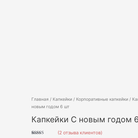
Количество
Главная
/
Капкейки
/
Корпоративные капкейки
/ Ка
товара
новым годом 6 шт
Капкейки
Капкейки С новым годом 
С
новым
(
2
отзыва клиентов)
годом