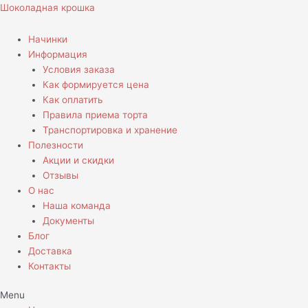
Перейти
Количество
Шоколадная крошка
к
товара
содержимому
Капкейки
Начинки
на
Информация
День
Условия заказа
учителя
Как формируется цена
Как оплатить
Правила приема торта
Транспортировка и хранение
Полезности
Акции и скидки
Отзывы
О нас
Наша команда
Документы
Блог
Доставка
Контакты
Menu