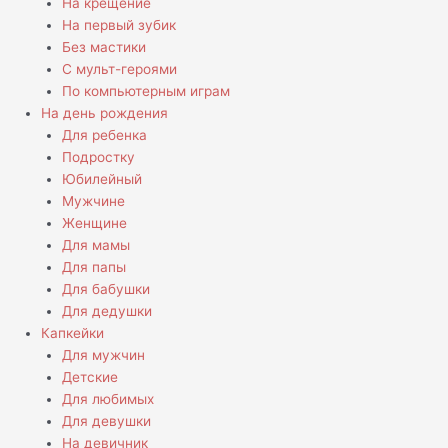
На крещение
На первый зубик
Без мастики
С мульт-героями
По компьютерным играм
На день рождения
Для ребенка
Подростку
Юбилейный
Мужчине
Женщине
Для мамы
Для папы
Для бабушки
Для дедушки
Капкейки
Для мужчин
Детские
Для любимых
Для девушки
На девичник