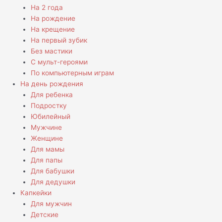
На 2 года
На рождение
На крещение
На первый зубик
Без мастики
С мульт-героями
По компьютерным играм
На день рождения
Для ребенка
Подростку
Юбилейный
Мужчине
Женщине
Для мамы
Для папы
Для бабушки
Для дедушки
Капкейки
Для мужчин
Детские