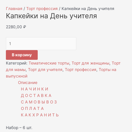
Главная
/
Торт профессия
/ Капкейки на День учителя
Капкейки на День учителя
2280,00
₽
В корзину
Категорий:
Тематические торты
,
Торт для женщины
,
Торт
для мамы
,
Торт для учителя
,
Торт профессия
,
Торты на
выпускной
Описание
Н А Ч И Н К И
Д О С Т А В К А
С А М О В Ы В О З
О П Л А Т А
К А К Х Р А Н И Т Ь
Набор – 6 шт.