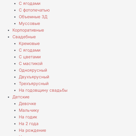
С ягодами
С фотопечатью
Объемные 3Д
Муссовые
Корпоративные
Свадебные
Кремовые
С ягодами
С цветами
С мастикой
Одноярусный
Двухъярусный
Трехъярусный
На годовщину свадьбы
Детские
Девочке
Мальчику
На годик
На 2 года
На рождение