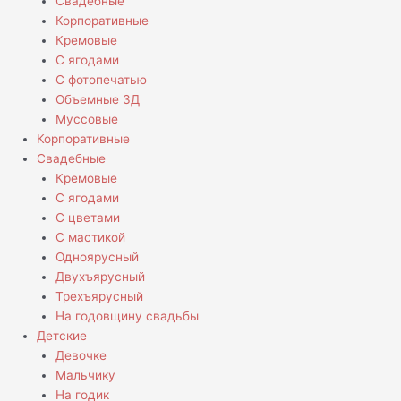
Свадебные
Корпоративные
Кремовые
С ягодами
С фотопечатью
Объемные 3Д
Муссовые
Корпоративные
Свадебные
Кремовые
С ягодами
С цветами
С мастикой
Одноярусный
Двухъярусный
Трехъярусный
На годовщину свадьбы
Детские
Девочке
Мальчику
На годик