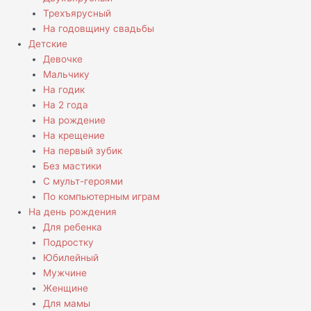
Трехъярусный
На годовщину свадьбы
Детские
Девочке
Мальчику
На годик
На 2 года
На рождение
На крещение
На первый зубик
Без мастики
С мульт-героями
По компьютерным играм
На день рождения
Для ребенка
Подростку
Юбилейный
Мужчине
Женщине
Для мамы