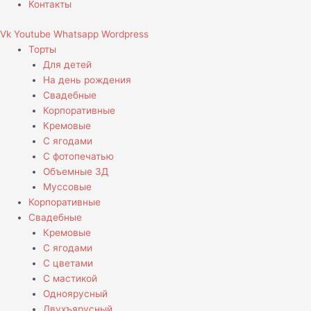
Контакты
Vk
Youtube
Whatsapp
Wordpress
Торты
Для детей
На день рождения
Свадебные
Корпоративные
Кремовые
С ягодами
С фотопечатью
Объемные 3Д
Муссовые
Корпоративные
Свадебные
Кремовые
С ягодами
С цветами
С мастикой
Одноярусный
Двухъярусный