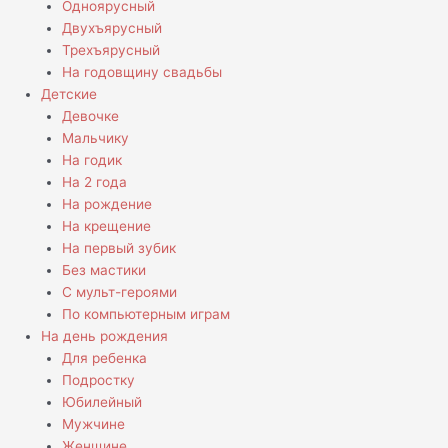
Одноярусный
Двухъярусный
Трехъярусный
На годовщину свадьбы
Детские
Девочке
Мальчику
На годик
На 2 года
На рождение
На крещение
На первый зубик
Без мастики
С мульт-героями
По компьютерным играм
На день рождения
Для ребенка
Подростку
Юбилейный
Мужчине
Женщине