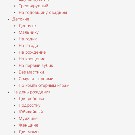
Трехъярусный
На годовщину свадьбы
Детские
Девочке
Мальчику
На годик
На 2 года
На рождение
На крещение
На первый зубик
Без мастики
С мульт-героями
По компьютерным играм
На день рождения
Для ребенка
Подростку
Юбилейный
Мужчине
Женщине
Для мамы