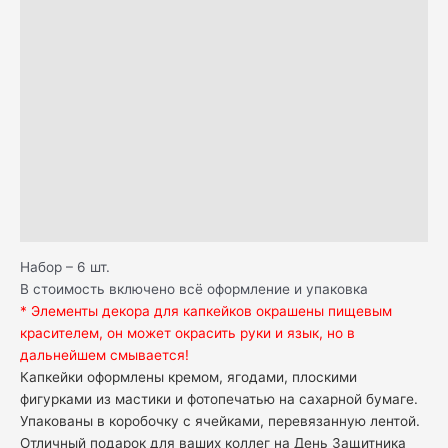
Описание
Н А Ч И Н К И
Д О С Т А В К А
С А М О В Ы В О З
О П Л А Т А
К А К Х Р А Н И Т Ь
Отзывы (1)
Набор – 6 шт.
В стоимость включено всё оформление и упаковка
* Элементы декора для капкейков окрашены пищевым
красителем, он может окрасить руки и язык, но в
дальнейшем смывается!
Капкейки оформлены кремом, ягодами, плоскими
фигурками из мастики и фотопечатью на сахарной бумаге.
Упакованы в коробочку с ячейками, перевязанную лентой.
Отличный подарок для ваших коллег на День Защитника