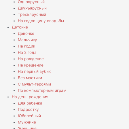
Одноярусный
Двухъярусный
Трехъярусный
На годовщину свадьбы
Детские
Девочке
Мальчику
На годик
На 2 года
На рождение
На крещение
На первый зубик
Без мастики
С мульт-героями
По компьютерным играм
На день рождения
Для ребенка
Подростку
Юбилейный
Мужчине
Женщине