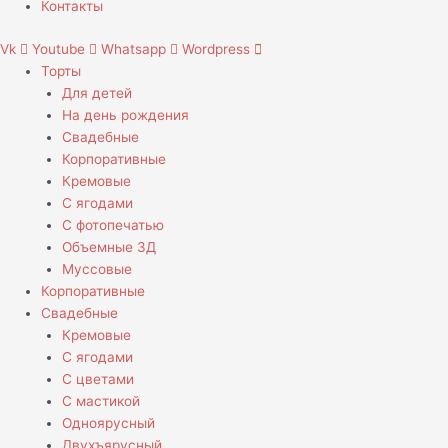
Контакты
Vk
Youtube
Whatsapp
Wordpress
Торты
Для детей
На день рождения
Свадебные
Корпоративные
Кремовые
С ягодами
С фотопечатью
Объемные 3Д
Муссовые
Корпоративные
Свадебные
Кремовые
С ягодами
С цветами
С мастикой
Одноярусный
Двухъярусный