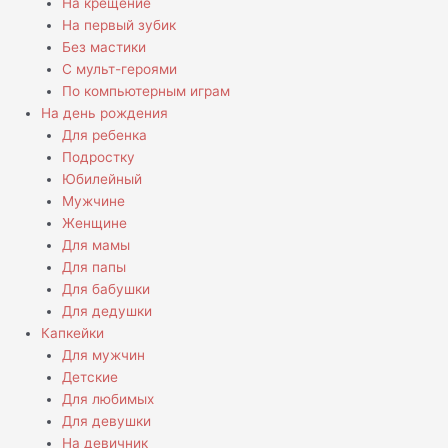
На крещение
На первый зубик
Без мастики
С мульт-героями
По компьютерным играм
На день рождения
Для ребенка
Подростку
Юбилейный
Мужчине
Женщине
Для мамы
Для папы
Для бабушки
Для дедушки
Капкейки
Для мужчин
Детские
Для любимых
Для девушки
На девичник