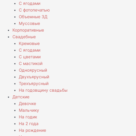
С ягодами
С фотопечатью
Объемные 3Д
Муссовые
Корпоративные
Свадебные
Кремовые
С ягодами
С цветами
С мастикой
Одноярусный
Двухъярусный
Трехъярусный
На годовщину свадьбы
Детские
Девочке
Мальчику
На годик
На 2 года
На рождение