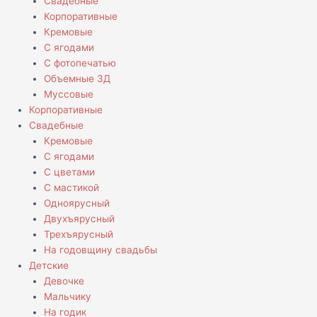
Свадебные
Корпоративные
Кремовые
С ягодами
С фотопечатью
Объемные 3Д
Муссовые
Корпоративные
Свадебные
Кремовые
С ягодами
С цветами
С мастикой
Одноярусный
Двухъярусный
Трехъярусный
На годовщину свадьбы
Детские
Девочке
Мальчику
На годик