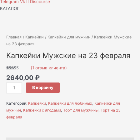
Telegram
Vk
Discourse
КАТАЛОГ
Количество
товара
Капкейки
Главная
/
Капкейки
/
Капкейки для мужчин
/ Капкейки Мужские
Мужские
на 23 февраля
на
Капкейки Мужские на 23 февраля
23
февраля
(
1
отзыв клиента)
Рейтинг
1
2640,00
₽
5.00
из 5 на
основе
опроса
В корзину
пользователя
Категорий:
Капкейки
,
Капкейки для любимых
,
Капкейки для
мужчин
,
Капкейки с ягодами
,
Торт для мужчины
,
Торт на 23
февраля