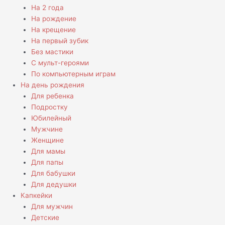
На 2 года
На рождение
На крещение
На первый зубик
Без мастики
С мульт-героями
По компьютерным играм
На день рождения
Для ребенка
Подростку
Юбилейный
Мужчине
Женщине
Для мамы
Для папы
Для бабушки
Для дедушки
Капкейки
Для мужчин
Детские