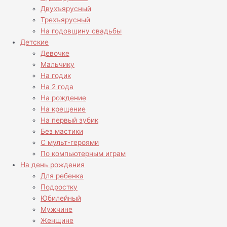
Двухъярусный
Трехъярусный
На годовщину свадьбы
Детские
Девочке
Мальчику
На годик
На 2 года
На рождение
На крещение
На первый зубик
Без мастики
С мульт-героями
По компьютерным играм
На день рождения
Для ребенка
Подростку
Юбилейный
Мужчине
Женщине