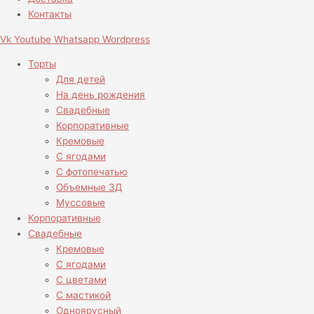
Контакты
Vk
Youtube
Whatsapp
Wordpress
Торты
Для детей
На день рождения
Свадебные
Корпоративные
Кремовые
С ягодами
С фотопечатью
Объемные 3Д
Муссовые
Корпоративные
Свадебные
Кремовые
С ягодами
С цветами
С мастикой
Одноярусный