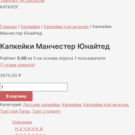
Telegram
Vk
Discourse
КАТАЛОГ
Главная
/
Капкейки
/
Капкейки для мужчин
/ Капкейки
Манчестер Юнайтед
Капкейки Манчестер Юнайтед
Рейтинг
5.00
из 5 на основе опроса
1
пользователя
(
1
отзыв клиента)
3670,00
₽
В корзину
Категорий:
Детские капкейки
,
Капкейки
,
Капкейки для мужчин
,
Торт для Папы
,
Торт студенту
Описание
Н А Ч И Н К И