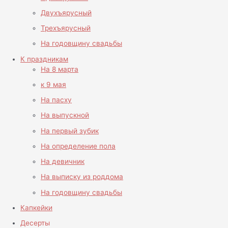
Двухъярусный
Трехъярусный
На годовщину свадьбы
К праздникам
На 8 марта
к 9 мая
На пасху
На выпускной
На первый зубик
На определение пола
На девичник
На выписку из роддома
На годовщину свадьбы
Капкейки
Десерты