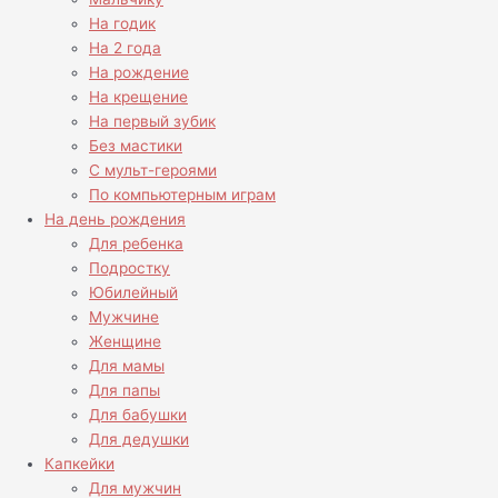
На годик
На 2 года
На рождение
На крещение
На первый зубик
Без мастики
С мульт-героями
По компьютерным играм
На день рождения
Для ребенка
Подростку
Юбилейный
Мужчине
Женщине
Для мамы
Для папы
Для бабушки
Для дедушки
Капкейки
Для мужчин