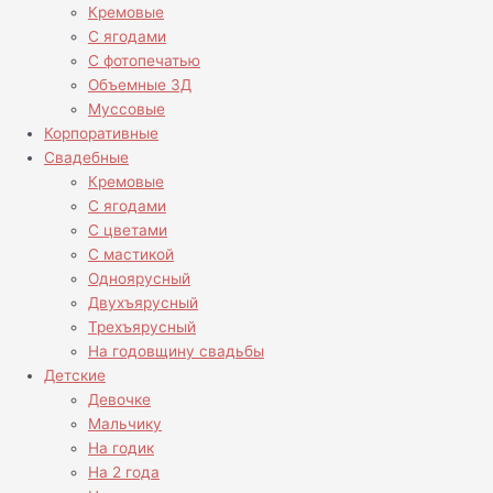
Кремовые
С ягодами
С фотопечатью
Объемные 3Д
Муссовые
Корпоративные
Свадебные
Кремовые
С ягодами
С цветами
С мастикой
Одноярусный
Двухъярусный
Трехъярусный
На годовщину свадьбы
Детские
Девочке
Мальчику
На годик
На 2 года