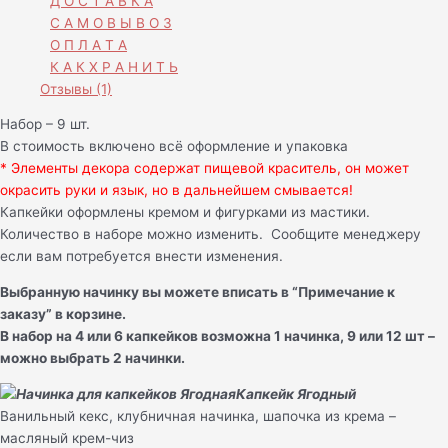
Д О С Т А В К А
С А М О В Ы В О З
О П Л А Т А
К А К Х Р А Н И Т Ь
Отзывы (1)
Набор – 9 шт.
В стоимость включено всё оформление и упаковка
* Элементы декора содержат пищевой краситель, он может
окрасить руки и язык, но в дальнейшем смывается!
Капкейки оформлены кремом и фигурками из мастики.
Количество в наборе можно изменить. Сообщите менеджеру
если вам потребуется внести изменения.
Выбранную начинку вы можете вписать в “Примечание к
заказу” в корзине.
В набор на 4 или 6 капкейков возможна 1 начинка, 9 или 12 шт –
можно выбрать 2 начинки.
Капкейк Ягодный
Ванильный кекс, клубничная начинка, шапочка из крема –
масляный крем-чиз