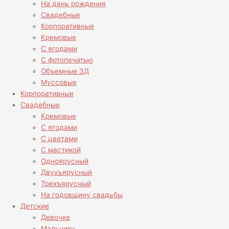
На день рождения
Свадебные
Корпоративные
Кремовые
С ягодами
С фотопечатью
Объемные 3Д
Муссовые
Корпоративные
Свадебные
Кремовые
С ягодами
С цветами
С мастикой
Одноярусный
Двухъярусный
Трехъярусный
На годовщину свадьбы
Детские
Девочке
Мальчику