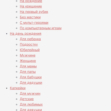
На рождение
На крещение
На первый зубик
Без мастики
С мульт-героями
По компьютерным играм
На день рождения
Для ребенка
Подростку
Юбилейный
Мужчине
Женщине
Для мамы
Для папы
Для бабушки
Для дедушки
Капкейки
Для мужчин
Детские
Для любимых
Для девушки