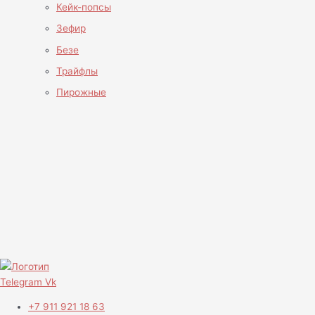
Кейк-попсы
Зефир
Безе
Трайфлы
Пирожные
Telegram
Vk
+7 911 921 18 63