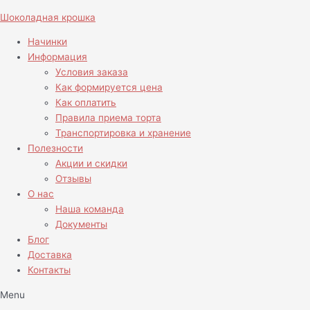
Перейти
Количество
Шоколадная крошка
к
товара
содержимому
Капкейки
Начинки
Манчестер
Информация
Юнайтед
Условия заказа
Как формируется цена
Как оплатить
Правила приема торта
Транспортировка и хранение
Полезности
Акции и скидки
Отзывы
О нас
Наша команда
Документы
Блог
Доставка
Контакты
Menu