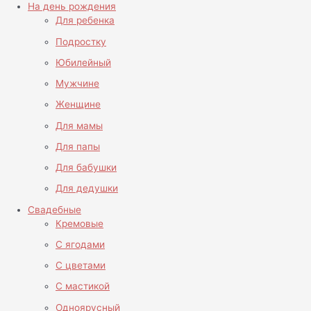
На день рождения
Для ребенка
Подростку
Юбилейный
Мужчине
Женщине
Для мамы
Для папы
Для бабушки
Для дедушки
Свадебные
Кремовые
С ягодами
С цветами
С мастикой
Одноярусный