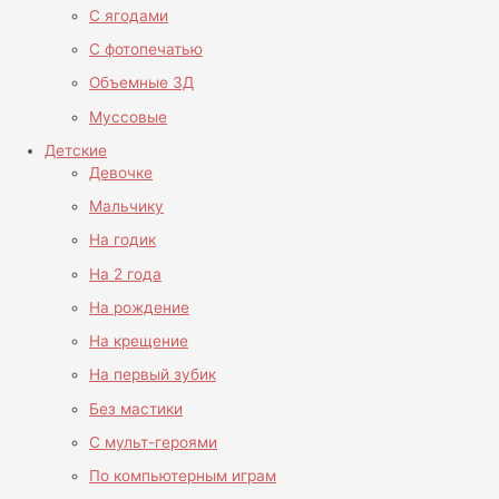
С ягодами
С фотопечатью
Объемные 3Д
Муссовые
Детские
Девочке
Мальчику
На годик
На 2 года
На рождение
На крещение
На первый зубик
Без мастики
С мульт-героями
По компьютерным играм