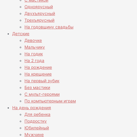
С мастикой
Одноярусный
Двухъярусный
Трехъярусный
На годовщину свадьбы
Детские
Девочке
Мальчику
На годик
На 2 года
На рождение
На крещение
На первый зубик
Без мастики
С мульт-героями
По компьютерным играм
На день рождения
Для ребенка
Подростку
Юбилейный
Мужчине