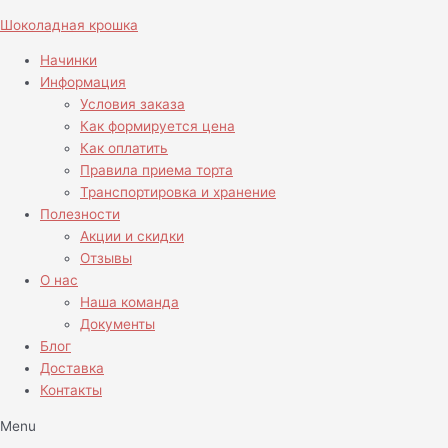
Перейти
Количество
Шоколадная крошка
к
товара
содержимому
Капкейки
Начинки
Лего
Информация
Ниндзяго
Условия заказа
Как формируется цена
Как оплатить
Правила приема торта
Транспортировка и хранение
Полезности
Акции и скидки
Отзывы
О нас
Наша команда
Документы
Блог
Доставка
Контакты
Menu