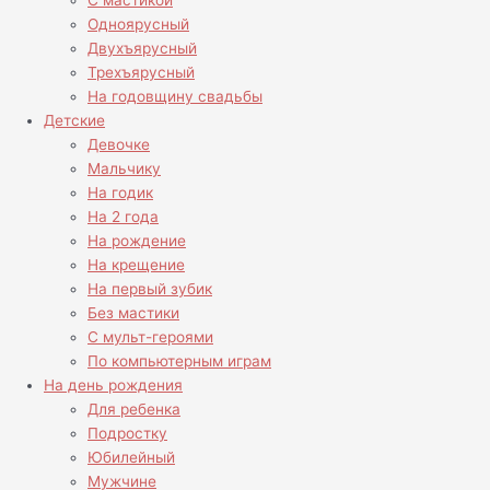
С мастикой
Одноярусный
Двухъярусный
Трехъярусный
На годовщину свадьбы
Детские
Девочке
Мальчику
На годик
На 2 года
На рождение
На крещение
На первый зубик
Без мастики
С мульт-героями
По компьютерным играм
На день рождения
Для ребенка
Подростку
Юбилейный
Мужчине