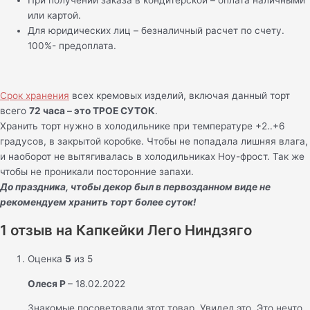
При получении заказа в кондитерской – оплата наличными
или картой.
Для юридических лиц – безналичный расчет по счету.
100%- предоплата.
Срок хранения
всех кремовых изделий, включая данный торт
всего
72 часа – это ТРОЕ СУТОК
.
Хранить торт нужно в холодильнике при температуре +2..+6
градусов, в закрытой коробке. Чтобы не попадала лишняя влага,
и наоборот не вытягивалась в холодильниках Ноу-фрост. Так же
чтобы не проникали посторонние запахи.
До праздника, чтобы декор был в первозданном виде не
рекомендуем хранить торт более суток!
1 отзыв на
Капкейки Лего Ниндзяго
Оценка
5
из 5
Олеся Р
–
18.02.2022
Знакомые посоветовали этот товар. Увидел это. Это нечто.