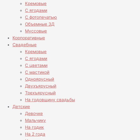
Кремовые
С ягодами
С фотопечатью
Объемные 3Д
Муссовые
Корпоративные
Свадебные
Кремовые
С ягодами
С цветами
С мастикой
Одноярусный
Двухъярусный
Трехъярусный
На годовщину свадьбы
Детские
Девочке
Мальчику
На годик
На 2 года