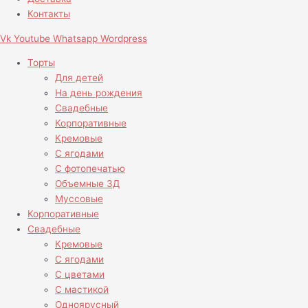
Контакты
Vk
Youtube
Whatsapp
Wordpress
Торты
Для детей
На день рождения
Свадебные
Корпоративные
Кремовые
С ягодами
С фотопечатью
Объемные 3Д
Муссовые
Корпоративные
Свадебные
Кремовые
С ягодами
С цветами
С мастикой
Одноярусный