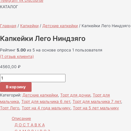
Telegram
Vk
Discourse
КАТАЛОГ
Главная
/
Капкейки
/
Детские капкейки
/ Капкейки Лего Ниндзяго
Капкейки Лего Ниндзяго
Рейтинг
5.00
из 5 на основе опроса
1
пользователя
(
1
отзыв клиента)
4560,00
₽
В корзину
Категорий:
Детские капкейки
,
Торт для дочки
,
Торт для
мальчика
,
Торт для мальчика 6 лет
,
Торт для мальчика 7 лет
,
Торт Лего
,
Торт на 4 года мальчику
,
Торт на 5 лет мальчику
Описание
Д О С Т А В К А