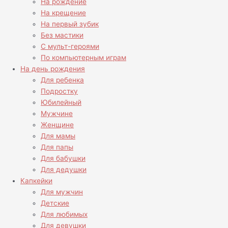
На рождение
На крещение
На первый зубик
Без мастики
С мульт-героями
По компьютерным играм
На день рождения
Для ребенка
Подростку
Юбилейный
Мужчине
Женщине
Для мамы
Для папы
Для бабушки
Для дедушки
Капкейки
Для мужчин
Детские
Для любимых
Для девушки