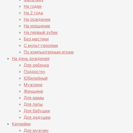
На годик
На 2 года
На рождение
На крещение
На первый зубик
Без мастики
С мульт-героями
По компьютерным играм
На день рождения
Для ребенка
Подростку
Юбилейный
Мужчине
Женщине
Для мамы
Для папы
Для бабушки
Для дедушки
Капкейки
Для мужчин