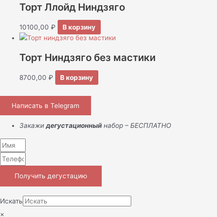
Торт Ллойд Ниндзяго
10100,00
₽
В корзину
Торт Ниндзяго без мастики
8700,00
₽
В корзину
Написать в Telegram
Закажи
дегустационный
набор – БЕСПЛАТНО
Получить дегустацию
Искать
×