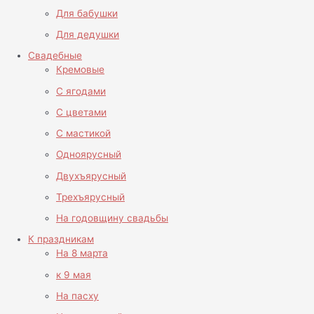
Для бабушки
Для дедушки
Свадебные
Кремовые
С ягодами
С цветами
С мастикой
Одноярусный
Двухъярусный
Трехъярусный
На годовщину свадьбы
К праздникам
На 8 марта
к 9 мая
На пасху