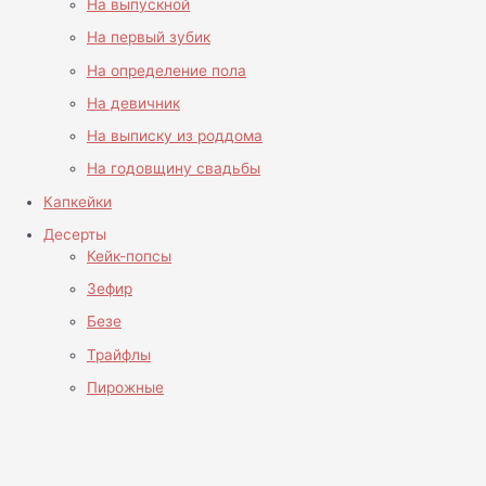
На выпускной
На первый зубик
На определение пола
На девичник
На выписку из роддома
На годовщину свадьбы
Капкейки
Десерты
Кейк-попсы
Зефир
Безе
Трайфлы
Пирожные