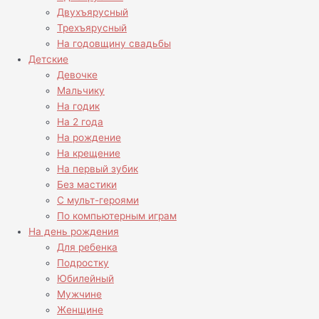
Двухъярусный
Трехъярусный
На годовщину свадьбы
Детские
Девочке
Мальчику
На годик
На 2 года
На рождение
На крещение
На первый зубик
Без мастики
С мульт-героями
По компьютерным играм
На день рождения
Для ребенка
Подростку
Юбилейный
Мужчине
Женщине