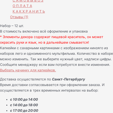
С А М О В Ы В О З
О П Л А Т А
К А К Х Р А Н И Т Ь
Отзывы (1)
Набор – 12 шт.
В стоимость включено всё оформление и упаковка
* Элементы декора содержат пищевой краситель, он может
окрасить руки и язык, но в дальнейшем смывается!
Капкейки с сахарными картинками с изображением нинзяго из
наборов лего и одноименного мультфильма. Количество в наборе
можно изменить. Так же выберите нужный цвет, надписи цифры.
Сообщите менеджеру если вам потребуется внести изменения.
Выбрать начинку для капкейков.
Доставка осуществляется по
Санкт-Петербургу
Время доставки согласовывается при оформлении заказа. И
осуществляется в трех временных интервалах на выбор:
с 10:00 до 14:00
с 14:00 до 18:00
с 17:00 до 20:00