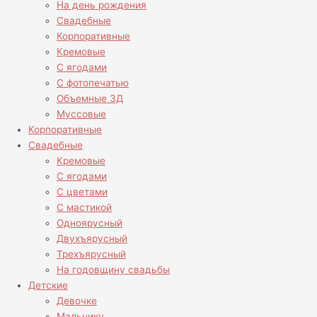
На день рождения
Свадебные
Корпоративные
Кремовые
С ягодами
С фотопечатью
Объемные 3Д
Муссовые
Корпоративные
Свадебные
Кремовые
С ягодами
С цветами
С мастикой
Одноярусный
Двухъярусный
Трехъярусный
На годовщину свадьбы
Детские
Девочке
Мальчику