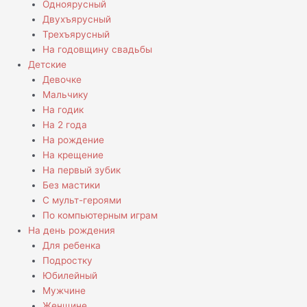
Одноярусный
Двухъярусный
Трехъярусный
На годовщину свадьбы
Детские
Девочке
Мальчику
На годик
На 2 года
На рождение
На крещение
На первый зубик
Без мастики
С мульт-героями
По компьютерным играм
На день рождения
Для ребенка
Подростку
Юбилейный
Мужчине
Женщине