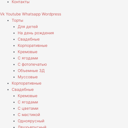
Контакты
Vk
Youtube
Whatsapp
Wordpress
Торты
Для детей
На день рождения
Свадебные
Корпоративные
Кремовые
С ягодами
С фотопечатью
Объемные 3Д
Муссовые
Корпоративные
Свадебные
Кремовые
С ягодами
С цветами
С мастикой
Одноярусный
Двухъярусный