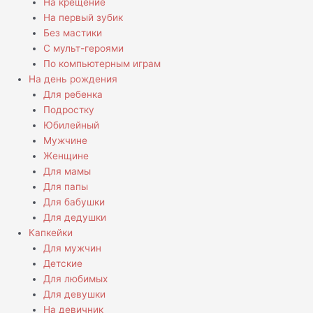
На крещение
На первый зубик
Без мастики
С мульт-героями
По компьютерным играм
На день рождения
Для ребенка
Подростку
Юбилейный
Мужчине
Женщине
Для мамы
Для папы
Для бабушки
Для дедушки
Капкейки
Для мужчин
Детские
Для любимых
Для девушки
На девичник