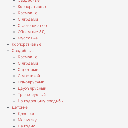
Свадебные
Корпоративные
Кремовые
С ягодами
С фотопечатью
Объемные 3Д
Муссовые
Корпоративные
Свадебные
Кремовые
С ягодами
С цветами
С мастикой
Одноярусный
Двухъярусный
Трехъярусный
На годовщину свадьбы
Детские
Девочке
Мальчику
На годик