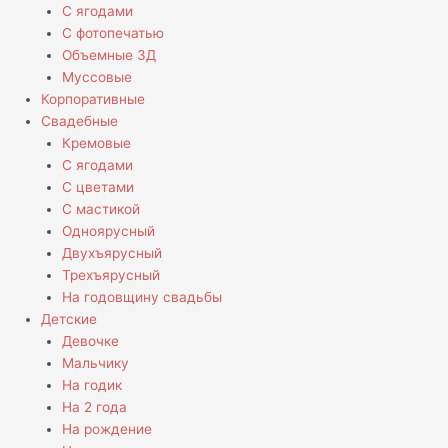
С ягодами
С фотопечатью
Объемные 3Д
Муссовые
Корпоративные
Свадебные
Кремовые
С ягодами
С цветами
С мастикой
Одноярусный
Двухъярусный
Трехъярусный
На годовщину свадьбы
Детские
Девочке
Мальчику
На годик
На 2 года
На рождение