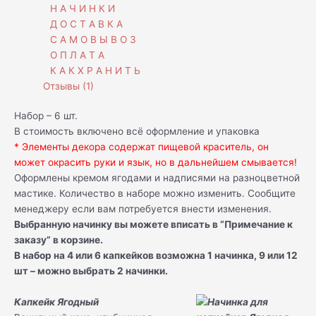
Н А Ч И Н К И
Д О С Т А В К А
С А М О В Ы В О З
О П Л А Т А
К А К Х Р А Н И Т Ь
Отзывы (1)
Набор – 6 шт.
В стоимость включено всё оформление и упаковка
* Элементы декора содержат пищевой краситель, он
может окрасить руки и язык, но в дальнейшем смывается!
Оформлены кремом ягодами и надписями на разноцветной
мастике. Количество в наборе можно изменить. Сообщите
менеджеру если вам потребуется внести изменения.
Выбранную начинку вы можете вписать в “Примечание к
заказу” в корзине.
В набор на 4 или 6 капкейков возможна 1 начинка, 9 или 12
шт – можно выбрать 2 начинки.
Капкейк Ягодный