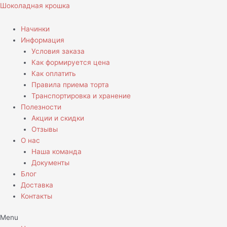
Перейти
Количество
Шоколадная крошка
к
товара
содержимому
Капкейки
Начинки
для
Информация
папы
Условия заказа
на
Как формируется цена
день
Как оплатить
рождения
Правила приема торта
Транспортировка и хранение
Полезности
Акции и скидки
Отзывы
О нас
Наша команда
Документы
Блог
Доставка
Контакты
Menu