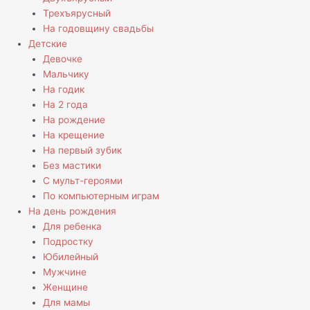
Трехъярусный
На годовщину свадьбы
Детские
Девочке
Мальчику
На годик
На 2 года
На рождение
На крещение
На первый зубик
Без мастики
С мульт-героями
По компьютерным играм
На день рождения
Для ребенка
Подростку
Юбилейный
Мужчине
Женщине
Для мамы