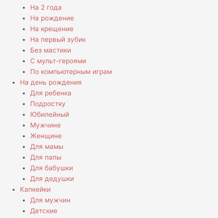
На 2 года
На рождение
На крещение
На первый зубик
Без мастики
С мульт-героями
По компьютерным играм
На день рождения
Для ребенка
Подростку
Юбилейный
Мужчине
Женщине
Для мамы
Для папы
Для бабушки
Для дедушки
Капкейки
Для мужчин
Детские